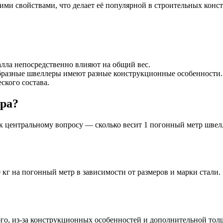
ими свойствами, что делает её популярной в строительных конс
БУ металл
БУ трубы
алла непосредственно влияют на общий вес.
образные швеллеры имеют разные конструкционные особенности.
ского состава.
ера?
к центральному вопросу — сколько весит 1 погонный метр швелл
0 кг на погонный метр в зависимости от размеров и марки стали
ого, из-за конструкционных особенностей и дополнительной тол