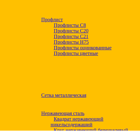
Профлист
Профлисты С8
Профлисты С20
Профлисты C21
Профлисты Н75
Профлисты оцинкованные
Профлисты цветные
Сетка металлическая
Нержавеющая сталь
Квадрат нержавеющий
никельсодержащий
Круг нержавеющий безникелевый
жаропрочный