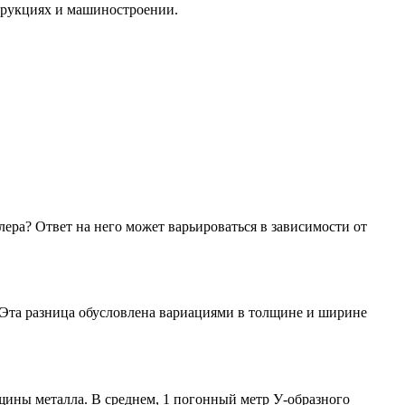
трукциях и машиностроении.
Хомуты стальные
ера? Ответ на него может варьироваться в зависимости от
. Эта разница обусловлена вариациями в толщине и ширине
щины металла. В среднем, 1 погонный метр У-образного