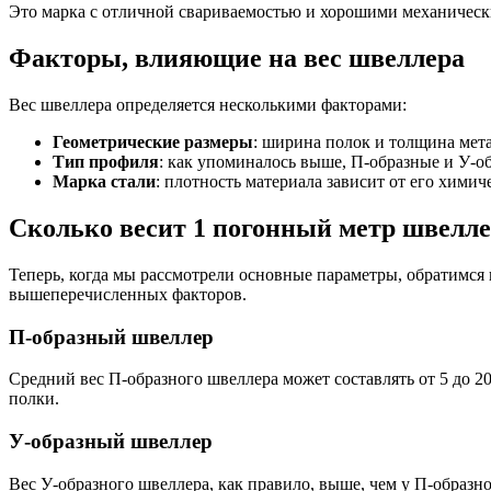
Это марка с отличной свариваемостью и хорошими механическ
Фитинги резьбовые латунные
Фитинги резьбовые стальные
Факторы, влияющие на вес швеллера
Фитинги резьбовые чугунные
Вес швеллера определяется несколькими факторами:
Геометрические размеры
: ширина полок и толщина мет
Тип профиля
: как упоминалось выше, П-образные и У-
Марка стали
: плотность материала зависит от его химиче
Сколько весит 1 погонный метр швелл
Теперь, когда мы рассмотрели основные параметры, обратимся 
вышеперечисленных факторов.
П-образный швеллер
Средний вес П-образного швеллера может составлять от 5 до 2
полки.
У-образный швеллер
Вес У-образного швеллера, как правило, выше, чем у П-образн