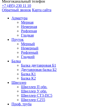
Многоканальный телефон
+7 (495) 230 11 10
Обратный звонок
Карта сайта
Арматура
Мерная
Немерная
Рифленая
Гладкая
Пруток
Мерный
Немерный
Рифленый
Гладкий
Балка
Балка двутавровая Б1
Двутавровая балка Б2
Балка К1
Балка К2
Швеллер
Швеллер П обр.
Швеллер У обр.
Швеллер СТ3-ПС5
Швеллер С255
Проф. труба