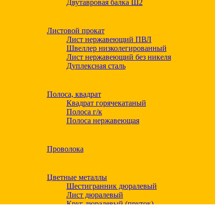
Двутавровая балка Ш2
Листовой прокат
Лист нержавеющий ПВЛ
Швеллер низколегированный
Лист нержавеющий без никеля
Дуплексная сталь
Полоса, квадрат
Квадрат горячекатаный
Полоса г/к
Полоса нержавеющая
Проволока
Цветные металлы
Шестигранник дюралевый
Лист дюралевый
Круг дюралевый (пруток)
Квадрат дюралевый