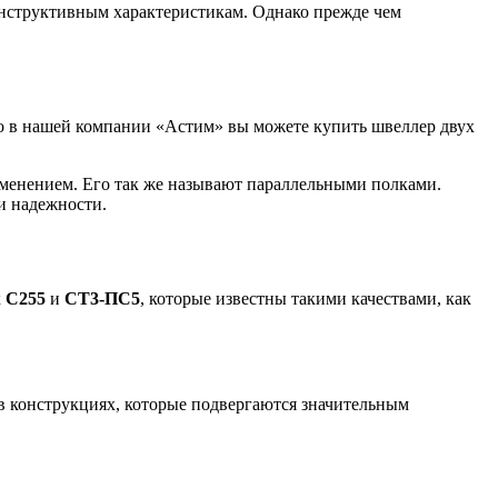
Лента медная
онструктивным характеристикам. Однако прежде чем
Лист медный
Труба медная
Круг бронзовый (пруток)
Олово, cвинец, цинк, нихром
но в нашей компании «Астим» вы можете купить швеллер двух
Инженерные системы
Отводы стальные
менением. Его так же называют параллельными полками.
Переходы стальные
и надежности.
Трубы полипропиленовые PP-R
Фланцы стальные
Заглушки стальные
Тройники стальные
Хомуты стальные
к
С255
и
СТ3-ПС5
, которые известны такими качествами, как
Крепеж шуруп-шпилька
Опоры стальные
Компенсаторы и вибровставки
Задвижки чугунные
Группы коллекторные
 в конструкциях, которые подвергаются значительным
Ванны и сопутствующие товары
Воздухоотводчики
Труба ВГП