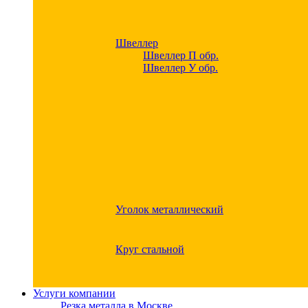
Швеллер
Швеллер П обр.
Швеллер У обр.
Уголок металлический
Круг стальной
Услуги компании
Резка металла в Москве