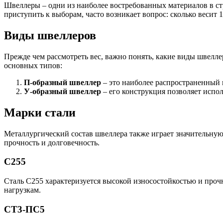
Швеллеры – одни из наиболее востребованных материалов в с
приступить к выборам, часто возникает вопрос: сколько весит 
Виды швеллеров
Прежде чем рассмотреть вес, важно понять, какие виды швелл
основных типов:
Качественные стали
Конструкционная сталь
П-образный швеллер
– это наиболее распространенный
Круг горячекатаный конструкцио
У-образный швеллер
– его конструкция позволяет испо
Поковка
Шестигранник горячекатаный
Марки стали
конструкционный
Инструментальная сталь
Металлургический состав швеллера также играет значительную
прочность и долговечность.
С255
Сталь С255 характеризуется высокой износостойкостью и проч
нагрузкам.
СТ3-ПС5
Фитинги