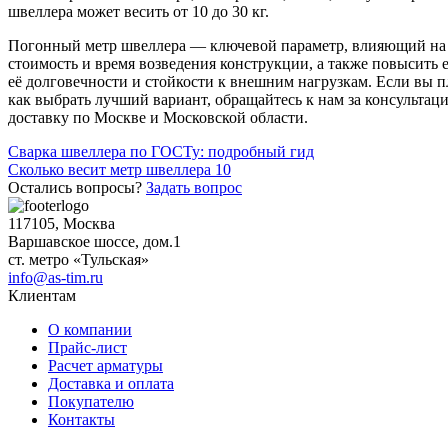
швеллера может весить от 10 до 30 кг.
Погонный метр швеллера — ключевой параметр, влияющий на в
стоимость и время возведения конструкции, а также повысить е
её долговечности и стойкости к внешним нагрузкам. Если вы п
как выбрать лучший вариант, обращайтесь к нам за консульта
доставку по Москве и Московской области.
Навигация
Сварка швеллера по ГОСТу: подробный гид
Сколько весит метр швеллера 10
по
Остались вопросы?
Задать вопрос
записям
117105, Москва
Варшавское шоссе, дом.1
ст. метро «Тульская»
info@as-tim.ru
Клиентам
О компании
Прайс-лист
Расчет арматуры
Доставка и оплата
Покупателю
Контакты