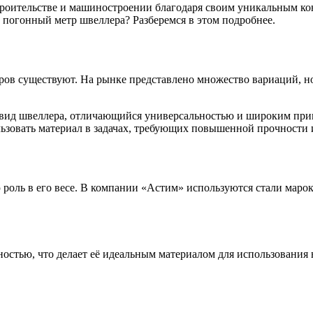
троительстве и машиностроении благодаря своим уникальным к
1 погонный метр швеллера? Разберемся в этом подробнее.
еров существуют. На рынке представлено множество вариаций, 
Оцинкованный прокат
Круг оцинкованный
 вид швеллера, отличающийся универсальностью и широким при
нный
Лист оцинкованный
льзовать материал в задачах, требующих повышенной прочности 
Полоса оцинкованная
Труба оцинкованная
 роль в его весе. В компании «Астим» используются стали маро
ностью, что делает её идеальным материалом для использования
Хомуты стальные