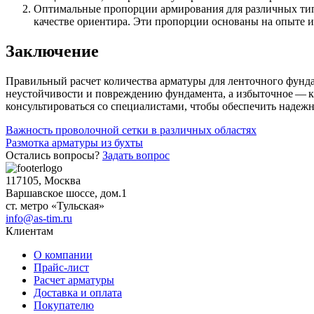
Оптимальные пропорции армирования для различных тип
Фитинги резьбовые латунные
качестве ориентира. Эти пропорции основаны на опыте и 
Фитинги резьбовые стальные
Фитинги резьбовые чугунные
Заключение
Правильный расчет количества арматуры для ленточного фунда
неустойчивости и повреждению фундамента, а избыточное — к 
консультироваться со специалистами, чтобы обеспечить надежн
Навигация
Важность проволочной сетки в различных областях
Размотка арматуры из бухты
по
Остались вопросы?
Задать вопрос
записям
117105, Москва
Варшавское шоссе, дом.1
ст. метро «Тульская»
info@as-tim.ru
Клиентам
О компании
Прайс-лист
Расчет арматуры
Доставка и оплата
Покупателю