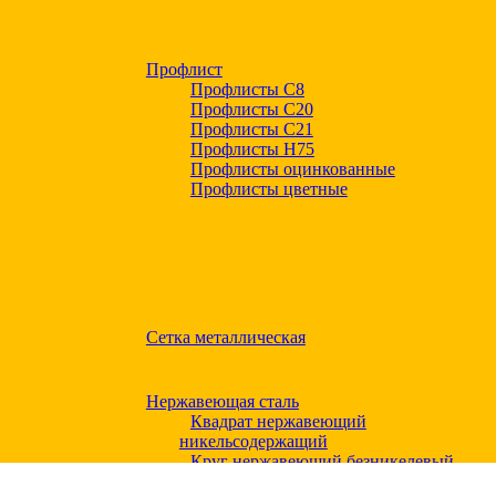
Профлист
Профлисты С8
Профлисты С20
Профлисты C21
Профлисты Н75
Профлисты оцинкованные
Профлисты цветные
Сетка металлическая
Нержавеющая сталь
Квадрат нержавеющий
никельсодержащий
Круг нержавеющий безникелевый
жаропрочный