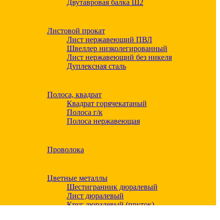
Двутавровая балка Ш2
Листовой прокат
Лист нержавеющий ПВЛ
Швеллер низколегированный
Лист нержавеющий без никеля
Дуплексная сталь
Полоса, квадрат
Квадрат горячекатаный
Полоса г/к
Полоса нержавеющая
Проволока
Цветные металлы
Шестигранник дюралевый
Лист дюралевый
Круг дюралевый (пруток)
Квадрат дюралевый