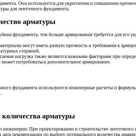
дамента. Она используется для укрепления и повышения прочност
туры для ленточного фундамента.
чество арматуры
убина фундамента, тем больше армирования требуется для его ук
Оцинкованный прокат
 материалы могут иметь разную прочность и требования к арми
Круг оцинкованный
матурных стержней.
нный
Лист оцинкованный
лагаемая нагрузка также являются важными факторами при опред
Полоса оцинкованная
 может потребоваться дополнительное армирование.
Труба оцинкованная
очного фундамента используются инженерные расчеты и формул
.
 количества арматуры
 и инженерии: При проектировании и строительстве ленточного
и дать рекомендации по выбору оптимального количества армир
Хомуты стальные