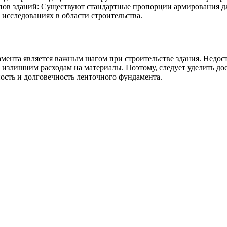
ов зданий: Существуют стандартные пропорции армирования для
исследованиях в области строительства.
БУ металл
БУ трубы
мента является важным шагом при строительстве здания. Недос
излишним расходам на материалы. Поэтому, следует уделить до
ость и долговечность ленточного фундамента.