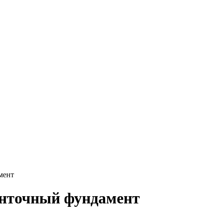
Круг нержавеющий никельсодержащий
Шестигранник нержавеющий
никельсодержащий
Шестигранник нержавеющий
безникелевый жаропрочный
Швеллер нержавеющий
никельсодержащий
Трубы нержавеющие электросварные
AISI прямоугольные
Трубы нержавеющие электросварные
AISI квадратные
Трубы нержавеющие электросварные
AISI
Трубы нержавеющие перфорированные
Трубы нержавеющие бесшовные
мент
енточный фундамент