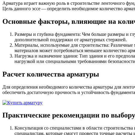
Арматура играет важную роль в строительстве ленточного фун
Цель данного эссе — определить необходимое количество арма
Основные факторы, влияющие на коли
Размеры и глубина фундамента: Чем больше размеры и гл
дополнительной поддержки от арматурных стержней.
Качественные стали
Материалы, используемые для строительства: Различные
Конструкционная сталь
материалов может потребоваться меньшее количество ар
Круг горячекатаный конструкцио
Нагрузка и назначение здания: Тип здания и его предпо
Поковка
нагрузкой или специальными требованиями безопасности
Шестигранник горячекатаный
конструкционный
Расчет количества арматуры
Инструментальная сталь
Для определения необходимого количества арматуры для лент
обеспечить достаточную прочность и устойчивость фундамента
Практические рекомендации по выбору
Консультация со специалистами в области строительства
специалистам, которые смогут провести точные расчеты 
Фитинги