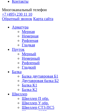
Контакты
Многоканальный телефон
+7 (495) 230 11 10
Обратный звонок
Карта сайта
Арматура
Мерная
Немерная
Рифленая
Гладкая
Пруток
Мерный
Немерный
Рифленый
Гладкий
Балка
Балка двутавровая Б1
Двутавровая балка Б2
Балка К1
Балка К2
Швеллер
Швеллер П обр.
Швеллер У обр.
Швеллер СТ3-ПС5