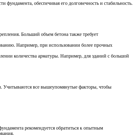
Лента медная
и фундамента, обеспечивая его долговечность и стабильность.
Лист медный
Труба медная
Круг бронзовый (пруток)
Олово, cвинец, цинк, нихром
репления. Больший объем бетона также требует
Инженерные системы
рованию. Например, при использовании более прочных
Отводы стальные
Переходы стальные
елении количества арматуры. Например, для зданий с большой
Трубы полипропиленовые PP-R
Фланцы стальные
Заглушки стальные
Тройники стальные
Хомуты стальные
Крепеж шуруп-шпилька
ы. Учитываются все вышеупомянутые факторы, чтобы
Опоры стальные
Компенсаторы и вибровставки
Задвижки чугунные
Группы коллекторные
Ванны и сопутствующие товары
Воздухоотводчики
 фундамента рекомендуется обратиться к опытным
ования.
Труба ВГП