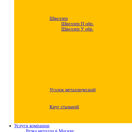
Швеллер
Швеллер П обр.
Швеллер У обр.
Уголок металлический
Круг стальной
Услуги компании
Резка металла в Москве