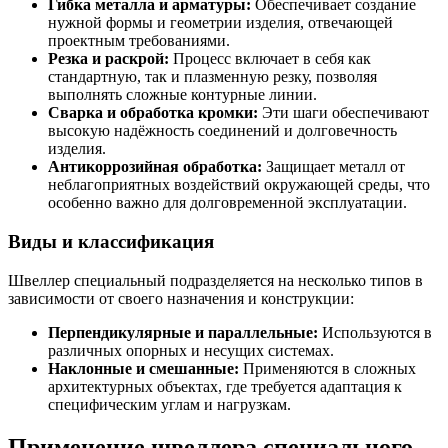
Гибка металла и арматуры:
Обеспечивает создание
Шина
Фитинги
нужной формы и геометрии изделия, отвечающей
медная
резьбовые
проектным требованиями.
Круг
латунные
Резка и раскрой:
Процесс включает в себя как
медный
Фитинги
стандартную, так и плазменную резку, позволяя
(пруток)
резьбовые
выполнять сложные контурные линии.
Лента
стальные
Сварка и обработка кромки:
Эти шаги обеспечивают
медная
Фитинги
высокую надёжность соединений и долговечность
Лист
резьбовые
изделия.
медный
чугунные
Антикоррозийная обработка:
Защищает металл от
Труба
Хомуты
неблагоприятных воздействий окружающей среды, что
медная
стальные
особенно важно для долговременной эксплуатации.
Круг
Труба ВГП
бронзовый
БУ металл
Виды и классификация
(пруток)
БУ трубы
Олово,
Хомуты
Швеллер специальный подразделяется на несколько типов в
cвинец,
стальные
зависимости от своего назначения и конструкции:
цинк,
нихром
Перпендикулярные и параллельные:
Используются в
различных опорных и несущих системах.
Наклонные и смешанные:
Применяются в сложных
архитектурных объектах, где требуется адаптация к
специфическим углам и нагрузкам.
Применение швеллера специального