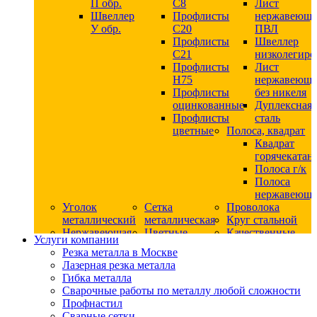
П обр.
С8
Лист
Швеллер
Профлисты
нержавеющ
У обр.
С20
ПВЛ
Профлисты
Швеллер
C21
низколегир
Профлисты
Лист
Н75
нержавеющ
Профлисты
без никеля
оцинкованные
Дуплексная
Профлисты
сталь
цветные
Полоса, квадрат
Квадрат
горячекатан
Полоса г/к
Полоса
нержавеюща
Уголок
Сетка
Проволока
металлический
металлическая
Круг стальной
Нержавеющая
Цветные
Качественные
Услуги компании
сталь
металлы
стали
Резка металла в Москве
Квадрат
Шестигранник
Конструкци
Лазерная резка металла
нержавеющий
дюралевый
сталь
Гибка металла
никельсодержащий
Лист
Круг
Сварочные работы по металлу любой сложности
Круг
дюралевый
горячекатан
Профнастил
нержавеющий
Круг
конструкци
Сварные сетки