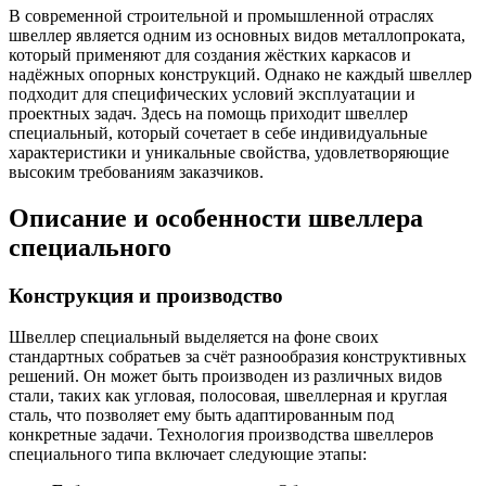
Трубы
Труба
Фланцы
В современной строительной и промышленной отраслях
нержавеющие
алюминиевая
стальные
швеллер является одним из основных видов металлопроката,
электросварные
Уголок
Заглушки
который применяют для создания жёстких каркасов и
AISI
алюминиевый
стальные
надёжных опорных конструкций. Однако не каждый швеллер
Трубы
Фольга
Тройники
подходит для специфических условий эксплуатации и
нержавеющие
алюминиевая
стальные
проектных задач. Здесь на помощь приходит швеллер
перфорированные
Чушка
Хомуты
специальный, который сочетает в себе индивидуальные
Трубы
алюминиевая
стальные
характеристики и уникальные свойства, удовлетворяющие
нержавеющие
Швеллер
Крепеж
высоким требованиям заказчиков.
бесшовные
алюминиевый
шуруп-
Шина
шпилька
Описание и особенности швеллера
алюминиевая
Опоры
специального
Шестигранник
стальные
латунный
Компенсато
Квадрат
и
Конструкция и производство
латунный
вибровставк
Круг
Задвижки
Швеллер специальный выделяется на фоне своих
латунный
чугунные
стандартных собратьев за счёт разнообразия конструктивных
(пруток)
Группы
решений. Он может быть производен из различных видов
Лента
коллекторн
стали, таких как угловая, полосовая, швеллерная и круглая
латунная
Ванны и
сталь, что позволяет ему быть адаптированным под
Лист
сопутствую
конкретные задачи. Технология производства швеллеров
латунный
товары
специального типа включает следующие этапы:
Труба
Воздухоотв
латунная
Фитинги