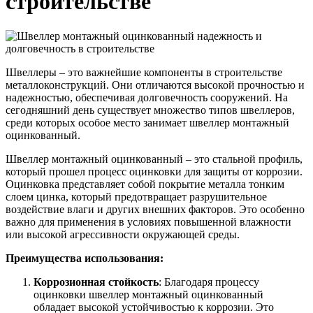
строительстве
Трубы
Труба
Фланцы
нержавеющие
алюминиевая
стальные
электросварные
Уголок
Заглушки
AISI
алюминиевый
стальные
Трубы
Фольга
Тройники
нержавеющие
алюминиевая
стальные
Швеллеры – это важнейшие компоненты в строительстве
перфорированные
Чушка
Хомуты
металлоконструкций. Они отличаются высокой прочностью и
Трубы
алюминиевая
стальные
надежностью, обеспечивая долговечность сооружений. На
нержавеющие
Швеллер
Крепеж
сегодняшний день существует множество типов швеллеров,
бесшовные
алюминиевый
шуруп-
среди которых особое место занимает швеллер монтажный
Шина
шпилька
оцинкованный.
алюминиевая
Опоры
Шестигранник
стальные
Швеллер монтажный оцинкованный – это стальной профиль,
латунный
Компенсато
который прошел процесс оцинковки для защиты от коррозии.
Квадрат
и
Оцинковка представляет собой покрытие металла тонким
латунный
вибровставк
слоем цинка, который предотвращает разрушительное
Круг
Задвижки
воздействие влаги и других внешних факторов. Это особенно
латунный
чугунные
важно для применения в условиях повышенной влажности
(пруток)
Группы
или высокой агрессивности окружающей среды.
Лента
коллекторн
латунная
Ванны и
Преимущества использования:
Лист
сопутствую
Коррозионная стойкость
: Благодаря процессу
латунный
товары
оцинковки швеллер монтажный оцинкованный
Труба
Воздухоотв
обладает высокой устойчивостью к коррозии. Это
латунная
Фитинги