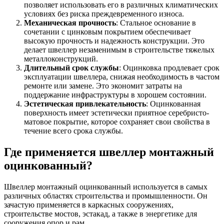
позволяет использовать его в различных климатических
Шина
Фитинги
условиях без риска преждевременного износа.
медная
резьбовые
Механическая прочность
: Стальное основание в
Круг
латунные
сочетании с цинковым покрытием обеспечивает
медный
Фитинги
высокую прочность и надежность конструкции. Это
(пруток)
резьбовые
делает швеллер незаменимым в строительстве тяжелых
Лента
стальные
металлоконструкций.
медная
Фитинги
Длительный срок службы
: Оцинковка продлевает срок
Лист
резьбовые
эксплуатации швеллера, снижая необходимость в частом
медный
чугунные
ремонте или замене. Это экономит затраты на
Труба
Хомуты
поддержание инфраструктуры в хорошем состоянии.
медная
стальные
Эстетическая привлекательность
: Оцинкованная
Круг
Труба ВГП
поверхность имеет эстетически приятное серебристо-
бронзовый
БУ металл
матовое покрытие, которое сохраняет свои свойства в
(пруток)
БУ трубы
течение всего срока службы.
Олово,
Хомуты
cвинец,
стальные
цинк,
Где применяется швеллер монтажный
нихром
оцинкованный?
Швеллер монтажный оцинкованный используется в самых
различных областях строительства и промышленности. Он
зачастую применяется в каркасных сооружениях,
строительстве мостов, эстакад, а также в энергетике для
сооружения опор и рам.