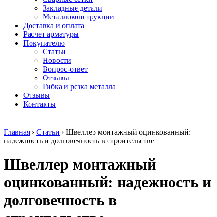
безникелевый
дюралевый
Поковка
Закладные детали
жаропрочный
(пруток)
Шестигранн
Металлоконструкции
Круг
Квадрат
горячекатан
Доставка и оплата
нержавеющий
дюралевый
конструкци
Расчет арматуры
никельсодержащий
Плита
Инструмент
Покупателю
Шестигранник
дюралевая
сталь
Статьи
нержавеющий
Труба
Оцинкованный
Новости
никельсодержащий
дюралевая
прокат
Вопрос-ответ
Шестигранник
Лента
Круг
Отзывы
нержавеющий
алюминиевая
оцинкованн
Гибка и резка металла
безникелевый
Лист
Лист
Отзывы
жаропрочный
алюминиевый
оцинкованн
Контакты
Швеллер
Лист
Полоса
нержавеющий
алюминиевый
оцинкованн
никельсодержащий
рифленый
Труба
Главная
›
Статьи
›
Швеллер монтажный оцинкованный:
Трубы
Общестроительный
оцинкованн
надежность и долговечность в строительстве
нержавеющие
профиль
Инженерные
электросварные
алюминиевый
системы
Швеллер монтажный
AISI
Плита
Отводы
прямоугольные
алюминиевая
стальные
Трубы
Профиль
Переходы
оцинкованный: надежность и
нержавеющие
алюминиевый
стальные
электросварные
(вентиляционный)
Трубы
долговечность в
AISI
Тавр
полипропил
квадратные
алюминиевый
PP-R