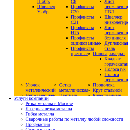
П обр.
С8
Лист
Швеллер
Профлисты
нержавеющ
У обр.
С20
ПВЛ
Профлисты
Швеллер
C21
низколегир
Профлисты
Лист
Н75
нержавеющ
Профлисты
без никеля
оцинкованные
Дуплексная
Профлисты
сталь
цветные
Полоса, квадрат
Квадрат
горячекатан
Полоса г/к
Полоса
нержавеюща
Уголок
Сетка
Проволока
металлический
металлическая
Круг стальной
Нержавеющая
Цветные
Качественные
Услуги компании
сталь
металлы
стали
Резка металла в Москве
Квадрат
Шестигранник
Конструкци
Лазерная резка металла
нержавеющий
дюралевый
сталь
Гибка металла
никельсодержащий
Лист
Круг
Сварочные работы по металлу любой сложности
Круг
дюралевый
горячекатан
Профнастил
нержавеющий
Круг
конструкци
Сварные сетки