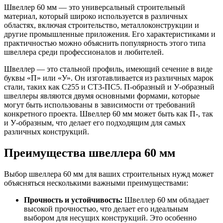
Трубы
Труба
Фланцы
Швеллер 60 мм — это универсальный строительный
нержавеющие
алюминиевая
стальные
материал, который широко используется в различных
электросварные
Уголок
Заглушки
областях, включая строительство, металлоконструкции и
AISI
алюминиевый
стальные
другие промышленные приложения. Его характеристиками и
Трубы
Фольга
Тройники
практичностью можно объяснить популярность этого типа
нержавеющие
алюминиевая
стальные
швеллера среди профессионалов и любителей.
перфорированные
Чушка
Хомуты
Трубы
алюминиевая
стальные
Швеллер — это стальной профиль, имеющий сечение в виде
нержавеющие
Швеллер
Крепеж
буквы «П» или «У». Он изготавливается из различных марок
бесшовные
алюминиевый
шуруп-
стали, таких как С255 и СТ3-ПС5. П-образный и У-образный
Шина
шпилька
швеллеры являются двумя основными формами, которые
алюминиевая
Опоры
могут быть использованы в зависимости от требований
Шестигранник
стальные
конкретного проекта. Швеллер 60 мм может быть как П-, так
латунный
Компенсато
и У-образным, что делает его подходящим для самых
Квадрат
и
различных конструкций.
латунный
вибровставк
Круг
Задвижки
Преимущества швеллера 60 мм
латунный
чугунные
(пруток)
Группы
Выбор швеллера 60 мм для ваших строительных нужд может
Лента
коллекторн
объясняться несколькими важными преимуществами:
латунная
Ванны и
Лист
сопутствую
Прочность и устойчивость:
Швеллер 60 мм обладает
латунный
товары
высокой прочностью, что делает его идеальным
Труба
Воздухоотв
выбором для несущих конструкций. Это особенно
латунная
Фитинги