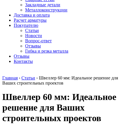
безникелевый
дюралевый
Поковка
Закладные детали
жаропрочный
(пруток)
Шестигранн
Металлоконструкции
Круг
Квадрат
горячекатан
Доставка и оплата
нержавеющий
дюралевый
конструкци
Расчет арматуры
никельсодержащий
Плита
Инструмент
Покупателю
Шестигранник
дюралевая
сталь
Статьи
нержавеющий
Труба
Оцинкованный
Новости
никельсодержащий
дюралевая
прокат
Вопрос-ответ
Шестигранник
Лента
Круг
Отзывы
нержавеющий
алюминиевая
оцинкованн
Гибка и резка металла
безникелевый
Лист
Лист
Отзывы
жаропрочный
алюминиевый
оцинкованн
Контакты
Швеллер
Лист
Полоса
нержавеющий
алюминиевый
оцинкованн
никельсодержащий
рифленый
Труба
Главная
›
Статьи
›
Швеллер 60 мм: Идеальное решение для
Трубы
Общестроительный
оцинкованн
Ваших строительных проектов
нержавеющие
профиль
Инженерные
электросварные
алюминиевый
системы
Швеллер 60 мм: Идеальное
AISI
Плита
Отводы
прямоугольные
алюминиевая
стальные
Трубы
Профиль
Переходы
решение для Ваших
нержавеющие
алюминиевый
стальные
электросварные
(вентиляционный)
Трубы
строительных проектов
AISI
Тавр
полипропил
квадратные
алюминиевый
PP-R