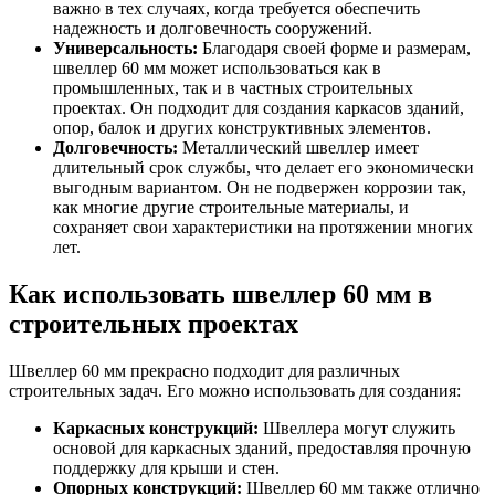
важно в тех случаях, когда требуется обеспечить
Шина
Фитинги
надежность и долговечность сооружений.
медная
резьбовые
Универсальность:
Благодаря своей форме и размерам,
Круг
латунные
швеллер 60 мм может использоваться как в
медный
Фитинги
промышленных, так и в частных строительных
(пруток)
резьбовые
проектах. Он подходит для создания каркасов зданий,
Лента
стальные
опор, балок и других конструктивных элементов.
медная
Фитинги
Долговечность:
Металлический швеллер имеет
Лист
резьбовые
длительный срок службы, что делает его экономически
медный
чугунные
выгодным вариантом. Он не подвержен коррозии так,
Труба
Хомуты
как многие другие строительные материалы, и
медная
стальные
сохраняет свои характеристики на протяжении многих
Круг
Труба ВГП
лет.
бронзовый
БУ металл
(пруток)
БУ трубы
Как использовать швеллер 60 мм в
Олово,
Хомуты
cвинец,
стальные
строительных проектах
цинк,
нихром
Швеллер 60 мм прекрасно подходит для различных
строительных задач. Его можно использовать для создания:
Каркасных конструкций:
Швеллера могут служить
основой для каркасных зданий, предоставляя прочную
поддержку для крыши и стен.
Опорных конструкций:
Швеллер 60 мм также отлично