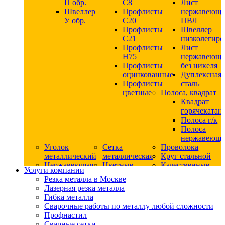
П обр.
С8
Лист
Швеллер
Профлисты
нержавеющ
У обр.
С20
ПВЛ
Профлисты
Швеллер
C21
низколегир
Профлисты
Лист
Н75
нержавеющ
Профлисты
без никеля
оцинкованные
Дуплексная
Профлисты
сталь
цветные
Полоса, квадрат
Квадрат
горячекатан
Полоса г/к
Полоса
нержавеюща
Уголок
Сетка
Проволока
металлический
металлическая
Круг стальной
Нержавеющая
Цветные
Качественные
Услуги компании
сталь
металлы
стали
Резка металла в Москве
Квадрат
Шестигранник
Конструкци
Лазерная резка металла
нержавеющий
дюралевый
сталь
Гибка металла
никельсодержащий
Лист
Круг
Сварочные работы по металлу любой сложности
Круг
дюралевый
горячекатан
Профнастил
нержавеющий
Круг
конструкци
Сварные сетки