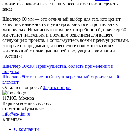
сможете ознакомиться с нашим ассортиментом и сделать
заказ.
Швеллер 60 мм — это отличный выбор для тех, кто ценит
качество, надежность и универсальность в строительных
материалах. Независимо от ваших потребностей, швеллер 60
мм станет надежным и прочным решением для вашего
следующего проекта. Воспользуйтесь всеми преимуществами,
которые он предлагает, и обеспечьте надежность своих
конструкций с помощью нашей продукции в компании
«Астим»!
Навигация
Швеллер 50х30: Преимущества, область применения и
покупка
по
Швеллер 80мм: прочный и универсальный строительный
записям
элемент
Остались вопросы?
Задать вопрос
117105, Москва
Варшавское шоссе, дом.1
ст. метро «Тульская»
info@as-tim.ru
Клиентам
О компании