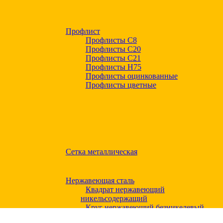
Профлист
Профлисты С8
Профлисты С20
Профлисты C21
Профлисты Н75
Профлисты оцинкованные
Профлисты цветные
Сетка металлическая
Нержавеющая сталь
Квадрат нержавеющий
никельсодержащий
Круг нержавеющий безникелевый
жаропрочный