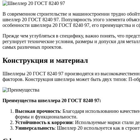
В современном строительстве и машиностроении трудно обойти
швеллер 20 ГОСТ 8240 97. Популярность этого элемента объяс
особенности швеллера 20 ГОСТ 8240 97, его преимущества и 
Прежде чем углубляться в специфику, важно понять, что предс
регулирует технические условия, размеры и допуски для металл
Качественные стали
самых различных проектов.
Конструкционная сталь
Круг горячекатаный конструкцио
Конструкция и материал
Поковка
Шестигранник горячекатаный
конструкционный
Швеллеры 20 ГОСТ 8240 97 производятся из высококачественн
Инструментальная сталь
факторов. Конструкция швеллера может быть двух типов: П-об
Преимущества швеллера 20 ГОСТ 8240 97:
Высокая прочность
: Благодаря использованию качестве
формы и функциональности.
Устойчивость к коррозии
: Используемые марки стали д
Универсальность
: Швеллер 20 используется как в строи
Фитинги