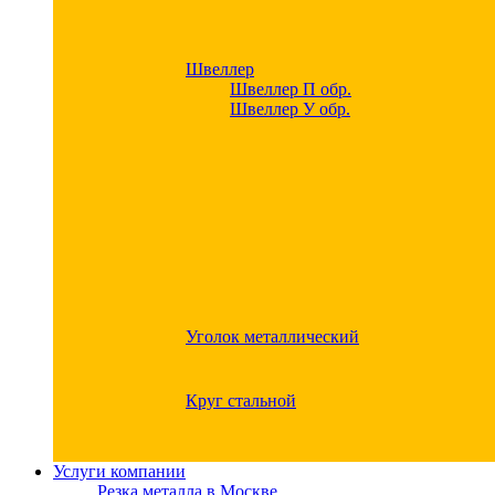
Швеллер
Швеллер П обр.
Швеллер У обр.
Уголок металлический
Круг стальной
Услуги компании
Резка металла в Москве