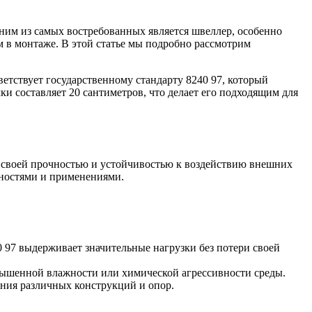
Лента медная
Лист медный
Труба медная
ним из самых востребованных является швеллер, особенно
Круг бронзовый (пруток)
м в монтаже. В этой статье мы подробно рассмотрим
Олово, cвинец, цинк, нихром
ветствует государственному стандарту 8240 97, который
ки составляет 20 сантиметров, что делает его подходящим для
Инженерные системы
Отводы стальные
Переходы стальные
Трубы полипропиленовые PP-R
Фланцы стальные
Заглушки стальные
ы своей прочностью и устойчивостью к воздействию внешних
Тройники стальные
нностями и применениями.
Хомуты стальные
Крепеж шуруп-шпилька
Опоры стальные
Компенсаторы и вибровставки
Задвижки чугунные
Группы коллекторные
 97 выдерживает значительные нагрузки без потери своей
Ванны и сопутствующие товары
Воздухоотводчики
овышенной влажности или химической агрессивности среды.
ания различных конструкций и опор.
Труба ВГП