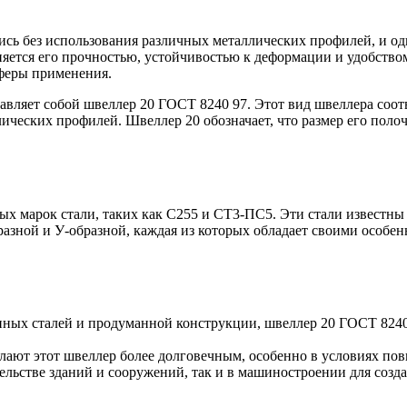
сь без использования различных металлических профилей, и од
няется его прочностью, устойчивостью к деформации и удобство
сферы применения.
тавляет собой швеллер 20 ГОСТ 8240 97. Этот вид швеллера соот
ических профилей. Швеллер 20 обозначает, что размер его полоч
Оцинкованный прокат
Круг оцинкованный
нный
Лист оцинкованный
Полоса оцинкованная
Труба оцинкованная
ых марок стали, таких как С255 и СТ3-ПС5. Эти стали известн
разной и У-образной, каждая из которых обладает своими особе
нных сталей и продуманной конструкции, швеллер 20 ГОСТ 8240
елают этот швеллер более долговечным, особенно в условиях п
тельстве зданий и сооружений, так и в машиностроении для созд
Хомуты стальные