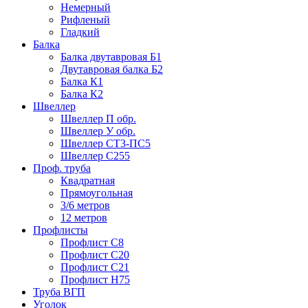
Немерный
Рифленый
Гладкий
Балка
Балка двутавровая Б1
Двутавровая балка Б2
Балка К1
Балка К2
Швеллер
Швеллер П обр.
Швеллер У обр.
Швеллер СТ3-ПС5
Швеллер С255
Проф. труба
Квадратная
Прямоугольная
3/6 метров
12 метров
Профлисты
Профлист С8
Профлист С20
Профлист С21
Профлист Н75
Труба ВГП
Уголок