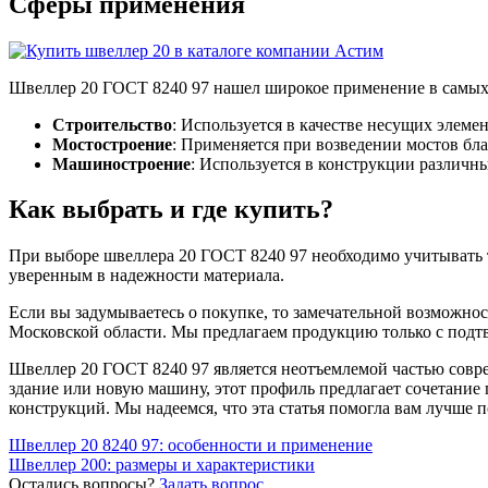
Сферы применения
Фитинги резьбовые латунные
Фитинги резьбовые стальные
Фитинги резьбовые чугунные
Швеллер 20 ГОСТ 8240 97 нашел широкое применение в самых 
Строительство
: Используется в качестве несущих элемен
Мостостроение
: Применяется при возведении мостов бл
Машиностроение
: Используется в конструкции различ
Как выбрать и где купить?
При выборе швеллера 20 ГОСТ 8240 97 необходимо учитывать тр
уверенным в надежности материала.
Если вы задумываетесь о покупке, то замечательной возможно
Московской области. Мы предлагаем продукцию только с подт
Швеллер 20 ГОСТ 8240 97 является неотъемлемой частью совр
здание или новую машину, этот профиль предлагает сочетание
конструкций. Мы надеемся, что эта статья помогла вам лучше п
Навигация
Швеллер 20 8240 97: особенности и применение
Швеллер 200: размеры и характеристики
по
Остались вопросы?
Задать вопрос