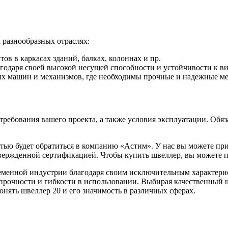
БУ металл
БУ трубы
разнообразных отраслях:
тов в каркасах зданий, балках, колоннах и пр.
агодаря своей высокой несущей способности и устойчивости к в
ных машин и механизмов, где необходимы прочные и надежные м
ебования вашего проекта, а также условия эксплуатации. Обяза
стью будет обратиться в компанию «Астим». У нас вы можете пр
вержденной сертификацией. Чтобы купить швеллер, вы можете 
еменной индустрии благодаря своим исключительным характерис
 прочности и гибкости в использовании. Выбирая качественный 
онять швеллер 20 и его значимость в различных сферах.