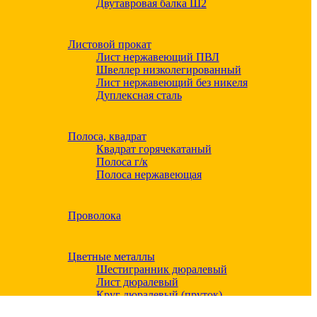
Двутавровая балка Ш2
Листовой прокат
Лист нержавеющий ПВЛ
Швеллер низколегированный
Лист нержавеющий без никеля
Дуплексная сталь
Полоса, квадрат
Квадрат горячекатаный
Полоса г/к
Полоса нержавеющая
Проволока
Цветные металлы
Шестигранник дюралевый
Лист дюралевый
Круг дюралевый (пруток)
Квадрат дюралевый