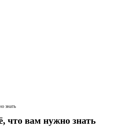
Круг нержавеющий никельсодержащий
Шестигранник нержавеющий
никельсодержащий
Шестигранник нержавеющий
безникелевый жаропрочный
Швеллер нержавеющий
никельсодержащий
Трубы нержавеющие электросварные
AISI прямоугольные
Трубы нержавеющие электросварные
AISI квадратные
Трубы нержавеющие электросварные
AISI
Трубы нержавеющие перфорированные
Трубы нержавеющие бесшовные
но знать
, что вам нужно знать