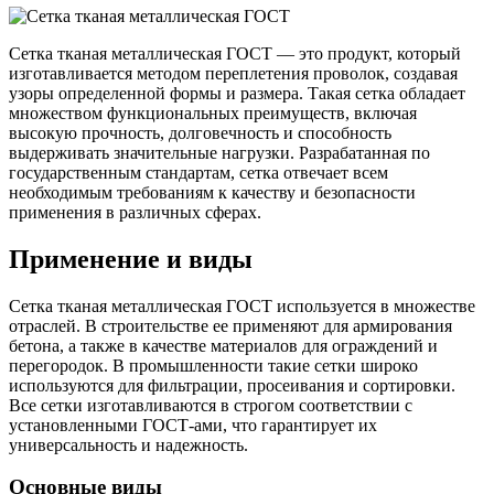
Трубы
Труба
Фланцы
нержавеющие
алюминиевая
стальные
электросварные
Уголок
Заглушки
Сетка тканая металлическая ГОСТ — это продукт, который
AISI
алюминиевый
стальные
изготавливается методом переплетения проволок, создавая
Трубы
Фольга
Тройники
узоры определенной формы и размера. Такая сетка обладает
нержавеющие
алюминиевая
стальные
множеством функциональных преимуществ, включая
перфорированные
Чушка
Хомуты
высокую прочность, долговечность и способность
Трубы
алюминиевая
стальные
выдерживать значительные нагрузки. Разрабатанная по
нержавеющие
Швеллер
Крепеж
государственным стандартам, сетка отвечает всем
бесшовные
алюминиевый
шуруп-
необходимым требованиям к качеству и безопасности
Шина
шпилька
применения в различных сферах.
алюминиевая
Опоры
Шестигранник
стальные
Применение и виды
латунный
Компенсато
Квадрат
и
Сетка тканая металлическая ГОСТ используется в множестве
латунный
вибровставк
отраслей. В строительстве ее применяют для армирования
Круг
Задвижки
бетона, а также в качестве материалов для ограждений и
латунный
чугунные
перегородок. В промышленности такие сетки широко
(пруток)
Группы
используются для фильтрации, просеивания и сортировки.
Лента
коллекторн
Все сетки изготавливаются в строгом соответствии с
латунная
Ванны и
установленными ГОСТ-ами, что гарантирует их
Лист
сопутствую
универсальность и надежность.
латунный
товары
Труба
Воздухоотв
Основные виды
латунная
Фитинги