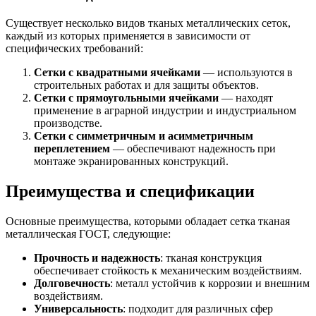
Шина
Фитинги
медная
резьбовые
Существует несколько видов тканых металлических сеток,
Круг
латунные
каждый из которых применяется в зависимости от
медный
Фитинги
специфических требований:
(пруток)
резьбовые
Лента
стальные
Сетки с квадратными ячейками
— используются в
медная
Фитинги
строительных работах и для защиты объектов.
Лист
резьбовые
Сетки с прямоугольными ячейками
— находят
медный
чугунные
применение в аграрной индустрии и индустриальном
Труба
Хомуты
производстве.
медная
стальные
Сетки с симметричным и асимметричным
Круг
Труба ВГП
переплетением
— обеспечивают надежность при
бронзовый
БУ металл
монтаже экранированных конструкций.
(пруток)
БУ трубы
Олово,
Хомуты
Преимущества и спецификации
cвинец,
стальные
цинк,
Основные преимущества, которыми обладает сетка тканая
нихром
металлическая ГОСТ, следующие:
Прочность и надежность
: тканая конструкция
обеспечивает стойкость к механическим воздействиям.
Долговечность
: металл устойчив к коррозии и внешним
воздействиям.
Универсальность
: подходит для различных сфер