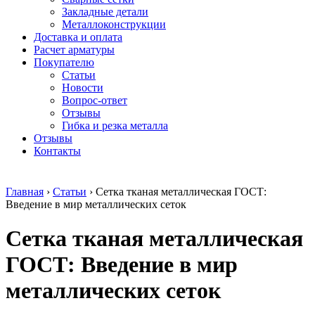
безникелевый
дюралевый
Поковка
Закладные детали
жаропрочный
(пруток)
Шестигранн
Металлоконструкции
Круг
Квадрат
горячекатан
Доставка и оплата
нержавеющий
дюралевый
конструкци
Расчет арматуры
никельсодержащий
Плита
Инструмент
Покупателю
Шестигранник
дюралевая
сталь
Статьи
нержавеющий
Труба
Оцинкованный
Новости
никельсодержащий
дюралевая
прокат
Вопрос-ответ
Шестигранник
Лента
Круг
Отзывы
нержавеющий
алюминиевая
оцинкованн
Гибка и резка металла
безникелевый
Лист
Лист
Отзывы
жаропрочный
алюминиевый
оцинкованн
Контакты
Швеллер
Лист
Полоса
нержавеющий
алюминиевый
оцинкованн
никельсодержащий
рифленый
Труба
Главная
›
Статьи
›
Сетка тканая металлическая ГОСТ:
Трубы
Общестроительный
оцинкованн
Введение в мир металлических сеток
нержавеющие
профиль
Инженерные
электросварные
алюминиевый
системы
Сетка тканая металлическая
AISI
Плита
Отводы
прямоугольные
алюминиевая
стальные
Трубы
Профиль
Переходы
ГОСТ: Введение в мир
нержавеющие
алюминиевый
стальные
электросварные
(вентиляционный)
Трубы
металлических сеток
AISI
Тавр
полипропил
квадратные
алюминиевый
PP-R