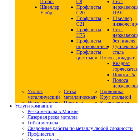
П обр.
С8
Лист
Швеллер
Профлисты
нержавеющ
У обр.
С20
ПВЛ
Профлисты
Швеллер
C21
низколегир
Профлисты
Лист
Н75
нержавеющ
Профлисты
без никеля
оцинкованные
Дуплексная
Профлисты
сталь
цветные
Полоса, квадрат
Квадрат
горячекатан
Полоса г/к
Полоса
нержавеюща
Уголок
Сетка
Проволока
металлический
металлическая
Круг стальной
Нержавеющая
Цветные
Качественные
Услуги компании
сталь
металлы
стали
Резка металла в Москве
Квадрат
Шестигранник
Конструкци
Лазерная резка металла
нержавеющий
дюралевый
сталь
Гибка металла
никельсодержащий
Лист
Круг
Сварочные работы по металлу любой сложности
Круг
дюралевый
горячекатан
Профнастил
нержавеющий
Круг
конструкци
Сварные сетки