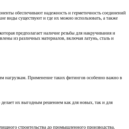
Лента медная
Лист медный
Труба медная
оненты обеспечивают надежность и герметичность соединений
Круг бронзовый (пруток)
кие виды существуют и где их можно использовать, а также
Олово, cвинец, цинк, нихром
которая предполагает наличие резьбы для накручивания и
лены из различных материалов, включая латунь, сталь и
Инженерные системы
Отводы стальные
Переходы стальные
Трубы полипропиленовые PP-R
Фланцы стальные
Заглушки стальные
Тройники стальные
Хомуты стальные
им нагрузкам. Применение таких фитингов особенно важно в
Крепеж шуруп-шпилька
Опоры стальные
Компенсаторы и вибровставки
Задвижки чугунные
Группы коллекторные
делает их выгодным решением как для новых, так и для
Ванны и сопутствующие товары
Воздухоотводчики
илищного строительства до промышленного производства.
Труба ВГП