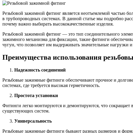
Резьбовой зажимной фитинг является неотъемлемой частью бо
в трубопроводных системах. В данной статье мы подробно расс
почему важно выбирать высококачественные изделия.
Резьбовой зажимной фитинг — это тип соединительного элемен
зажимного механизма для фиксации, такие фитинги обеспечива
Качественные стали
чугун, что позволяет им выдерживать значительные нагрузки и
Конструкционная сталь
Круг горячекатаный конструкцио
Преимущества использования резьбов
Поковка
Шестигранник горячекатаный
конструкционный
Надежность соединений
Инструментальная сталь
Резьбовые зажимные фитинги обеспечивают прочное и долгове
системах, где требуется высокая герметичность.
Простота установки
Фитинги легко монтируются и демонтируются, что сокращает в
существующих систем.
Универсальность
Резьбовые зажимные фитинги бывают разных размеров и форм, 
Фитинги