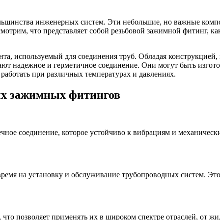
льшинства инженерных систем. Эти небольшие, но важные комп
мотрим, что представляет собой резьбовой зажимной фитинг, ка
та, используемый для соединения труб. Обладая конструкцией, 
ют надежное и герметичное соединение. Они могут быть изготов
Оцинкованный прокат
 работать при различных температурах и давлениях.
Круг оцинкованный
нный
Лист оцинкованный
ых зажимных фитингов
Полоса оцинкованная
Труба оцинкованная
чное соединение, которое устойчиво к вибрациям и механическ
ремя на установку и обслуживание трубопроводных систем. Это 
что позволяет применять их в широком спектре отраслей, от ж
Хомуты стальные