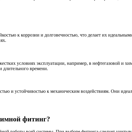
БУ металл
БУ трубы
костью к коррозии и долговечностью, что делает их идеальными
ях.
жестких условиях эксплуатации, например, в нефтегазовой и 
и длительного времени.
тью и устойчивостью к механическим воздействиям. Они идеаль
жимной фитинг?
йной работы всей системы. При выборе фитинга следует учитыв