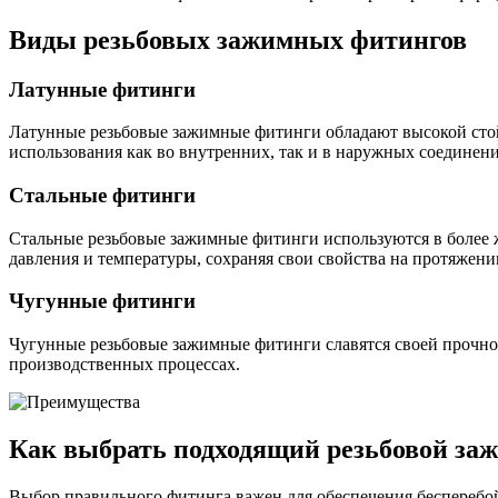
Фитинги резьбовые латунные
Виды резьбовых зажимных фитингов
Фитинги резьбовые стальные
Фитинги резьбовые чугунные
Латунные фитинги
Латунные резьбовые зажимные фитинги обладают высокой стой
использования как во внутренних, так и в наружных соединени
Стальные фитинги
Стальные резьбовые зажимные фитинги используются в более 
давления и температуры, сохраняя свои свойства на протяжени
Чугунные фитинги
Чугунные резьбовые зажимные фитинги славятся своей прочнос
производственных процессах.
Как выбрать подходящий резьбовой за
Выбор правильного фитинга важен для обеспечения бесперебо