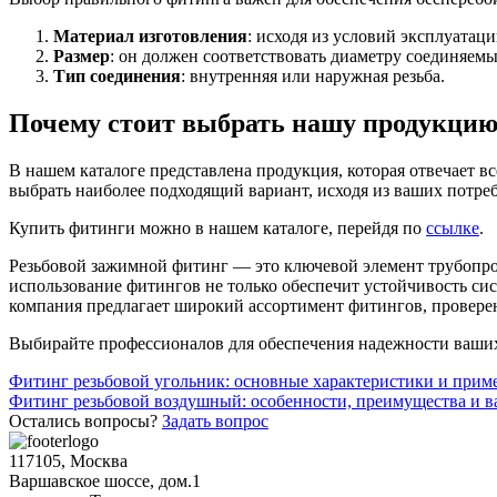
Материал изготовления
: исходя из условий эксплуатац
Размер
: он должен соответствовать диаметру соединяемы
Тип соединения
: внутренняя или наружная резьба.
Почему стоит выбрать нашу продукци
В нашем каталоге представлена продукция, которая отвечает 
выбрать наиболее подходящий вариант, исходя из ваших потре
Купить фитинги можно в нашем каталоге, перейдя по
ссылке
.
Резьбовой зажимной фитинг — это ключевой элемент трубопров
использование фитингов не только обеспечит устойчивость сис
компания предлагает широкий ассортимент фитингов, провере
Выбирайте профессионалов для обеспечения надежности ваших
Навигация
Фитинг резьбовой угольник: основные характеристики и прим
Фитинг резьбовой воздушный: особенности, преимущества и 
по
Остались вопросы?
Задать вопрос
записям
117105, Москва
Варшавское шоссе, дом.1