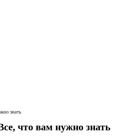
Круг нержавеющий никельсодержащий
Шестигранник нержавеющий
никельсодержащий
Шестигранник нержавеющий
безникелевый жаропрочный
Швеллер нержавеющий
никельсодержащий
Трубы нержавеющие электросварные
AISI прямоугольные
Трубы нержавеющие электросварные
AISI квадратные
Трубы нержавеющие электросварные
AISI
Трубы нержавеющие перфорированные
Трубы нержавеющие бесшовные
ужно знать
се, что вам нужно знать