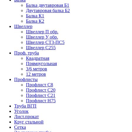
Балка двутавровая Б1
Двутавровая балка Б2
Балка К1
Балка К2
Швеллер
Швеллер П обр.
Швеллер У обр.
Швеллер СТ3-ПС5
Швеллер С255
Проф. труба
Квадратная
Прямоугольная
3/6 метров
12 метров
Профлисты
Профлист С8
Профлист С20
Профлист С21
Профлист Н75
Труба ВГП
Уголок
Лист.прокат
Круг стальной
Сетка