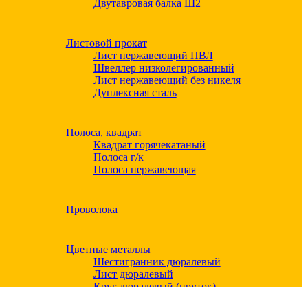
Двутавровая балка Ш2
Листовой прокат
Лист нержавеющий ПВЛ
Швеллер низколегированный
Лист нержавеющий без никеля
Дуплексная сталь
Полоса, квадрат
Квадрат горячекатаный
Полоса г/к
Полоса нержавеющая
Проволока
Цветные металлы
Шестигранник дюралевый
Лист дюралевый
Круг дюралевый (пруток)
Квадрат дюралевый