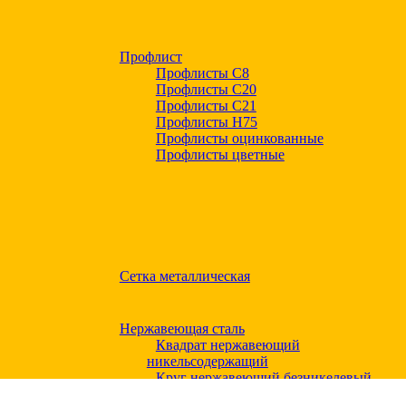
Профлист
Профлисты С8
Профлисты С20
Профлисты C21
Профлисты Н75
Профлисты оцинкованные
Профлисты цветные
Сетка металлическая
Нержавеющая сталь
Квадрат нержавеющий
никельсодержащий
Круг нержавеющий безникелевый
жаропрочный