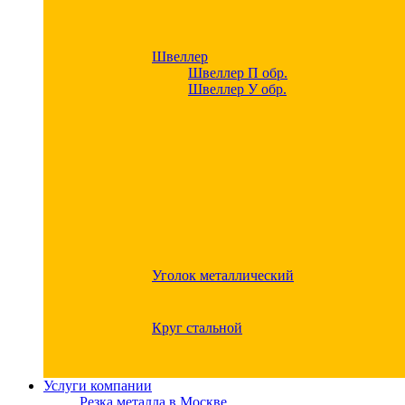
Швеллер
Швеллер П обр.
Швеллер У обр.
Уголок металлический
Круг стальной
Услуги компании
Резка металла в Москве