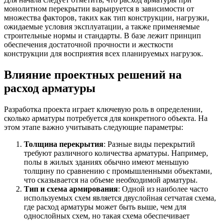
Шина
Фитинги
монолитном перекрытии варьируется в зависимости от
медная
резьбовые
множества факторов, таких как тип конструкции, нагрузки,
Круг
латунные
ожидаемые условия эксплуатации, а также применяемые
медный
Фитинги
строительные нормы и стандарты. В базе лежит принцип
(пруток)
резьбовые
обеспечения достаточной прочности и жесткости
Лента
стальные
конструкции для восприятия всех планируемых нагрузок.
медная
Фитинги
Лист
резьбовые
Влияние проектных решений на
медный
чугунные
расход арматуры
Труба
Хомуты
медная
стальные
Круг
Труба ВГП
Разработка проекта играет ключевую роль в определении,
бронзовый
БУ металл
сколько арматуры потребуется для конкретного объекта. На
(пруток)
БУ трубы
этом этапе важно учитывать следующие параметры:
Олово,
Хомуты
cвинец,
стальные
Толщина перекрытия
: Разные виды перекрытий
цинк,
требуют различного количества арматуры. Например,
нихром
полы в жилых зданиях обычно имеют меньшую
толщину по сравнению с промышленными объектами,
что сказывается на объеме необходимой арматуры.
Тип и схема армирования
: Одной из наиболее часто
используемых схем является двуслойная сетчатая схема,
где расход арматуры может быть выше, чем для
однослойных схем, но такая схема обеспечивает