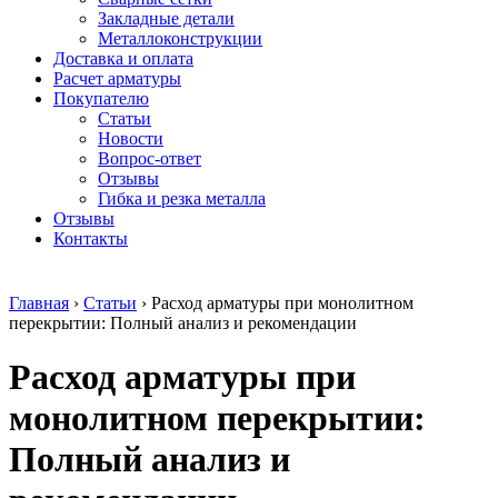
безникелевый
дюралевый
Поковка
Закладные детали
жаропрочный
(пруток)
Шестигранн
Металлоконструкции
Круг
Квадрат
горячекатан
Доставка и оплата
нержавеющий
дюралевый
конструкци
Расчет арматуры
никельсодержащий
Плита
Инструмент
Покупателю
Шестигранник
дюралевая
сталь
Статьи
нержавеющий
Труба
Оцинкованный
Новости
никельсодержащий
дюралевая
прокат
Вопрос-ответ
Шестигранник
Лента
Круг
Отзывы
нержавеющий
алюминиевая
оцинкованн
Гибка и резка металла
безникелевый
Лист
Лист
Отзывы
жаропрочный
алюминиевый
оцинкованн
Контакты
Швеллер
Лист
Полоса
нержавеющий
алюминиевый
оцинкованн
никельсодержащий
рифленый
Труба
Главная
›
Статьи
›
Расход арматуры при монолитном
Трубы
Общестроительный
оцинкованн
перекрытии: Полный анализ и рекомендации
нержавеющие
профиль
Инженерные
электросварные
алюминиевый
системы
Расход арматуры при
AISI
Плита
Отводы
прямоугольные
алюминиевая
стальные
Трубы
Профиль
Переходы
монолитном перекрытии:
нержавеющие
алюминиевый
стальные
электросварные
(вентиляционный)
Трубы
Полный анализ и
AISI
Тавр
полипропил
квадратные
алюминиевый
PP-R