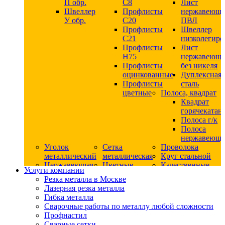
П обр.
С8
Лист
Швеллер
Профлисты
нержавеющ
У обр.
С20
ПВЛ
Профлисты
Швеллер
C21
низколегир
Профлисты
Лист
Н75
нержавеющ
Профлисты
без никеля
оцинкованные
Дуплексная
Профлисты
сталь
цветные
Полоса, квадрат
Квадрат
горячекатан
Полоса г/к
Полоса
нержавеюща
Уголок
Сетка
Проволока
металлический
металлическая
Круг стальной
Нержавеющая
Цветные
Качественные
Услуги компании
сталь
металлы
стали
Резка металла в Москве
Квадрат
Шестигранник
Конструкци
Лазерная резка металла
нержавеющий
дюралевый
сталь
Гибка металла
никельсодержащий
Лист
Круг
Сварочные работы по металлу любой сложности
Круг
дюралевый
горячекатан
Профнастил
нержавеющий
Круг
конструкци
Сварные сетки