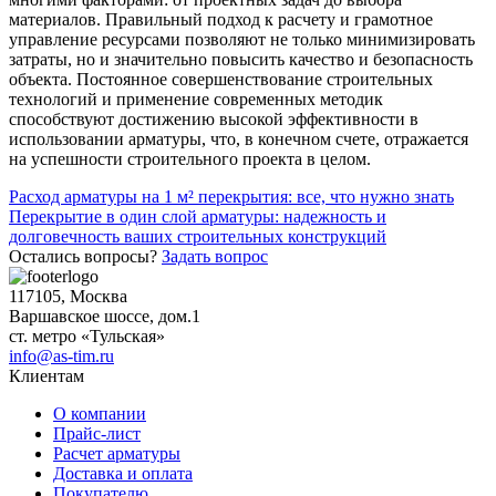
материалов. Правильный подход к расчету и грамотное
управление ресурсами позволяют не только минимизировать
затраты, но и значительно повысить качество и безопасность
объекта. Постоянное совершенствование строительных
технологий и применение современных методик
способствуют достижению высокой эффективности в
использовании арматуры, что, в конечном счете, отражается
на успешности строительного проекта в целом.
Навигация
Расход арматуры на 1 м² перекрытия: все, что нужно знать
Перекрытие в один слой арматуры: надежность и
по
долговечность ваших строительных конструкций
записям
Остались вопросы?
Задать вопрос
117105, Москва
Варшавское шоссе, дом.1
ст. метро «Тульская»
info@as-tim.ru
Клиентам
О компании
Прайс-лист
Расчет арматуры
Доставка и оплата
Покупателю