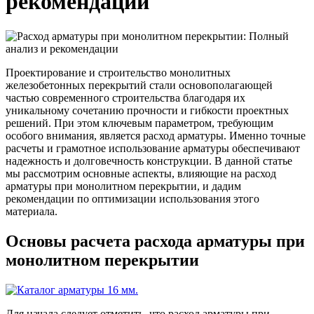
рекомендации
Трубы
Труба
Фланцы
нержавеющие
алюминиевая
стальные
электросварные
Уголок
Заглушки
AISI
алюминиевый
стальные
Трубы
Фольга
Тройники
нержавеющие
алюминиевая
стальные
Проектирование и строительство монолитных
перфорированные
Чушка
Хомуты
железобетонных перекрытий стали основополагающей
Трубы
алюминиевая
стальные
частью современного строительства благодаря их
нержавеющие
Швеллер
Крепеж
уникальному сочетанию прочности и гибкости проектных
бесшовные
алюминиевый
шуруп-
решений. При этом ключевым параметром, требующим
Шина
шпилька
особого внимания, является расход арматуры. Именно точные
алюминиевая
Опоры
расчеты и грамотное использование арматуры обеспечивают
Шестигранник
стальные
надежность и долговечность конструкции. В данной статье
латунный
Компенсато
мы рассмотрим основные аспекты, влияющие на расход
Квадрат
и
арматуры при монолитном перекрытии, и дадим
латунный
вибровставк
рекомендации по оптимизации использования этого
Круг
Задвижки
материала.
латунный
чугунные
(пруток)
Группы
Основы расчета расхода арматуры при
Лента
коллекторн
монолитном перекрытии
латунная
Ванны и
Лист
сопутствую
латунный
товары
Труба
Воздухоотв
латунная
Фитинги
Для начала следует отметить, что расход арматуры при