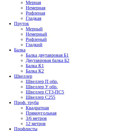
Мерная
Немерная
Рифленая
Гладкая
Пруток
Мерный
Немерный
Рифленый
Гладкий
Балка
Балка двутавровая Б1
Двутавровая балка Б2
Балка К1
Балка К2
Швеллер
Швеллер П обр.
Швеллер У обр.
Швеллер СТ3-ПС5
Швеллер С255
Проф. труба
Квадратная
Прямоугольная
3/6 метров
12 метров
Профлисты