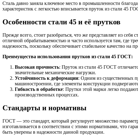
Сталь давно заняла ключевое место в промышленности благодар
характеристик с легкостью вписывается пруток из стали 45 ГОС
Особенности стали 45 и её прутков
Прежде всего, стоит разобраться, что же представляет из себ
отличной обрабатываемостью и часто используется там, где тре
Качественные стали
надежность, поскольку обеспечивает стабильное качество на п
Конструкционная сталь
Круг горячекатаный конструкцио
Преимущества использования прутков из стали 45 ГОСТ:
Поковка
Шестигранник горячекатаный
Высокая прочность
: Пруток из стали 45 ГОСТ отличает
конструкционный
значительные механические нагрузки.
Инструментальная сталь
Устойчивость к деформации
: Одним из существенных пр
машиностроении, где элементы конструкции подвергают
Гибкость в обработке
: Прутки этой марки легко поддаю
производственных процессах.
Стандарты и нормативы
ГОСТ — это стандарт, который регулирует множество параметр
изготавливается в соответствии с этими нормативами, что гар
быть уверены в надежности данной продукции.
Фитинги