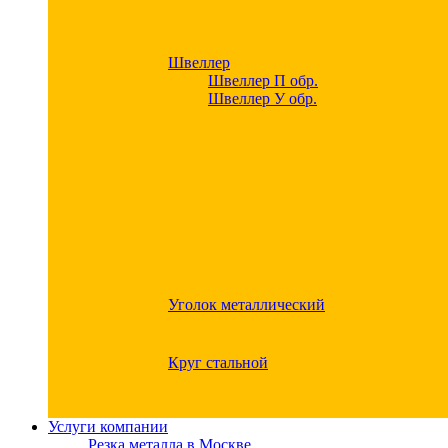
Швеллер
Швеллер П обр.
Швеллер У обр.
Уголок металлический
Круг стальной
Услуги компании
Резка металла в Москве