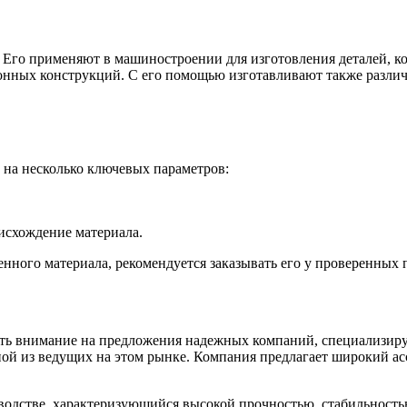
БУ металл
 Его применяют в машиностроении для изготовления деталей, ко
БУ трубы
тонных конструкций. С его помощью изготавливают также разли
 на несколько ключевых параметров:
исхождение материала.
енного материала, рекомендуется заказывать его у проверенных
тить внимание на предложения надежных компаний, специализир
ной из ведущих на этом рынке. Компания предлагает широкий ас
водстве, характеризующийся высокой прочностью, стабильность