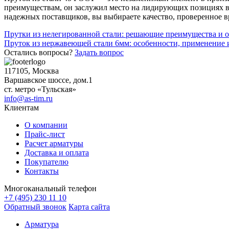
преимуществам, он заслужил место на лидирующих позициях в
надежных поставщиков, вы выбираете качество, проверенное в
Навигация
Прутки из нелегированной стали: решающие преимущества и 
Пруток из нержавеющей стали 6мм: особенности, применение 
по
Остались вопросы?
Задать вопрос
записям
117105, Москва
Варшавское шоссе, дом.1
ст. метро «Тульская»
info@as-tim.ru
Клиентам
О компании
Прайс-лист
Расчет арматуры
Доставка и оплата
Покупателю
Контакты
Многоканальный телефон
+7 (495) 230 11 10
Обратный звонок
Карта сайта
Арматура