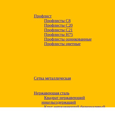
Профлист
Профлисты С8
Профлисты С20
Профлисты C21
Профлисты Н75
Профлисты оцинкованные
Профлисты цветные
Сетка металлическая
Нержавеющая сталь
Квадрат нержавеющий
никельсодержащий
Круг нержавеющий безникелевый
жаропрочный