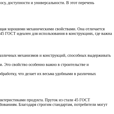
Лента медная
су, доступности и универсальности. В этот перечень
Лист медный
Труба медная
Круг бронзовый (пруток)
Олово, cвинец, цинк, нихром
адающая хорошими механическими свойствами. Она отличается
и 45 ГОСТ идеален для использования в конструкциях, где важна
Инженерные системы
Отводы стальные
Переходы стальные
Трубы полипропиленовые PP-R
Фланцы стальные
я различных механизмов и конструкций, способных выдерживать
Заглушки стальные
Тройники стальные
. Это свойство особенно важно в строительстве и
Хомуты стальные
Крепеж шуруп-шпилька
бработку, что делает их весьма удобными в различных
Опоры стальные
Компенсаторы и вибровставки
Задвижки чугунные
Группы коллекторные
Ванны и сопутствующие товары
Воздухоотводчики
рактеристиками продукта. Пруток из стали 45 ГОСТ
ебованиям. Благодаря строгим стандартам, потребители могут
Труба ВГП