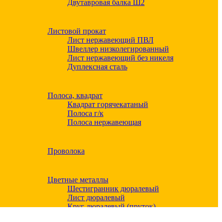
Двутавровая балка Ш2
Листовой прокат
Лист нержавеющий ПВЛ
Швеллер низколегированный
Лист нержавеющий без никеля
Дуплексная сталь
Полоса, квадрат
Квадрат горячекатаный
Полоса г/к
Полоса нержавеющая
Проволока
Цветные металлы
Шестигранник дюралевый
Лист дюралевый
Круг дюралевый (пруток)
Квадрат дюралевый