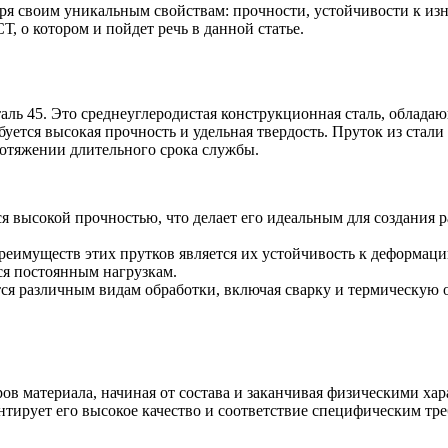
я своим уникальным свойствам: прочности, устойчивости к изно
Т, о котором и пойдет речь в данной статье.
я сталь 45. Это среднеуглеродистая конструкционная сталь, обл
буется высокая прочность и удельная твердость. Пруток из стал
Оцинкованный прокат
ротяжении длительного срока службы.
Круг оцинкованный
нный
Лист оцинкованный
Полоса оцинкованная
Труба оцинкованная
ся высокой прочностью, что делает его идеальным для создани
еимуществ этих прутков является их устойчивость к деформации
ся постоянным нагрузкам.
тся различным видам обработки, включая сварку и термическую о
ов материала, начиная от состава и заканчивая физическими ха
антирует его высокое качество и соответствие специфическим тр
Хомуты стальные