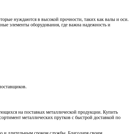
Хомуты стальные
торые нуждаются в высокой прочности, таких как валы и оси.
чные элементы оборудования, где важна надежность и
 поставщиков.
ующихся на поставках металлической продукции. Купить
сортимент металлических прутков с быстрой доставкой по
ю и длительным сроком службы. Благодаря своим