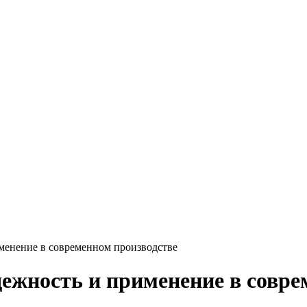
Круг нержавеющий никельсодержащий
Шестигранник нержавеющий
никельсодержащий
Шестигранник нержавеющий
безникелевый жаропрочный
Швеллер нержавеющий
никельсодержащий
Трубы нержавеющие электросварные
AISI прямоугольные
Трубы нержавеющие электросварные
AISI квадратные
Трубы нержавеющие электросварные
AISI
Трубы нержавеющие перфорированные
Трубы нержавеющие бесшовные
именение в современном производстве
дежность и применение в совре