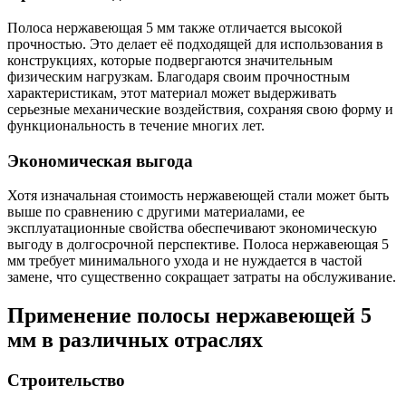
Шина
Фитинги
медная
резьбовые
Полоса нержавеющая 5 мм также отличается высокой
Круг
латунные
прочностью. Это делает её подходящей для использования в
медный
Фитинги
конструкциях, которые подвергаются значительным
(пруток)
резьбовые
физическим нагрузкам. Благодаря своим прочностным
Лента
стальные
характеристикам, этот материал может выдерживать
медная
Фитинги
серьезные механические воздействия, сохраняя свою форму и
Лист
резьбовые
функциональность в течение многих лет.
медный
чугунные
Труба
Хомуты
Экономическая выгода
медная
стальные
Круг
Труба ВГП
Хотя изначальная стоимость нержавеющей стали может быть
бронзовый
БУ металл
выше по сравнению с другими материалами, ее
(пруток)
БУ трубы
эксплуатационные свойства обеспечивают экономическую
Олово,
Хомуты
выгоду в долгосрочной перспективе. Полоса нержавеющая 5
cвинец,
стальные
мм требует минимального ухода и не нуждается в частой
цинк,
замене, что существенно сокращает затраты на обслуживание.
нихром
Применение полосы нержавеющей 5
мм в различных отраслях
Строительство