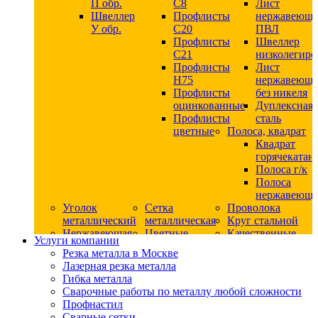
П обр.
С8
Лист
Швеллер
Профлисты
нержавеющ
У обр.
С20
ПВЛ
Профлисты
Швеллер
C21
низколегир
Профлисты
Лист
Н75
нержавеющ
Профлисты
без никеля
оцинкованные
Дуплексная
Профлисты
сталь
цветные
Полоса, квадрат
Квадрат
горячекатан
Полоса г/к
Полоса
нержавеюща
Уголок
Сетка
Проволока
металлический
металлическая
Круг стальной
Нержавеющая
Цветные
Качественные
Услуги компании
сталь
металлы
стали
Резка металла в Москве
Квадрат
Шестигранник
Конструкци
Лазерная резка металла
нержавеющий
дюралевый
сталь
Гибка металла
никельсодержащий
Лист
Круг
Сварочные работы по металлу любой сложности
Круг
дюралевый
горячекатан
Профнастил
нержавеющий
Круг
конструкци
Сварные сетки