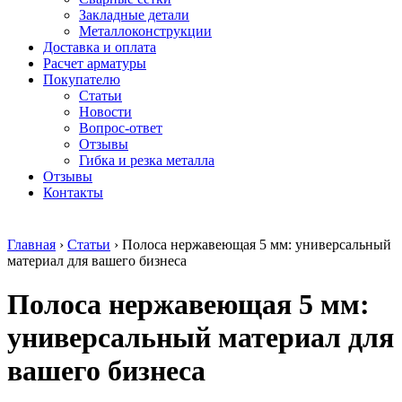
безникелевый
дюралевый
Поковка
Закладные детали
жаропрочный
(пруток)
Шестигранн
Металлоконструкции
Круг
Квадрат
горячекатан
Доставка и оплата
нержавеющий
дюралевый
конструкци
Расчет арматуры
никельсодержащий
Плита
Инструмент
Покупателю
Шестигранник
дюралевая
сталь
Статьи
нержавеющий
Труба
Оцинкованный
Новости
никельсодержащий
дюралевая
прокат
Вопрос-ответ
Шестигранник
Лента
Круг
Отзывы
нержавеющий
алюминиевая
оцинкованн
Гибка и резка металла
безникелевый
Лист
Лист
Отзывы
жаропрочный
алюминиевый
оцинкованн
Контакты
Швеллер
Лист
Полоса
нержавеющий
алюминиевый
оцинкованн
никельсодержащий
рифленый
Труба
Главная
›
Статьи
›
Полоса нержавеющая 5 мм: универсальный
Трубы
Общестроительный
оцинкованн
материал для вашего бизнеса
нержавеющие
профиль
Инженерные
электросварные
алюминиевый
системы
Полоса нержавеющая 5 мм:
AISI
Плита
Отводы
прямоугольные
алюминиевая
стальные
Трубы
Профиль
Переходы
универсальный материал для
нержавеющие
алюминиевый
стальные
электросварные
(вентиляционный)
Трубы
вашего бизнеса
AISI
Тавр
полипропил
квадратные
алюминиевый
PP-R