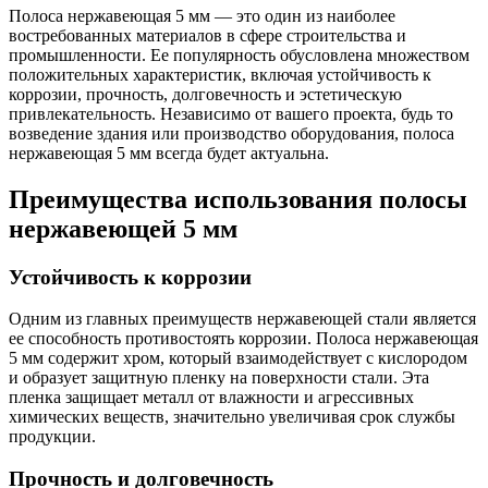
Трубы
Труба
Фланцы
Полоса нержавеющая 5 мм — это один из наиболее
нержавеющие
алюминиевая
стальные
востребованных материалов в сфере строительства и
электросварные
Уголок
Заглушки
промышленности. Ее популярность обусловлена множеством
AISI
алюминиевый
стальные
положительных характеристик, включая устойчивость к
Трубы
Фольга
Тройники
коррозии, прочность, долговечность и эстетическую
нержавеющие
алюминиевая
стальные
привлекательность. Независимо от вашего проекта, будь то
перфорированные
Чушка
Хомуты
возведение здания или производство оборудования, полоса
Трубы
алюминиевая
стальные
нержавеющая 5 мм всегда будет актуальна.
нержавеющие
Швеллер
Крепеж
бесшовные
алюминиевый
шуруп-
Преимущества использования полосы
Шина
шпилька
нержавеющей 5 мм
алюминиевая
Опоры
Шестигранник
стальные
латунный
Компенсато
Устойчивость к коррозии
Квадрат
и
латунный
вибровставк
Одним из главных преимуществ нержавеющей стали является
Круг
Задвижки
ее способность противостоять коррозии. Полоса нержавеющая
латунный
чугунные
5 мм содержит хром, который взаимодействует с кислородом
(пруток)
Группы
и образует защитную пленку на поверхности стали. Эта
Лента
коллекторн
пленка защищает металл от влажности и агрессивных
латунная
Ванны и
химических веществ, значительно увеличивая срок службы
Лист
сопутствую
продукции.
латунный
товары
Труба
Воздухоотв
Прочность и долговечность
латунная
Фитинги