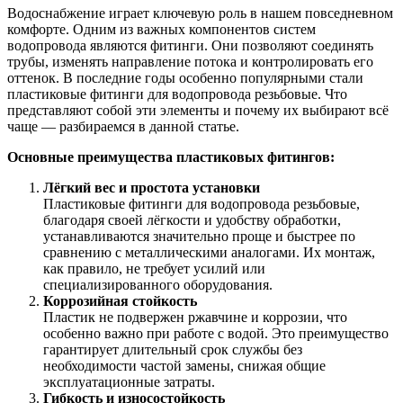
Трубы
Труба
Фланцы
Водоснабжение играет ключевую роль в нашем повседневном
нержавеющие
алюминиевая
стальные
комфорте. Одним из важных компонентов систем
электросварные
Уголок
Заглушки
водопровода являются фитинги. Они позволяют соединять
AISI
алюминиевый
стальные
трубы, изменять направление потока и контролировать его
Трубы
Фольга
Тройники
оттенок. В последние годы особенно популярными стали
нержавеющие
алюминиевая
стальные
пластиковые фитинги для водопровода резьбовые. Что
перфорированные
Чушка
Хомуты
представляют собой эти элементы и почему их выбирают всё
Трубы
алюминиевая
стальные
чаще — разбираемся в данной статье.
нержавеющие
Швеллер
Крепеж
бесшовные
алюминиевый
шуруп-
Основные преимущества пластиковых фитингов:
Шина
шпилька
алюминиевая
Опоры
Лёгкий вес и простота установки
Шестигранник
стальные
Пластиковые фитинги для водопровода резьбовые,
латунный
Компенсато
благодаря своей лёгкости и удобству обработки,
Квадрат
и
устанавливаются значительно проще и быстрее по
латунный
вибровставк
сравнению с металлическими аналогами. Их монтаж,
Круг
Задвижки
как правило, не требует усилий или
латунный
чугунные
специализированного оборудования.
(пруток)
Группы
Коррозийная стойкость
Лента
коллекторн
Пластик не подвержен ржавчине и коррозии, что
латунная
Ванны и
особенно важно при работе с водой. Это преимущество
Лист
сопутствую
гарантирует длительный срок службы без
латунный
товары
необходимости частой замены, снижая общие
Труба
Воздухоотв
эксплуатационные затраты.
латунная
Фитинги
Гибкость и износостойкость