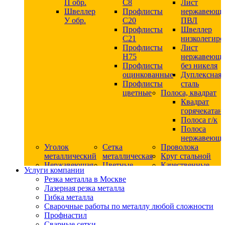
П обр.
С8
Лист
Швеллер
Профлисты
нержавеющ
У обр.
С20
ПВЛ
Профлисты
Швеллер
C21
низколегир
Профлисты
Лист
Н75
нержавеющ
Профлисты
без никеля
оцинкованные
Дуплексная
Профлисты
сталь
цветные
Полоса, квадрат
Квадрат
горячекатан
Полоса г/к
Полоса
нержавеюща
Уголок
Сетка
Проволока
металлический
металлическая
Круг стальной
Нержавеющая
Цветные
Качественные
Услуги компании
сталь
металлы
стали
Резка металла в Москве
Квадрат
Шестигранник
Конструкци
Лазерная резка металла
нержавеющий
дюралевый
сталь
Гибка металла
никельсодержащий
Лист
Круг
Сварочные работы по металлу любой сложности
Круг
дюралевый
горячекатан
Профнастил
нержавеющий
Круг
конструкци
Сварные сетки