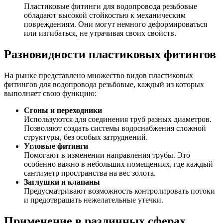
Шина
Фитинги
Пластиковые фитинги для водопровода резьбовые
медная
резьбовые
обладают высокой стойкостью к механическим
Круг
латунные
повреждениям. Они могут немного деформироваться
медный
Фитинги
или изгибаться, не утрачивая своих свойств.
(пруток)
резьбовые
Лента
стальные
Разновидности пластиковых фитингов
медная
Фитинги
Лист
резьбовые
На рынке представлено множество видов пластиковых
медный
чугунные
фитингов для водопровода резьбовые, каждый из которых
Труба
Хомуты
выполняет свою функцию:
медная
стальные
Круг
Труба ВГП
Сгоны и переходники
бронзовый
БУ металл
Используются для соединения труб разных диаметров.
(пруток)
БУ трубы
Позволяют создать системы водоснабжения сложной
Олово,
Хомуты
структуры, без особых затруднений.
cвинец,
стальные
Угловые фитинги
цинк,
Помогают в изменении направления трубы. Это
нихром
особенно важно в небольших помещениях, где каждый
сантиметр пространства на вес золота.
Заглушки и клапаны
Предусматривают возможность контролировать потоки
и предотвращать нежелательные утечки.
Применение в различных сферах