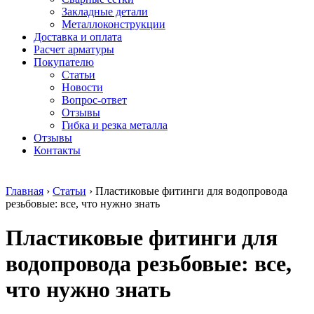
безникелевый
дюралевый
Поковка
Закладные детали
жаропрочный
(пруток)
Шестигранн
Металлоконструкции
Круг
Квадрат
горячекатан
Доставка и оплата
нержавеющий
дюралевый
конструкци
Расчет арматуры
никельсодержащий
Плита
Инструмент
Покупателю
Шестигранник
дюралевая
сталь
Статьи
нержавеющий
Труба
Оцинкованный
Новости
никельсодержащий
дюралевая
прокат
Вопрос-ответ
Шестигранник
Лента
Круг
Отзывы
нержавеющий
алюминиевая
оцинкованн
Гибка и резка металла
безникелевый
Лист
Лист
Отзывы
жаропрочный
алюминиевый
оцинкованн
Контакты
Швеллер
Лист
Полоса
нержавеющий
алюминиевый
оцинкованн
никельсодержащий
рифленый
Труба
Главная
›
Статьи
›
Пластиковые фитинги для водопровода
Трубы
Общестроительный
оцинкованн
резьбовые: все, что нужно знать
нержавеющие
профиль
Инженерные
электросварные
алюминиевый
системы
Пластиковые фитинги для
AISI
Плита
Отводы
прямоугольные
алюминиевая
стальные
Трубы
Профиль
Переходы
водопровода резьбовые: все,
нержавеющие
алюминиевый
стальные
электросварные
(вентиляционный)
Трубы
что нужно знать
AISI
Тавр
полипропил
квадратные
алюминиевый
PP-R