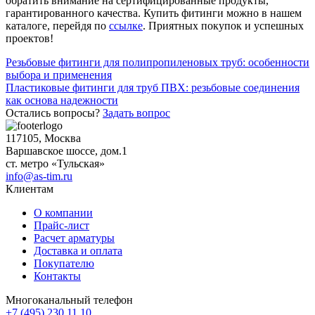
обратить внимание на сертифицированные продукты,
гарантированного качества. Купить фитинги можно в нашем
каталоге, перейдя по
ссылке
. Приятных покупок и успешных
проектов!
Навигация
Резьбовые фитинги для полипропиленовых труб: особенности
выбора и применения
по
Пластиковые фитинги для труб ПВХ: резьбовые соединения
записям
как основа надежности
Остались вопросы?
Задать вопрос
117105, Москва
Варшавское шоссе, дом.1
ст. метро «Тульская»
info@as-tim.ru
Клиентам
О компании
Прайс-лист
Расчет арматуры
Доставка и оплата
Покупателю
Контакты
Многоканальный телефон
+7 (495) 230 11 10