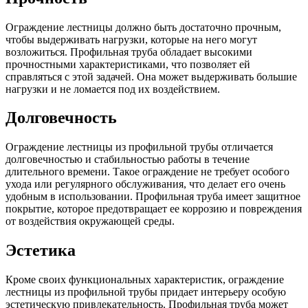
Шина
Фитинги
медная
резьбовые
Ограждение лестницы должно быть достаточно прочным,
Круг
латунные
чтобы выдерживать нагрузки, которые на него могут
медный
Фитинги
возложиться. Профильная труба обладает высокими
(пруток)
резьбовые
прочностными характеристиками, что позволяет ей
Лента
стальные
справляться с этой задачей. Она может выдерживать большие
медная
Фитинги
нагрузки и не ломается под их воздействием.
Лист
резьбовые
медный
чугунные
Долговечность
Труба
Хомуты
медная
стальные
Круг
Труба ВГП
Ограждение лестницы из профильной трубы отличается
бронзовый
БУ металл
долговечностью и стабильностью работы в течение
(пруток)
БУ трубы
длительного времени. Такое ограждение не требует особого
Олово,
Хомуты
ухода или регулярного обслуживания, что делает его очень
cвинец,
стальные
удобным в использовании. Профильная труба имеет защитное
цинк,
покрытие, которое предотвращает ее коррозию и повреждения
нихром
от воздействия окружающей среды.
Эстетика
Кроме своих функциональных характеристик, ограждение
лестницы из профильной трубы придает интерьеру особую
эстетическую привлекательность. Профильная труба может