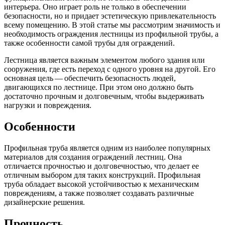
Трубы
Труба
Фланцы
интерьера. Оно играет роль не только в обеспечении
нержавеющие
алюминиевая
стальные
безопасности, но и придает эстетическую привлекательность
электросварные
Уголок
Заглушки
всему помещению. В этой статье мы рассмотрим значимость и
AISI
алюминиевый
стальные
необходимость ограждения лестницы из профильной трубы, а
Трубы
Фольга
Тройники
также особенности самой трубы для ограждений.
нержавеющие
алюминиевая
стальные
перфорированные
Чушка
Хомуты
Лестница является важным элементом любого здания или
Трубы
алюминиевая
стальные
сооружения, где есть переход с одного уровня на другой. Его
нержавеющие
Швеллер
Крепеж
основная цель — обеспечить безопасность людей,
бесшовные
алюминиевый
шуруп-
двигающихся по лестнице. При этом оно должно быть
Шина
шпилька
достаточно прочным и долговечным, чтобы выдерживать
алюминиевая
Опоры
нагрузки и повреждения.
Шестигранник
стальные
латунный
Компенсато
Особенности
Квадрат
и
латунный
вибровставк
Профильная труба является одним из наиболее популярных
Круг
Задвижки
материалов для создания ограждений лестниц. Она
латунный
чугунные
отличается прочностью и долговечностью, что делает ее
(пруток)
Группы
отличным выбором для таких конструкций. Профильная
Лента
коллекторн
труба обладает высокой устойчивостью к механическим
латунная
Ванны и
повреждениям, а также позволяет создавать различные
Лист
сопутствую
дизайнерские решения.
латунный
товары
Труба
Воздухоотв
Прочность
латунная
Фитинги