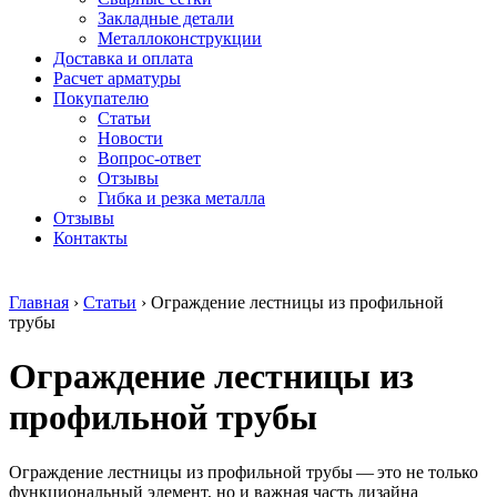
безникелевый
дюралевый
Поковка
Закладные детали
жаропрочный
(пруток)
Шестигранн
Металлоконструкции
Круг
Квадрат
горячекатан
Доставка и оплата
нержавеющий
дюралевый
конструкци
Расчет арматуры
никельсодержащий
Плита
Инструмент
Покупателю
Шестигранник
дюралевая
сталь
Статьи
нержавеющий
Труба
Оцинкованный
Новости
никельсодержащий
дюралевая
прокат
Вопрос-ответ
Шестигранник
Лента
Круг
Отзывы
нержавеющий
алюминиевая
оцинкованн
Гибка и резка металла
безникелевый
Лист
Лист
Отзывы
жаропрочный
алюминиевый
оцинкованн
Контакты
Швеллер
Лист
Полоса
нержавеющий
алюминиевый
оцинкованн
никельсодержащий
рифленый
Труба
Главная
›
Статьи
›
Ограждение лестницы из профильной
Трубы
Общестроительный
оцинкованн
трубы
нержавеющие
профиль
Инженерные
электросварные
алюминиевый
системы
Ограждение лестницы из
AISI
Плита
Отводы
прямоугольные
алюминиевая
стальные
Трубы
Профиль
Переходы
профильной трубы
нержавеющие
алюминиевый
стальные
электросварные
(вентиляционный)
Трубы
AISI
Тавр
полипропил
Ограждение лестницы из профильной трубы — это не только
квадратные
алюминиевый
PP-R
функциональный элемент, но и важная часть дизайна