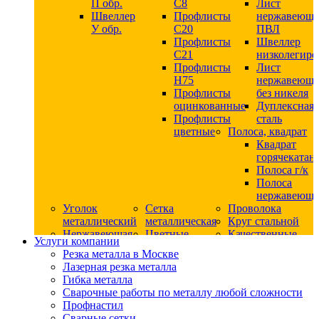
П обр.
С8
Лист
Швеллер
Профлисты
нержавеющ
У обр.
С20
ПВЛ
Профлисты
Швеллер
C21
низколегир
Профлисты
Лист
Н75
нержавеющ
Профлисты
без никеля
оцинкованные
Дуплексная
Профлисты
сталь
цветные
Полоса, квадрат
Квадрат
горячекатан
Полоса г/к
Полоса
нержавеюща
Уголок
Сетка
Проволока
металлический
металлическая
Круг стальной
Нержавеющая
Цветные
Качественные
Услуги компании
сталь
металлы
стали
Резка металла в Москве
Квадрат
Шестигранник
Конструкци
Лазерная резка металла
нержавеющий
дюралевый
сталь
Гибка металла
никельсодержащий
Лист
Круг
Сварочные работы по металлу любой сложности
Круг
дюралевый
горячекатан
Профнастил
нержавеющий
Круг
конструкци
Сварные сетки