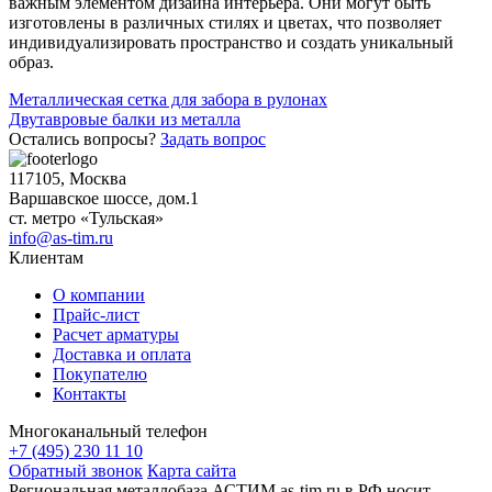
важным элементом дизайна интерьера. Они могут быть
изготовлены в различных стилях и цветах, что позволяет
индивидуализировать пространство и создать уникальный
образ.
Навигация
Металлическая сетка для забора в рулонах
Двутавровые балки из металла
по
Остались вопросы?
Задать вопрос
записям
117105, Москва
Варшавское шоссе, дом.1
ст. метро «Тульская»
info@as-tim.ru
Клиентам
О компании
Прайс-лист
Расчет арматуры
Доставка и оплата
Покупателю
Контакты
Многоканальный телефон
+7 (495) 230 11 10
Обратный звонок
Карта сайта
Региональная металлобаза АСТИМ as-tim.ru в РФ носит