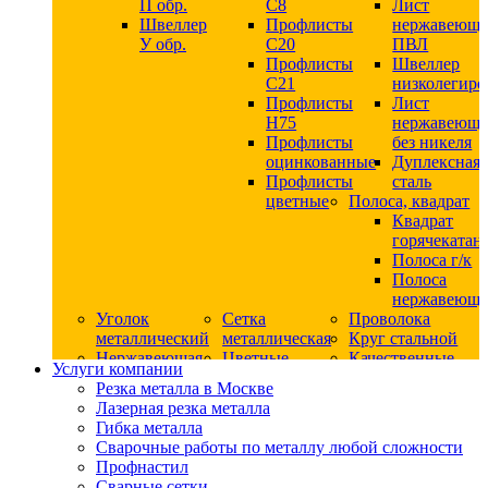
П обр.
С8
Лист
Швеллер
Профлисты
нержавеющ
У обр.
С20
ПВЛ
Профлисты
Швеллер
C21
низколегир
Профлисты
Лист
Н75
нержавеющ
Профлисты
без никеля
оцинкованные
Дуплексная
Профлисты
сталь
цветные
Полоса, квадрат
Квадрат
горячекатан
Полоса г/к
Полоса
нержавеюща
Уголок
Сетка
Проволока
металлический
металлическая
Круг стальной
Нержавеющая
Цветные
Качественные
Услуги компании
сталь
металлы
стали
Резка металла в Москве
Квадрат
Шестигранник
Конструкци
Лазерная резка металла
нержавеющий
дюралевый
сталь
Гибка металла
никельсодержащий
Лист
Круг
Сварочные работы по металлу любой сложности
Круг
дюралевый
горячекатан
Профнастил
нержавеющий
Круг
конструкци
Сварные сетки