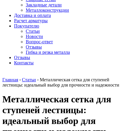
безникелевый
дюралевый
Поковка
Закладные детали
жаропрочный
(пруток)
Шестигранн
Металлоконструкции
Круг
Квадрат
горячекатан
Доставка и оплата
нержавеющий
дюралевый
конструкци
Расчет арматуры
никельсодержащий
Плита
Инструмент
Покупателю
Шестигранник
дюралевая
сталь
Статьи
нержавеющий
Труба
Оцинкованный
Новости
никельсодержащий
дюралевая
прокат
Вопрос-ответ
Шестигранник
Лента
Круг
Отзывы
нержавеющий
алюминиевая
оцинкованн
Гибка и резка металла
безникелевый
Лист
Лист
Отзывы
жаропрочный
алюминиевый
оцинкованн
Контакты
Швеллер
Лист
Полоса
нержавеющий
алюминиевый
оцинкованн
никельсодержащий
рифленый
Труба
Главная
›
Статьи
›
Металлическая сетка для ступеней
Трубы
Общестроительный
оцинкованн
лестницы: идеальный выбор для прочности и надежности
нержавеющие
профиль
Инженерные
электросварные
алюминиевый
системы
Металлическая сетка для
AISI
Плита
Отводы
прямоугольные
алюминиевая
стальные
Трубы
Профиль
Переходы
ступеней лестницы:
нержавеющие
алюминиевый
стальные
электросварные
(вентиляционный)
Трубы
идеальный выбор для
AISI
Тавр
полипропил
квадратные
алюминиевый
PP-R