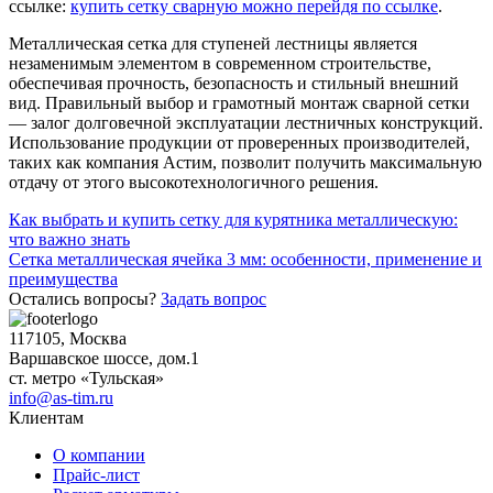
ссылке:
купить сетку сварную можно перейдя по ссылке
.
Металлическая сетка для ступеней лестницы является
незаменимым элементом в современном строительстве,
обеспечивая прочность, безопасность и стильный внешний
вид. Правильный выбор и грамотный монтаж сварной сетки
— залог долговечной эксплуатации лестничных конструкций.
Использование продукции от проверенных производителей,
таких как компания Астим, позволит получить максимальную
отдачу от этого высокотехнологичного решения.
Навигация
Как выбрать и купить сетку для курятника металлическую:
что важно знать
по
Сетка металлическая ячейка 3 мм: особенности, применение и
записям
преимущества
Остались вопросы?
Задать вопрос
117105, Москва
Варшавское шоссе, дом.1
ст. метро «Тульская»
info@as-tim.ru
Клиентам
О компании
Прайс-лист