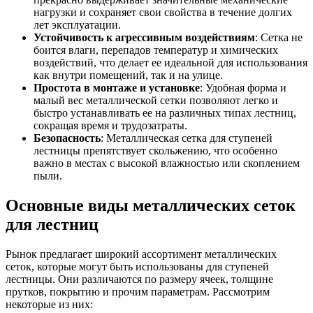
Шина
Фитинги
нагрузки и сохраняет свои свойства в течение долгих
медная
резьбовые
лет эксплуатации.
Круг
латунные
Устойчивость к агрессивным воздействиям
: Сетка не
медный
Фитинги
боится влаги, перепадов температур и химических
(пруток)
резьбовые
воздействий, что делает ее идеальной для использования
Лента
стальные
как внутри помещений, так и на улице.
медная
Фитинги
Простота в монтаже и установке
: Удобная форма и
Лист
резьбовые
малый вес металлической сетки позволяют легко и
медный
чугунные
быстро устанавливать ее на различных типах лестниц,
Труба
Хомуты
сокращая время и трудозатраты.
медная
стальные
Безопасность
: Металлическая сетка для ступеней
Круг
Труба ВГП
лестницы препятствует скольжению, что особенно
бронзовый
БУ металл
важно в местах с высокой влажностью или скоплением
(пруток)
БУ трубы
пыли.
Олово,
Хомуты
cвинец,
стальные
Основные виды металлических сеток
цинк,
для лестниц
нихром
Рынок предлагает широкий ассортимент металлических
сеток, которые могут быть использованы для ступеней
лестницы. Они различаются по размеру ячеек, толщине
прутков, покрытию и прочим параметрам. Рассмотрим
некоторые из них: