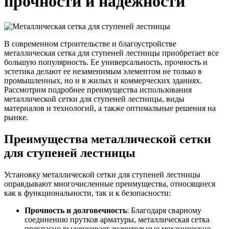
прочности и надежности
Трубы
Труба
Фланцы
нержавеющие
алюминиевая
стальные
электросварные
Уголок
Заглушки
AISI
алюминиевый
стальные
Трубы
Фольга
Тройники
В современном строительстве и благоустройстве
нержавеющие
алюминиевая
стальные
металлическая сетка для ступеней лестницы приобретает все
перфорированные
Чушка
Хомуты
большую популярность. Ее универсальность, прочность и
Трубы
алюминиевая
стальные
эстетика делают ее незаменимым элементом не только в
нержавеющие
Швеллер
Крепеж
промышленных, но и в жилых и коммерческих зданиях.
бесшовные
алюминиевый
шуруп-
Рассмотрим подробнее преимущества использования
Шина
шпилька
металлической сетки для ступеней лестницы, виды
алюминиевая
Опоры
материалов и технологий, а также оптимальные решения на
Шестигранник
стальные
рынке.
латунный
Компенсато
Квадрат
и
Преимущества металлической сетки
латунный
вибровставк
для ступеней лестницы
Круг
Задвижки
латунный
чугунные
(пруток)
Группы
Установку металлической сетки для ступеней лестницы
Лента
коллекторн
оправдывают многочисленные преимущества, относящиеся
латунная
Ванны и
как к функциональности, так и к безопасности:
Лист
сопутствую
латунный
товары
Прочность и долговечность
: Благодаря сварному
Труба
Воздухоотв
соединению прутков арматуры, металлическая сетка
латунная
Фитинги
прекрасно выдерживает значительные механические