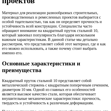
проектов
Трубы
Труба
Фланцы
нержавеющие
алюминиевая
стальные
электросварные
Уголок
Заглушки
Материал для реализации разнообразных строительных,
AISI
алюминиевый
стальные
производственных и ремесленных проектов выбирается с
Трубы
Фольга
Тройники
особой тщательностью, так как он определяет прочность и
нержавеющие
алюминиевая
стальные
устойчивость всей конструкции. Специалисты часто
перфорированные
Чушка
Хомуты
обращают внимание на квадратный пруток стальной 10,
Трубы
алюминиевая
стальные
который завоевал популярность благодаря нескольким
нержавеющие
Швеллер
Крепеж
важным характеристикам. В данной статье мы детально
бесшовные
алюминиевый
шуруп-
рассмотрим, что представляет собой этот материал, где и как
Шина
шпилька
его можно использовать, а также почему стоит выбрать
алюминиевая
Опоры
именно его.
Шестигранник
стальные
латунный
Компенсато
Основные характеристики и
Квадрат
и
преимущества
латунный
вибровставк
Круг
Задвижки
латунный
чугунные
Квадратный пруток стальной 10 представляет собой
(пруток)
Группы
металлический стержень с квадратным поперечным сечением,
Лента
коллекторн
диаметром 10 мм. Одной из главных его особенностей
латунная
Ванны и
является высокое качество стали, которая обеспечивает
Лист
сопутствую
внушительные механические характеристики: прочность,
латунный
товары
твердость и устойчивость к различным деформациям.
Труба
Воздухоотв
латунная
Фитинги