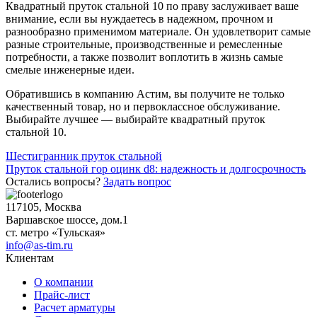
Квадратный пруток стальной 10 по праву заслуживает ваше
внимание, если вы нуждаетесь в надежном, прочном и
разнообразно применимом материале. Он удовлетворит самые
разные строительные, производственные и ремесленные
потребности, а также позволит воплотить в жизнь самые
смелые инженерные идеи.
Обратившись в компанию Астим, вы получите не только
качественный товар, но и первоклассное обслуживание.
Выбирайте лучшее — выбирайте квадратный пруток
стальной 10.
Навигация
Шестигранник пруток стальной
Пруток стальной гор оцинк d8: надежность и долгосрочность
по
Остались вопросы?
Задать вопрос
записям
117105, Москва
Варшавское шоссе, дом.1
ст. метро «Тульская»
info@as-tim.ru
Клиентам
О компании
Прайс-лист
Расчет арматуры