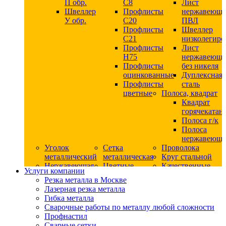
П обр.
С8
Лист
Швеллер
Профлисты
нержавеющ
У обр.
С20
ПВЛ
Профлисты
Швеллер
C21
низколегир
Профлисты
Лист
Н75
нержавеющ
Профлисты
без никеля
оцинкованные
Дуплексная
Профлисты
сталь
цветные
Полоса, квадрат
Квадрат
горячекатан
Полоса г/к
Полоса
нержавеюща
Уголок
Сетка
Проволока
металлический
металлическая
Круг стальной
Нержавеющая
Цветные
Качественные
Услуги компании
сталь
металлы
стали
Резка металла в Москве
Квадрат
Шестигранник
Конструкци
Лазерная резка металла
нержавеющий
дюралевый
сталь
Гибка металла
никельсодержащий
Лист
Круг
Сварочные работы по металлу любой сложности
Круг
дюралевый
горячекатан
Профнастил
нержавеющий
Круг
конструкци
Сварные сетки