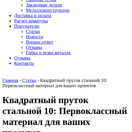
безникелевый
дюралевый
Поковка
Закладные детали
жаропрочный
(пруток)
Шестигранн
Металлоконструкции
Круг
Квадрат
горячекатан
Доставка и оплата
нержавеющий
дюралевый
конструкци
Расчет арматуры
никельсодержащий
Плита
Инструмент
Покупателю
Шестигранник
дюралевая
сталь
Статьи
нержавеющий
Труба
Оцинкованный
Новости
никельсодержащий
дюралевая
прокат
Вопрос-ответ
Шестигранник
Лента
Круг
Отзывы
нержавеющий
алюминиевая
оцинкованн
Гибка и резка металла
безникелевый
Лист
Лист
Отзывы
жаропрочный
алюминиевый
оцинкованн
Контакты
Швеллер
Лист
Полоса
нержавеющий
алюминиевый
оцинкованн
никельсодержащий
рифленый
Труба
Главная
›
Статьи
›
Квадратный пруток стальной 10:
Трубы
Общестроительный
оцинкованн
Первоклассный материал для ваших проектов
нержавеющие
профиль
Инженерные
электросварные
алюминиевый
системы
Квадратный пруток
AISI
Плита
Отводы
прямоугольные
алюминиевая
стальные
Трубы
Профиль
Переходы
стальной 10: Первоклассный
нержавеющие
алюминиевый
стальные
электросварные
(вентиляционный)
Трубы
материал для ваших
AISI
Тавр
полипропил
квадратные
алюминиевый
PP-R