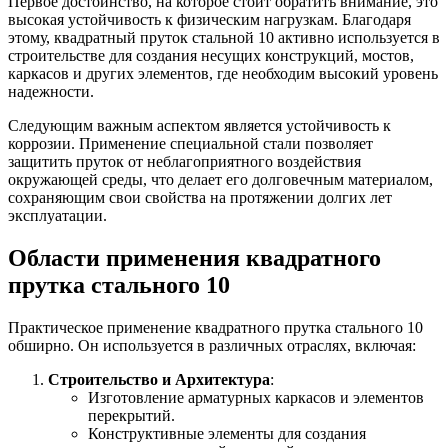
Первое достоинство, на которое стоит обратить внимание, это
Шина
Фитинги
высокая устойчивость к физическим нагрузкам. Благодаря
медная
резьбовые
этому, квадратный пруток стальной 10 активно используется в
Круг
латунные
строительстве для создания несущих конструкций, мостов,
медный
Фитинги
каркасов и других элементов, где необходим высокий уровень
(пруток)
резьбовые
надежности.
Лента
стальные
медная
Фитинги
Следующим важным аспектом является устойчивость к
Лист
резьбовые
коррозии. Применение специальной стали позволяет
медный
чугунные
защитить пруток от неблагоприятного воздействия
Труба
Хомуты
окружающей среды, что делает его долговечным материалом,
медная
стальные
сохраняющим свои свойства на протяжении долгих лет
Круг
Труба ВГП
эксплуатации.
бронзовый
БУ металл
(пруток)
БУ трубы
Области применения квадратного
Олово,
Хомуты
прутка стального 10
cвинец,
стальные
цинк,
нихром
Практическое применение квадратного прутка стального 10
обширно. Он используется в различных отраслях, включая:
Строительство и Архитектура
:
Изготовление арматурных каркасов и элементов
перекрытий.
Конструктивные элементы для создания