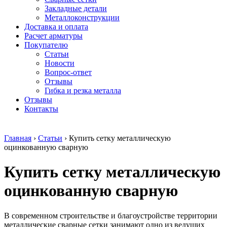
безникелевый
дюралевый
Поковка
Закладные детали
жаропрочный
(пруток)
Шестигранн
Металлоконструкции
Круг
Квадрат
горячекатан
Доставка и оплата
нержавеющий
дюралевый
конструкци
Расчет арматуры
никельсодержащий
Плита
Инструмент
Покупателю
Шестигранник
дюралевая
сталь
Статьи
нержавеющий
Труба
Оцинкованный
Новости
никельсодержащий
дюралевая
прокат
Вопрос-ответ
Шестигранник
Лента
Круг
Отзывы
нержавеющий
алюминиевая
оцинкованн
Гибка и резка металла
безникелевый
Лист
Лист
Отзывы
жаропрочный
алюминиевый
оцинкованн
Контакты
Швеллер
Лист
Полоса
нержавеющий
алюминиевый
оцинкованн
никельсодержащий
рифленый
Труба
Главная
›
Статьи
›
Купить сетку металлическую
Трубы
Общестроительный
оцинкованн
оцинкованную сварную
нержавеющие
профиль
Инженерные
электросварные
алюминиевый
системы
Купить сетку металлическую
AISI
Плита
Отводы
прямоугольные
алюминиевая
стальные
Трубы
Профиль
Переходы
оцинкованную сварную
нержавеющие
алюминиевый
стальные
электросварные
(вентиляционный)
Трубы
AISI
Тавр
полипропил
В современном строительстве и благоустройстве территории
квадратные
алюминиевый
PP-R
металлические сварные сетки занимают одно из ведущих