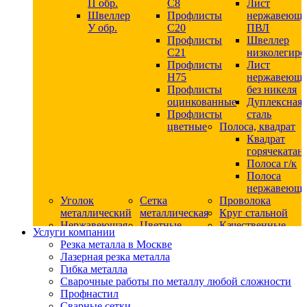
П обр.
С8
Лист
Швеллер
Профлисты
нержавеющ
У обр.
С20
ПВЛ
Профлисты
Швеллер
C21
низколегир
Профлисты
Лист
Н75
нержавеющ
Профлисты
без никеля
оцинкованные
Дуплексная
Профлисты
сталь
цветные
Полоса, квадрат
Квадрат
горячекатан
Полоса г/к
Полоса
нержавеюща
Уголок
Сетка
Проволока
металлический
металлическая
Круг стальной
Нержавеющая
Цветные
Качественные
Услуги компании
сталь
металлы
стали
Резка металла в Москве
Квадрат
Шестигранник
Конструкци
Лазерная резка металла
нержавеющий
дюралевый
сталь
Гибка металла
никельсодержащий
Лист
Круг
Сварочные работы по металлу любой сложности
Круг
дюралевый
горячекатан
Профнастил
нержавеющий
Круг
конструкци
Сварные сетки