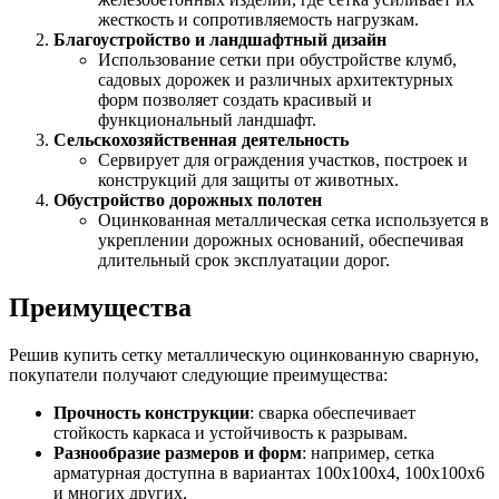
Шина
Фитинги
жесткость и сопротивляемость нагрузкам.
медная
резьбовые
Благоустройство и ландшафтный дизайн
Круг
латунные
Использование сетки при обустройстве клумб,
медный
Фитинги
садовых дорожек и различных архитектурных
(пруток)
резьбовые
форм позволяет создать красивый и
Лента
стальные
функциональный ландшафт.
медная
Фитинги
Сельскохозяйственная деятельность
Лист
резьбовые
Сервирует для ограждения участков, построек и
медный
чугунные
конструкций для защиты от животных.
Труба
Хомуты
Обустройство дорожных полотен
медная
стальные
Оцинкованная металлическая сетка используется в
Круг
Труба ВГП
укреплении дорожных оснований, обеспечивая
бронзовый
БУ металл
длительный срок эксплуатации дорог.
(пруток)
БУ трубы
Олово,
Хомуты
Преимущества
cвинец,
стальные
цинк,
нихром
Решив купить сетку металлическую оцинкованную сварную,
покупатели получают следующие преимущества:
Прочность конструкции
: сварка обеспечивает
стойкость каркаса и устойчивость к разрывам.
Разнообразие размеров и форм
: например, сетка
арматурная доступна в вариантах 100х100х4, 100х100х6
и многих других.