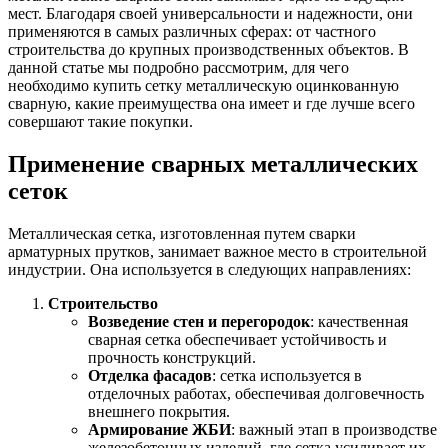
Трубы
Труба
Фланцы
мест. Благодаря своей универсальности и надежности, они
нержавеющие
алюминиевая
стальные
применяются в самых различных сферах: от частного
электросварные
Уголок
Заглушки
строительства до крупных производственных объектов. В
AISI
алюминиевый
стальные
данной статье мы подробно рассмотрим, для чего
Трубы
Фольга
Тройники
необходимо купить сетку металлическую оцинкованную
нержавеющие
алюминиевая
стальные
сварную, какие преимущества она имеет и где лучше всего
перфорированные
Чушка
Хомуты
совершают такие покупки.
Трубы
алюминиевая
стальные
нержавеющие
Швеллер
Крепеж
Применение сварных металлических
бесшовные
алюминиевый
шуруп-
сеток
Шина
шпилька
алюминиевая
Опоры
Шестигранник
стальные
Металлическая сетка, изготовленная путем сварки
латунный
Компенсато
арматурных прутков, занимает важное место в строительной
Квадрат
и
индустрии. Она используется в следующих направлениях:
латунный
вибровставк
Круг
Задвижки
Строительство
латунный
чугунные
Возведение стен и перегородок
: качественная
(пруток)
Группы
сварная сетка обеспечивает устойчивость и
Лента
коллекторн
прочность конструкций.
латунная
Ванны и
Отделка фасадов
: сетка используется в
Лист
сопутствую
отделочных работах, обеспечивая долговечность
латунный
товары
внешнего покрытия.
Труба
Воздухоотв
Армирование ЖБИ
: важный этап в производстве
латунная
Фитинги
железобетонных изделий, где сетка усиливает их