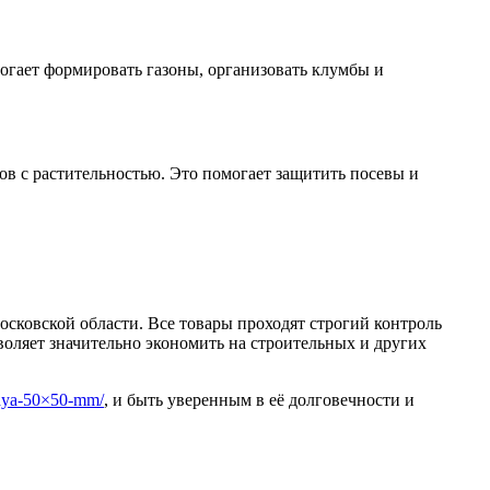
Хомуты стальные
могает формировать газоны, организовать клумбы и
ков с растительностью. Это помогает защитить посевы и
осковской области. Все товары проходят строгий контроль
оляет значительно экономить на строительных и других
rnaya-50×50-mm/
, и быть уверенным в её долговечности и