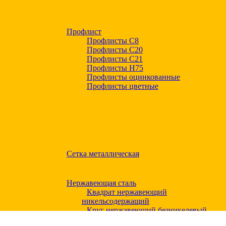
Профлист
Профлисты С8
Профлисты С20
Профлисты C21
Профлисты Н75
Профлисты оцинкованные
Профлисты цветные
Сетка металлическая
Нержавеющая сталь
Квадрат нержавеющий
никельсодержащий
Круг нержавеющий безникелевый
жаропрочный