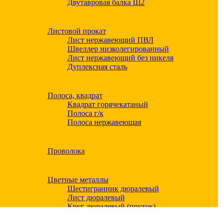
Двутавровая балка Ш2
Листовой прокат
Лист нержавеющий ПВЛ
Швеллер низколегированный
Лист нержавеющий без никеля
Дуплексная сталь
Полоса, квадрат
Квадрат горячекатаный
Полоса г/к
Полоса нержавеющая
Проволока
Цветные металлы
Шестигранник дюралевый
Лист дюралевый
Круг дюралевый (пруток)
Квадрат дюралевый