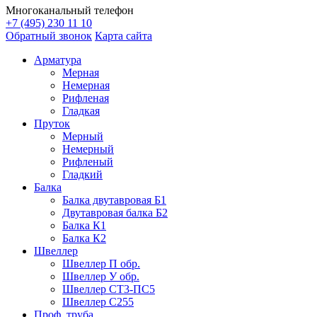
Многоканальный телефон
+7 (495) 230 11 10
Обратный звонок
Карта сайта
Арматура
Мерная
Немерная
Рифленая
Гладкая
Пруток
Мерный
Немерный
Рифленый
Гладкий
Балка
Балка двутавровая Б1
Двутавровая балка Б2
Балка К1
Балка К2
Швеллер
Швеллер П обр.
Швеллер У обр.
Швеллер СТ3-ПС5
Швеллер С255
Проф. труба