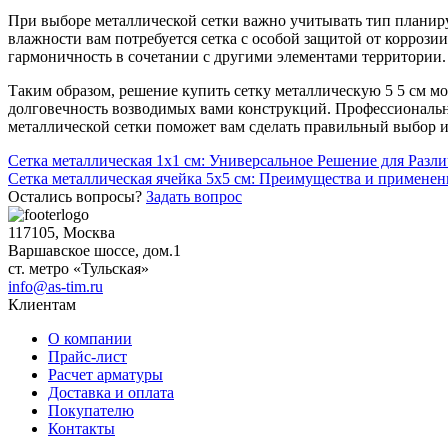
При выборе металлической сетки важно учитывать тип планир
влажности вам потребуется сетка с особой защитой от коррози
гармоничность в сочетании с другими элементами территории.
Таким образом, решение купить сетку металлическую 5 5 см мо
долговечность возводимых вами конструкций. Профессиональны
металлической сетки поможет вам сделать правильный выбор и 
Навигация
Сетка металлическая 1х1 см: Универсальное Решение для Разл
Сетка металлическая ячейка 5х5 см: Преимущества и применен
по
Остались вопросы?
Задать вопрос
записям
117105, Москва
Варшавское шоссе, дом.1
ст. метро «Тульская»
info@as-tim.ru
Клиентам
О компании
Прайс-лист
Расчет арматуры
Доставка и оплата
Покупателю
Контакты