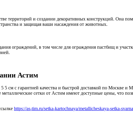
БУ металл
йстве территорий и создании декоративных конструкций. Она по
БУ трубы
остранства и защищая ваши насаждения от животных.
здания ограждений, в том числе для ограждения пастбищ и участ
рией.
пании Астим
 5 см с гарантией качества и быстрой доставкой по Москве и М
 металлические сетки от Астим имеют доступные цены, что позв
 ссылке
https://as-tim.ru/setka-kartochnaya/metallicheskaya-setka-sva