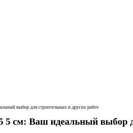
Круг нержавеющий никельсодержащий
Шестигранник нержавеющий
никельсодержащий
Шестигранник нержавеющий
безникелевый жаропрочный
Швеллер нержавеющий
никельсодержащий
Трубы нержавеющие электросварные
AISI прямоугольные
Трубы нержавеющие электросварные
AISI квадратные
Трубы нержавеющие электросварные
AISI
Трубы нержавеющие перфорированные
Трубы нержавеющие бесшовные
еальный выбор для строительных и других работ
5 5 см: Ваш идеальный выбор 