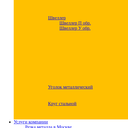
Швеллер
Швеллер П обр.
Швеллер У обр.
Уголок металлический
Круг стальной
Услуги компании
Резка металла в Москве