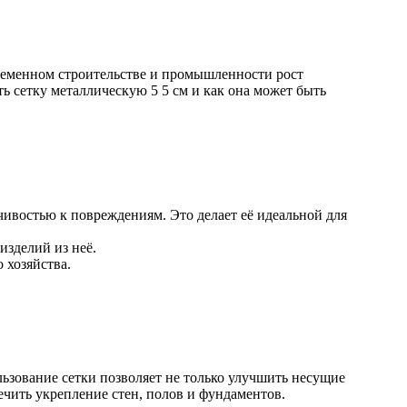
Лента медная
Лист медный
Труба медная
Круг бронзовый (пруток)
Олово, cвинец, цинк, нихром
овременном строительстве и промышленности рост
ь сетку металлическую 5 5 см и как она может быть
Инженерные системы
Отводы стальные
Переходы стальные
Трубы полипропиленовые PP-R
Фланцы стальные
Заглушки стальные
чивостью к повреждениям. Это делает её идеальной для
Тройники стальные
Хомуты стальные
изделий из неё.
Крепеж шуруп-шпилька
 хозяйства.
Опоры стальные
Компенсаторы и вибровставки
Задвижки чугунные
Группы коллекторные
Ванны и сопутствующие товары
Воздухоотводчики
ьзование сетки позволяет не только улучшить несущие
ечить укрепление стен, полов и фундаментов.
Труба ВГП