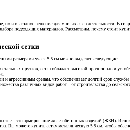
чное, но и выгодное решение для многих сфер деятельности. В с
выбора подходящих материалов. Рассмотрим, почему стоит купит
Оцинкованный прокат
Круг оцинкованный
еской сетки
нный
Лист оцинкованный
Полоса оцинкованная
тными размерами ячеек 5 5 см можно выделить следующие:
Труба оцинкованная
 стальных прутков, сетка обладает высокой прочностью и устой
к.
ии и агрессивным средам, что обеспечивает долгий срок службы 
ножества различных видов работ – от строительства до сельского
ьстве – это армирование железобетонных изделий (ЖБИ). Испол
тва. Вы можете купить сетку металлическую 5 5 см, чтобы обесп
Хомуты стальные