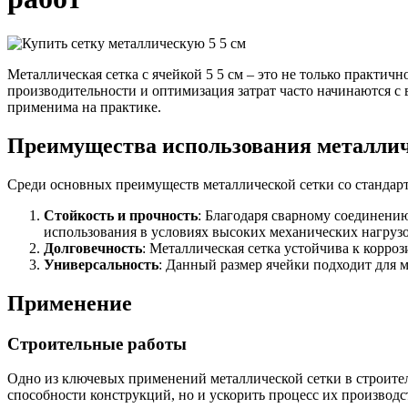
Металлическая сетка с ячейкой 5 5 см – это не только практи
производительности и оптимизация затрат часто начинаются с 
применима на практике.
Качественные стали
Конструкционная сталь
Преимущества использования металлич
Круг горячекатаный конструкцио
Поковка
Среди основных преимуществ металлической сетки со стандар
Шестигранник горячекатаный
конструкционный
Стойкость и прочность
: Благодаря сварному соединению
Инструментальная сталь
использования в условиях высоких механических нагрузо
Долговечность
: Металлическая сетка устойчива к корроз
Универсальность
: Данный размер ячейки подходит для м
Применение
Строительные работы
Одно из ключевых применений металлической сетки в строител
способности конструкций, но и ускорить процесс их производс
Фитинги