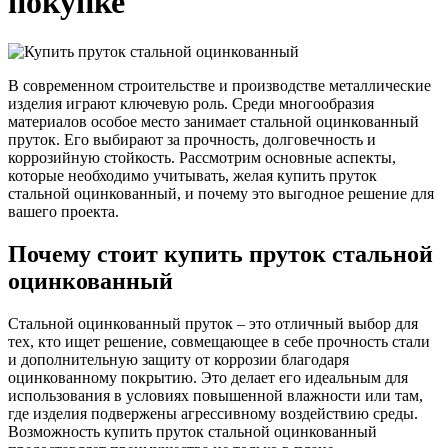
покупке
Трубы
Труба
Фланцы
нержавеющие
алюминиевая
стальные
электросварные
Уголок
Заглушки
AISI
алюминиевый
стальные
Трубы
Фольга
Тройники
В современном строительстве и производстве металлические
нержавеющие
алюминиевая
стальные
изделия играют ключевую роль. Среди многообразия
перфорированные
Чушка
Хомуты
материалов особое место занимает стальной оцинкованный
Трубы
алюминиевая
стальные
пруток. Его выбирают за прочность, долговечность и
нержавеющие
Швеллер
Крепеж
коррозийную стойкость. Рассмотрим основные аспекты,
бесшовные
алюминиевый
шуруп-
которые необходимо учитывать, желая купить пруток
Шина
шпилька
стальной оцинкованный, и почему это выгодное решение для
алюминиевая
Опоры
вашего проекта.
Шестигранник
стальные
латунный
Компенсато
Почему стоит купить пруток стальной
Квадрат
и
оцинкованный
латунный
вибровставк
Круг
Задвижки
латунный
чугунные
Стальной оцинкованный пруток – это отличный выбор для
(пруток)
Группы
тех, кто ищет решение, совмещающее в себе прочность стали
Лента
коллекторн
и дополнительную защиту от коррозии благодаря
латунная
Ванны и
оцинкованному покрытию. Это делает его идеальным для
Лист
сопутствую
использования в условиях повышенной влажности или там,
латунный
товары
где изделия подвержены агрессивному воздействию среды.
Труба
Воздухоотв
Возможность купить пруток стальной оцинкованный
латунная
Фитинги