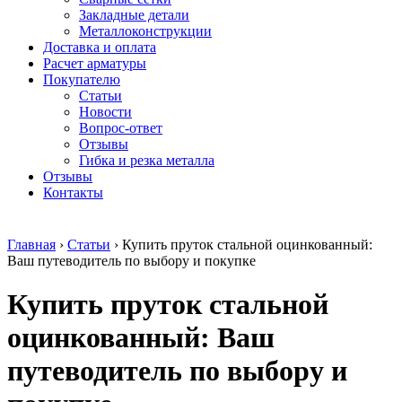
безникелевый
дюралевый
Поковка
Закладные детали
жаропрочный
(пруток)
Шестигранн
Металлоконструкции
Круг
Квадрат
горячекатан
Доставка и оплата
нержавеющий
дюралевый
конструкци
Расчет арматуры
никельсодержащий
Плита
Инструмент
Покупателю
Шестигранник
дюралевая
сталь
Статьи
нержавеющий
Труба
Оцинкованный
Новости
никельсодержащий
дюралевая
прокат
Вопрос-ответ
Шестигранник
Лента
Круг
Отзывы
нержавеющий
алюминиевая
оцинкованн
Гибка и резка металла
безникелевый
Лист
Лист
Отзывы
жаропрочный
алюминиевый
оцинкованн
Контакты
Швеллер
Лист
Полоса
нержавеющий
алюминиевый
оцинкованн
никельсодержащий
рифленый
Труба
Главная
›
Статьи
›
Купить пруток стальной оцинкованный:
Трубы
Общестроительный
оцинкованн
Ваш путеводитель по выбору и покупке
нержавеющие
профиль
Инженерные
электросварные
алюминиевый
системы
Купить пруток стальной
AISI
Плита
Отводы
прямоугольные
алюминиевая
стальные
Трубы
Профиль
Переходы
оцинкованный: Ваш
нержавеющие
алюминиевый
стальные
электросварные
(вентиляционный)
Трубы
путеводитель по выбору и
AISI
Тавр
полипропил
квадратные
алюминиевый
PP-R