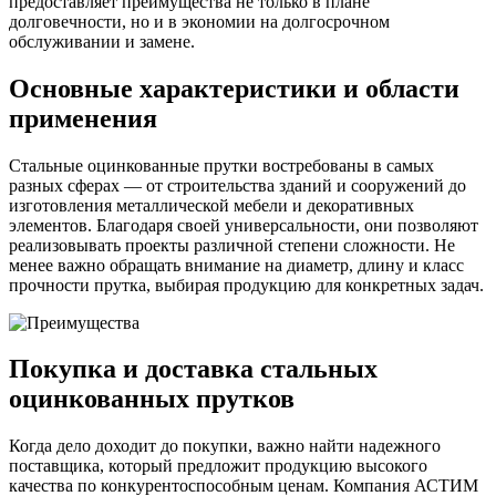
предоставляет преимущества не только в плане
Шина
Фитинги
долговечности, но и в экономии на долгосрочном
медная
резьбовые
обслуживании и замене.
Круг
латунные
медный
Фитинги
Основные характеристики и области
(пруток)
резьбовые
Лента
стальные
применения
медная
Фитинги
Лист
резьбовые
Стальные оцинкованные прутки востребованы в самых
медный
чугунные
разных сферах — от строительства зданий и сооружений до
Труба
Хомуты
изготовления металлической мебели и декоративных
медная
стальные
элементов. Благодаря своей универсальности, они позволяют
Круг
Труба ВГП
реализовывать проекты различной степени сложности. Не
бронзовый
БУ металл
менее важно обращать внимание на диаметр, длину и класс
(пруток)
БУ трубы
прочности прутка, выбирая продукцию для конкретных задач.
Олово,
Хомуты
cвинец,
стальные
цинк,
нихром
Покупка и доставка стальных
оцинкованных прутков
Когда дело доходит до покупки, важно найти надежного
поставщика, который предложит продукцию высокого
качества по конкурентоспособным ценам. Компания АСТИМ