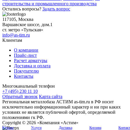
записям
строительства и промышленного производства
Остались вопросы?
Задать вопрос
117105, Москва
Варшавское шоссе, дом.1
ст. метро «Тульская»
info@as-tim.ru
Клиентам
О компании
Прайс-лист
Расчет арматуры
Доставка и оплата
Покупателю
Контакты
Многоканальный телефон
+7 (495) 230 11 10
Обратный звонок
Карта сайта
Региональная металлобаза АСТИМ as-tim.ru в РФ носит
исключительно информационный характер и ни при каких
условиях не является публичной офертой, определяемой
положениями гк РФ.
Copyright © 2026 «Компания «Астим»
Каталог
Услуги
Доставка
Корзина
Контак