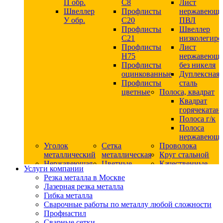
П обр.
С8
Лист
Швеллер
Профлисты
нержавеющ
У обр.
С20
ПВЛ
Профлисты
Швеллер
C21
низколегир
Профлисты
Лист
Н75
нержавеющ
Профлисты
без никеля
оцинкованные
Дуплексная
Профлисты
сталь
цветные
Полоса, квадрат
Квадрат
горячекатан
Полоса г/к
Полоса
нержавеюща
Уголок
Сетка
Проволока
металлический
металлическая
Круг стальной
Нержавеющая
Цветные
Качественные
Услуги компании
сталь
металлы
стали
Резка металла в Москве
Квадрат
Шестигранник
Конструкци
Лазерная резка металла
нержавеющий
дюралевый
сталь
Гибка металла
никельсодержащий
Лист
Круг
Сварочные работы по металлу любой сложности
Круг
дюралевый
горячекатан
Профнастил
нержавеющий
Круг
конструкци
Сварные сетки