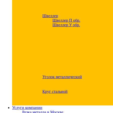
Швеллер
Швеллер П обр.
Швеллер У обр.
Уголок металлический
Круг стальной
Услуги компании
Резка металла в Москве