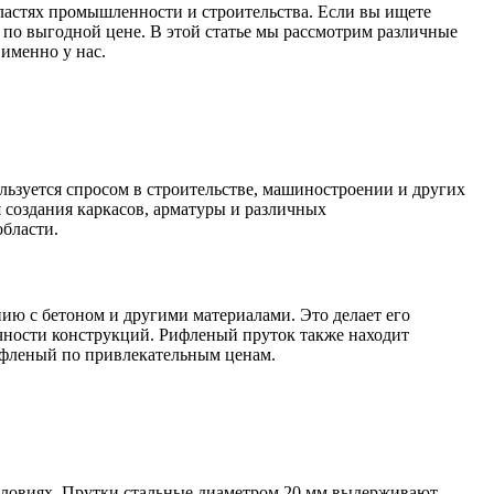
Лента медная
ластях промышленности и строительства. Если вы ищете
Лист медный
 по выгодной цене. В этой статье мы рассмотрим различные
Труба медная
именно у нас.
Круг бронзовый (пруток)
Олово, cвинец, цинк, нихром
Инженерные системы
Отводы стальные
ьзуется спросом в строительстве, машиностроении и других
Переходы стальные
 создания каркасов, арматуры и различных
Трубы полипропиленовые PP-R
бласти.
Фланцы стальные
Заглушки стальные
Тройники стальные
Хомуты стальные
Крепеж шуруп-шпилька
ию с бетоном и другими материалами. Это делает его
Опоры стальные
чности конструкций. Рифленый пруток также находит
Компенсаторы и вибровставки
ифленый по привлекательным ценам.
Задвижки чугунные
Группы коллекторные
Ванны и сопутствующие товары
Воздухоотводчики
Труба ВГП
 условиях. Прутки стальные диаметром 20 мм выдерживают