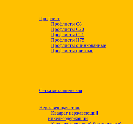
Профлист
Профлисты С8
Профлисты С20
Профлисты C21
Профлисты Н75
Профлисты оцинкованные
Профлисты цветные
Сетка металлическая
Нержавеющая сталь
Квадрат нержавеющий
никельсодержащий
Круг нержавеющий безникелевый
жаропрочный