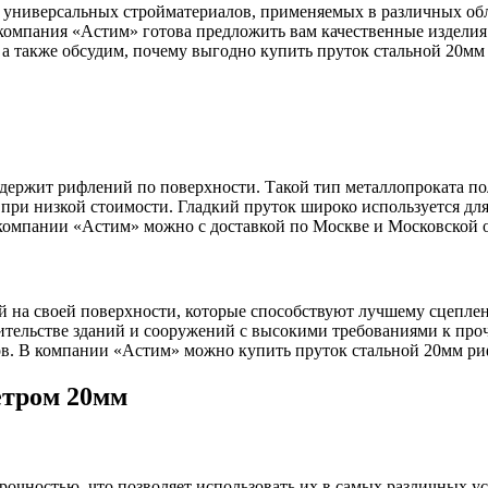
 универсальных стройматериалов, применяемых в различных об
компания «Астим» готова предложить вам качественные изделия
а также обсудим, почему выгодно купить пруток стальной 20мм 
Оцинкованный прокат
Круг оцинкованный
ержит рифлений по поверхности. Такой тип металлопроката пол
нный
Лист оцинкованный
при низкой стоимости. Гладкий пруток широко используется для
Полоса оцинкованная
 компании «Астим» можно с доставкой по Москве и Московской о
Труба оцинкованная
 на своей поверхности, которые способствуют лучшему сцеплен
ительстве зданий и сооружений с высокими требованиями к про
ов. В компании «Астим» можно купить пруток стальной 20мм р
етром 20мм
Хомуты стальные
 прочностью, что позволяет использовать их в самых различных