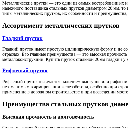
Металлические прутки — это одни из самых востребованных и
надежного поставщика стальных прутков диаметром 20 мм, то 
типы металлических прутков, их особенности и преимущества, 
Ассортимент металлических прутков
Гладкий пруток
Качественные стали
Конструкционная сталь
Гладкий пруток имеет простую цилиндрическую форму и не сод
Круг горячекатаный конструкцио
отраслях. Его главные преимущества — это высокая прочность 
Поковка
металлоконструкций. Купить пруток стальной 20мм гладкий у
Шестигранник горячекатаный
конструкционный
Инструментальная сталь
Рифленый пруток
Рифленый пруток отличается наличием выступов или рифлений
незаменимым в армировании железобетона, особенно при стро
применение в дорожном строительстве и при возведении мост
Преимущества стальных прутков диам
Высокая прочность и долговечность
Фитинги
Сталь, из которой изготавливаются прутки, обладает высокой