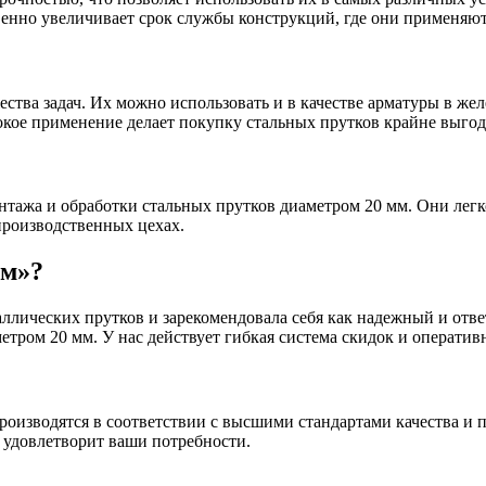
венно увеличивает срок службы конструкций, где они применяют
БУ металл
БУ трубы
тва задач. Их можно использовать и в качестве арматуры в жел
кое применение делает покупку стальных прутков крайне выго
ажа и обработки стальных прутков диаметром 20 мм. Они легко 
производственных цехах.
им»?
ллических прутков и зарекомендовала себя как надежный и от
тром 20 мм. У нас действует гибкая система скидок и оператив
роизводятся в соответствии с высшими стандартами качества и п
 удовлетворит ваши потребности.