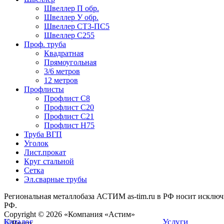
Швеллер П обр.
Швеллер У обр.
Швеллер СТ3-ПС5
Швеллер С255
Проф. труба
Квадратная
Прямоугольная
3/6 метров
12 метров
Профлисты
Профлист С8
Профлист С20
Профлист С21
Профлист Н75
Труба ВГП
Уголок
Лист.прокат
Круг стальной
Сетка
Эл.сварные трубы
Региональная металлобаза АСТИМ as-tim.ru в РФ носит исклю
РФ.
Copyright © 2026 «Компания «Астим»
Каталог
Услуги