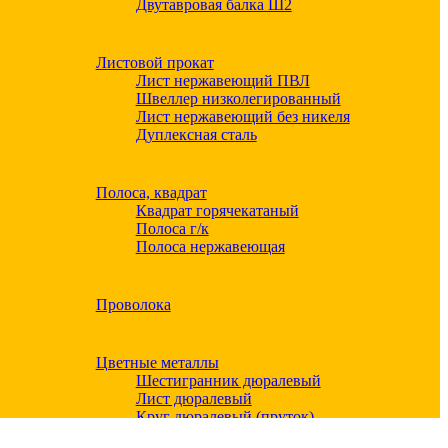
Двутавровая балка Ш2
Листовой прокат
Лист нержавеющий ПВЛ
Швеллер низколегированный
Лист нержавеющий без никеля
Дуплексная сталь
Полоса, квадрат
Квадрат горячекатаный
Полоса г/к
Полоса нержавеющая
Проволока
Цветные металлы
Шестигранник дюралевый
Лист дюралевый
Круг дюралевый (пруток)
Квадрат дюралевый