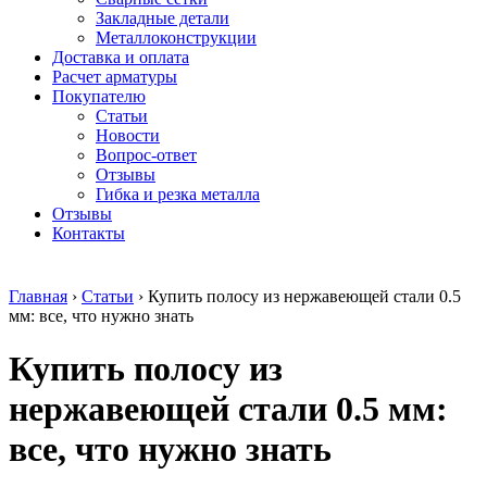
безникелевый
дюралевый
Поковка
Закладные детали
жаропрочный
(пруток)
Шестигранн
Металлоконструкции
Круг
Квадрат
горячекатан
Доставка и оплата
нержавеющий
дюралевый
конструкци
Расчет арматуры
никельсодержащий
Плита
Инструмент
Покупателю
Шестигранник
дюралевая
сталь
Статьи
нержавеющий
Труба
Оцинкованный
Новости
никельсодержащий
дюралевая
прокат
Вопрос-ответ
Шестигранник
Лента
Круг
Отзывы
нержавеющий
алюминиевая
оцинкованн
Гибка и резка металла
безникелевый
Лист
Лист
Отзывы
жаропрочный
алюминиевый
оцинкованн
Контакты
Швеллер
Лист
Полоса
нержавеющий
алюминиевый
оцинкованн
никельсодержащий
рифленый
Труба
Главная
›
Статьи
›
Купить полосу из нержавеющей стали 0.5
Трубы
Общестроительный
оцинкованн
мм: все, что нужно знать
нержавеющие
профиль
Инженерные
электросварные
алюминиевый
системы
Купить полосу из
AISI
Плита
Отводы
прямоугольные
алюминиевая
стальные
Трубы
Профиль
Переходы
нержавеющей стали 0.5 мм:
нержавеющие
алюминиевый
стальные
электросварные
(вентиляционный)
Трубы
все, что нужно знать
AISI
Тавр
полипропил
квадратные
алюминиевый
PP-R