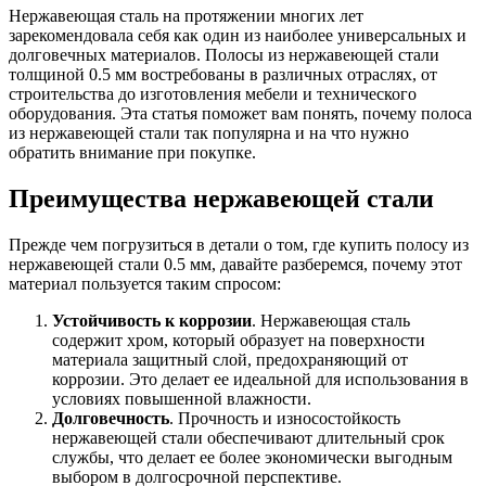
Трубы
Труба
Фланцы
Нержавеющая сталь на протяжении многих лет
нержавеющие
алюминиевая
стальные
зарекомендовала себя как один из наиболее универсальных и
электросварные
Уголок
Заглушки
долговечных материалов. Полосы из нержавеющей стали
AISI
алюминиевый
стальные
толщиной 0.5 мм востребованы в различных отраслях, от
Трубы
Фольга
Тройники
строительства до изготовления мебели и технического
нержавеющие
алюминиевая
стальные
оборудования. Эта статья поможет вам понять, почему полоса
перфорированные
Чушка
Хомуты
из нержавеющей стали так популярна и на что нужно
Трубы
алюминиевая
стальные
обратить внимание при покупке.
нержавеющие
Швеллер
Крепеж
бесшовные
алюминиевый
шуруп-
Преимущества нержавеющей стали
Шина
шпилька
алюминиевая
Опоры
Шестигранник
стальные
Прежде чем погрузиться в детали о том, где купить полосу из
латунный
Компенсато
нержавеющей стали 0.5 мм, давайте разберемся, почему этот
Квадрат
и
материал пользуется таким спросом:
латунный
вибровставк
Устойчивость к коррозии
. Нержавеющая сталь
Круг
Задвижки
содержит хром, который образует на поверхности
латунный
чугунные
материала защитный слой, предохраняющий от
(пруток)
Группы
коррозии. Это делает ее идеальной для использования в
Лента
коллекторн
условиях повышенной влажности.
латунная
Ванны и
Долговечность
. Прочность и износостойкость
Лист
сопутствую
нержавеющей стали обеспечивают длительный срок
латунный
товары
службы, что делает ее более экономически выгодным
Труба
Воздухоотв
выбором в долгосрочной перспективе.
латунная
Фитинги