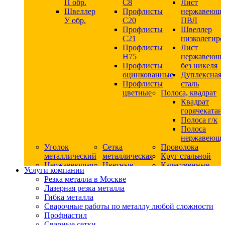
П обр.
С8
Лист
Швеллер
Профлисты
нержавеющ
У обр.
С20
ПВЛ
Профлисты
Швеллер
C21
низколегир
Профлисты
Лист
Н75
нержавеющ
Профлисты
без никеля
оцинкованные
Дуплексная
Профлисты
сталь
цветные
Полоса, квадрат
Квадрат
горячекатан
Полоса г/к
Полоса
нержавеюща
Уголок
Сетка
Проволока
металлический
металлическая
Круг стальной
Нержавеющая
Цветные
Качественные
Услуги компании
сталь
металлы
стали
Резка металла в Москве
Квадрат
Шестигранник
Конструкци
Лазерная резка металла
нержавеющий
дюралевый
сталь
Гибка металла
никельсодержащий
Лист
Круг
Сварочные работы по металлу любой сложности
Круг
дюралевый
горячекатан
Профнастил
нержавеющий
Круг
конструкци
Сварные сетки