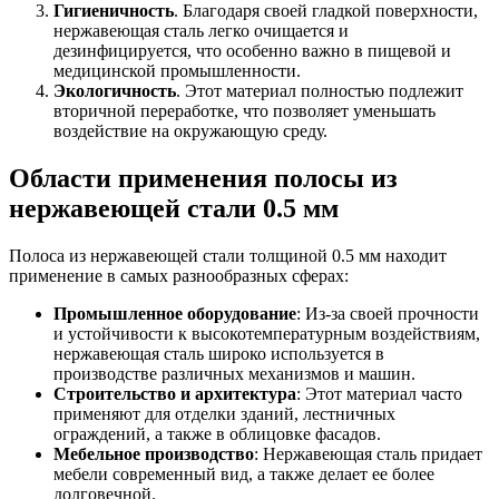
Гигиеничность
. Благодаря своей гладкой поверхности,
Шина
Фитинги
нержавеющая сталь легко очищается и
медная
резьбовые
дезинфицируется, что особенно важно в пищевой и
Круг
латунные
медицинской промышленности.
медный
Фитинги
Экологичность
. Этот материал полностью подлежит
(пруток)
резьбовые
вторичной переработке, что позволяет уменьшать
Лента
стальные
воздействие на окружающую среду.
медная
Фитинги
Лист
резьбовые
медный
чугунные
Области применения полосы из
Труба
Хомуты
нержавеющей стали 0.5 мм
медная
стальные
Круг
Труба ВГП
бронзовый
БУ металл
Полоса из нержавеющей стали толщиной 0.5 мм находит
(пруток)
БУ трубы
применение в самых разнообразных сферах:
Олово,
Хомуты
cвинец,
стальные
Промышленное оборудование
: Из-за своей прочности
цинк,
и устойчивости к высокотемпературным воздействиям,
нихром
нержавеющая сталь широко используется в
производстве различных механизмов и машин.
Строительство и архитектура
: Этот материал часто
применяют для отделки зданий, лестничных
ограждений, а также в облицовке фасадов.
Мебельное производство
: Нержавеющая сталь придает
мебели современный вид, а также делает ее более
долговечной.