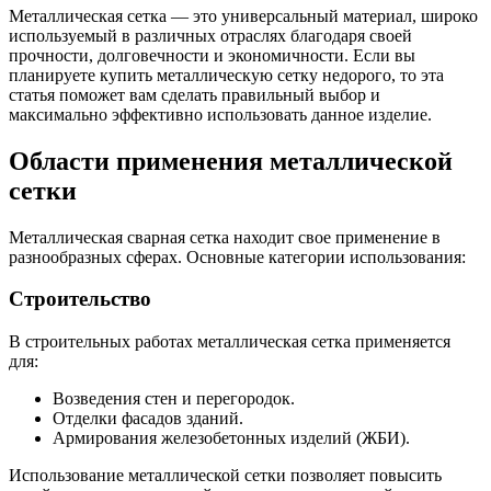
Трубы
Труба
Фланцы
Металлическая сетка — это универсальный материал, широко
нержавеющие
алюминиевая
стальные
используемый в различных отраслях благодаря своей
электросварные
Уголок
Заглушки
прочности, долговечности и экономичности. Если вы
AISI
алюминиевый
стальные
планируете купить металлическую сетку недорого, то эта
Трубы
Фольга
Тройники
статья поможет вам сделать правильный выбор и
нержавеющие
алюминиевая
стальные
максимально эффективно использовать данное изделие.
перфорированные
Чушка
Хомуты
Трубы
алюминиевая
стальные
Области применения металлической
нержавеющие
Швеллер
Крепеж
сетки
бесшовные
алюминиевый
шуруп-
Шина
шпилька
алюминиевая
Опоры
Металлическая сварная сетка находит свое применение в
Шестигранник
стальные
разнообразных сферах. Основные категории использования:
латунный
Компенсато
Квадрат
и
Строительство
латунный
вибровставк
Круг
Задвижки
В строительных работах металлическая сетка применяется
латунный
чугунные
для:
(пруток)
Группы
Лента
коллекторн
Возведения стен и перегородок.
латунная
Ванны и
Отделки фасадов зданий.
Лист
сопутствую
Армирования железобетонных изделий (ЖБИ).
латунный
товары
Труба
Воздухоотв
Использование металлической сетки позволяет повысить
латунная
Фитинги