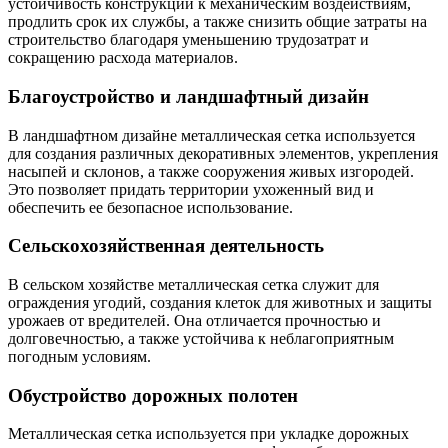
устойчивость конструкций к механическим воздействиям,
Шина
Фитинги
продлить срок их службы, а также снизить общие затраты на
медная
резьбовые
строительство благодаря уменьшению трудозатрат и
Круг
латунные
сокращению расхода материалов.
медный
Фитинги
(пруток)
резьбовые
Благоустройство и ландшафтный дизайн
Лента
стальные
медная
Фитинги
В ландшафтном дизайне металлическая сетка используется
Лист
резьбовые
для создания различных декоративных элементов, укрепления
медный
чугунные
насыпей и склонов, а также сооружения живых изгородей.
Труба
Хомуты
Это позволяет придать территории ухоженный вид и
медная
стальные
обеспечить ее безопасное использование.
Круг
Труба ВГП
бронзовый
БУ металл
Сельскохозяйственная деятельность
(пруток)
БУ трубы
Олово,
Хомуты
cвинец,
стальные
В сельском хозяйстве металлическая сетка служит для
цинк,
ограждения угодий, создания клеток для животных и защиты
нихром
урожаев от вредителей. Она отличается прочностью и
долговечностью, а также устойчива к неблагоприятным
погодным условиям.
Обустройство дорожных полотен
Металлическая сетка используется при укладке дорожных