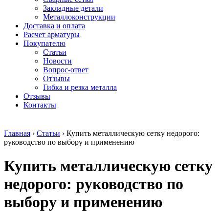
безникелевый
дюралевый
Поковка
Закладные детали
жаропрочный
(пруток)
Шестигранн
Металлоконструкции
Круг
Квадрат
горячекатан
Доставка и оплата
нержавеющий
дюралевый
конструкци
Расчет арматуры
никельсодержащий
Плита
Инструмент
Покупателю
Шестигранник
дюралевая
сталь
Статьи
нержавеющий
Труба
Оцинкованный
Новости
никельсодержащий
дюралевая
прокат
Вопрос-ответ
Шестигранник
Лента
Круг
Отзывы
нержавеющий
алюминиевая
оцинкованн
Гибка и резка металла
безникелевый
Лист
Лист
Отзывы
жаропрочный
алюминиевый
оцинкованн
Контакты
Швеллер
Лист
Полоса
нержавеющий
алюминиевый
оцинкованн
никельсодержащий
рифленый
Труба
Главная
›
Статьи
›
Купить металлическую сетку недорого:
Трубы
Общестроительный
оцинкованн
руководство по выбору и применению
нержавеющие
профиль
Инженерные
электросварные
алюминиевый
системы
Купить металлическую сетку
AISI
Плита
Отводы
прямоугольные
алюминиевая
стальные
Трубы
Профиль
Переходы
недорого: руководство по
нержавеющие
алюминиевый
стальные
электросварные
(вентиляционный)
Трубы
выбору и применению
AISI
Тавр
полипропил
квадратные
алюминиевый
PP-R