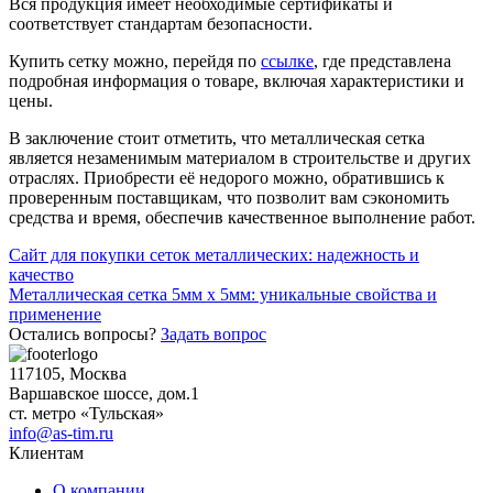
Вся продукция имеет необходимые сертификаты и
соответствует стандартам безопасности.
Купить сетку можно, перейдя по
ссылке
, где представлена
подробная информация о товаре, включая характеристики и
цены.
В заключение стоит отметить, что металлическая сетка
является незаменимым материалом в строительстве и других
отраслях. Приобрести её недорого можно, обратившись к
проверенным поставщикам, что позволит вам сэкономить
средства и время, обеспечив качественное выполнение работ.
Навигация
Сайт для покупки сеток металлических: надежность и
качество
по
Металлическая сетка 5мм х 5мм: уникальные свойства и
записям
применение
Остались вопросы?
Задать вопрос
117105, Москва
Варшавское шоссе, дом.1
ст. метро «Тульская»
info@as-tim.ru
Клиентам
О компании