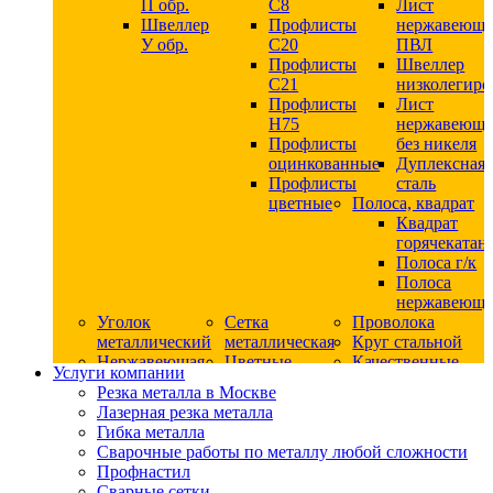
П обр.
С8
Лист
Швеллер
Профлисты
нержавеющ
У обр.
С20
ПВЛ
Профлисты
Швеллер
C21
низколегир
Профлисты
Лист
Н75
нержавеющ
Профлисты
без никеля
оцинкованные
Дуплексная
Профлисты
сталь
цветные
Полоса, квадрат
Квадрат
горячекатан
Полоса г/к
Полоса
нержавеюща
Уголок
Сетка
Проволока
металлический
металлическая
Круг стальной
Нержавеющая
Цветные
Качественные
Услуги компании
сталь
металлы
стали
Резка металла в Москве
Квадрат
Шестигранник
Конструкци
Лазерная резка металла
нержавеющий
дюралевый
сталь
Гибка металла
никельсодержащий
Лист
Круг
Сварочные работы по металлу любой сложности
Круг
дюралевый
горячекатан
Профнастил
нержавеющий
Круг
конструкци
Сварные сетки