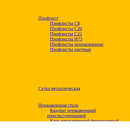
Профлист
Профлисты С8
Профлисты С20
Профлисты C21
Профлисты Н75
Профлисты оцинкованные
Профлисты цветные
Сетка металлическая
Нержавеющая сталь
Квадрат нержавеющий
никельсодержащий
Круг нержавеющий безникелевый
жаропрочный