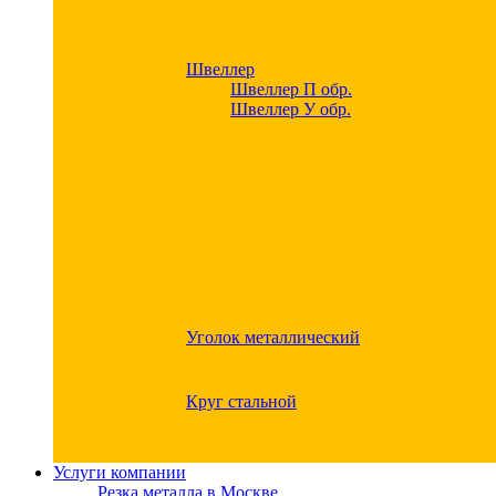
Швеллер
Швеллер П обр.
Швеллер У обр.
Уголок металлический
Круг стальной
Услуги компании
Резка металла в Москве