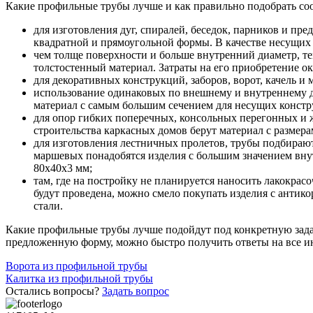
Какие профильные трубы лучше и как правильно подобрать с
для изготовления дуг, спиралей, беседок, парников и пр
квадратной и прямоугольной формы. В качестве несущих
чем толще поверхности и больше внутренний диаметр, т
толстостенный материал. Затраты на его приобретение о
для декоративных конструкций, заборов, ворот, качель и
использование одинаковых по внешнему и внутреннему д
материал с самым большим сечением для несущих конст
для опор гибких поперечных, консольных перегонных и ж
строительства каркасных домов берут материал с размера
для изготовления лестничных пролетов, трубы подбирают,
маршевых понадобятся изделия с большим значением вну
80х40х3 мм;
там, где на постройку не планируется наносить лакокра
будут проведена, можно смело покупать изделия с анти
стали.
Какие профильные трубы лучше подойдут под конкретную зада
предложенную форму, можно быстро получить ответы на все и
Навигация
Ворота из профильной трубы
Калитка из профильной трубы
по
Остались вопросы?
Задать вопрос
записям