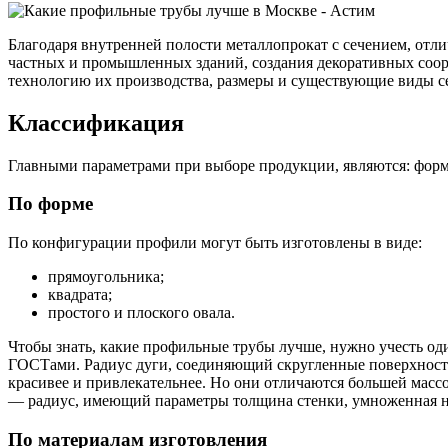
Благодаря внутренней полости металлопрокат с сечением, отл
частных и промышленных зданий, создания декоративных соор
технологию их производства, размеры и существующие виды с
Классификация
Качественные стали
Конструкционная сталь
Главными параметрами при выборе продукции, являются: форма
Круг горячекатаный конструкцио
Поковка
По форме
Шестигранник горячекатаный
конструкционный
По конфигурации профили могут быть изготовлены в виде:
Инструментальная сталь
прямоугольника;
квадрата;
простого и плоского овала.
Чтобы знать, какие профильные трубы лучше, нужно учесть од
ГОСТами. Радиус дуги, соединяющий скругленные поверхности,
красивее и привлекательнее. Но они отличаются большей массо
— радиус, имеющий параметры толщина стенки, умноженная н
По материалам изготовления
Фитинги