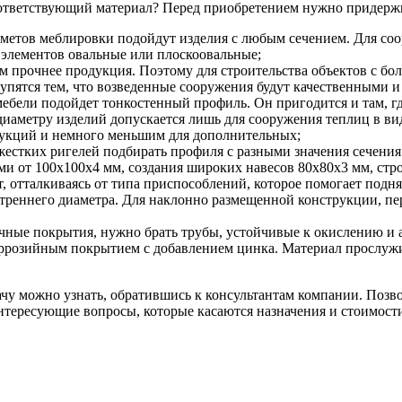
оответствующий материал? Перед приобретением нужно придерж
едметов меблировки подойдут изделия с любым сечением. Для со
 элементов овальные или плоскоовальные;
ем прочнее продукция. Поэтому для строительства объектов с 
купятся тем, что возведенные сооружения будут качественными 
 мебели подойдет тонкостенный профиль. Он пригодится и там, г
иаметру изделий допускается лишь для сооружения теплиц в ви
рукций и немного меньшим для дополнительных;
естких ригелей подбирать профиля с разными значения сечения 
ми от 100х100х4 мм, создания широких навесов 80х80х3 мм, стр
 отталкиваясь от типа приспособлений, которое помогает подня
треннего диаметра. Для наклонно размещенной конструкции, п
сочные покрытия, нужно брать трубы, устойчивые к окислению и
коррозийным покрытием с добавлением цинка. Материал прослужи
чу можно узнать, обратившись к консультантам компании. Позв
нтересующие вопросы, которые касаются назначения и стоимости