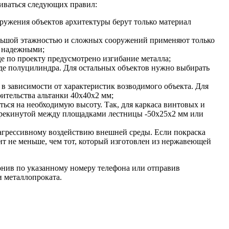
иваться следующих правил:
оружения объектов архитектуры берут только материал
большой этажностью и сложных сооружений применяют только
и надежными;
де по проекту предусмотрено изгибание металла;
де полуцилиндра. Для остальных объектов нужно выбирать
в зависимости от характеристик возводимого объекта. Для
оительства альтанки 40х40х2 мм;
ться на необходимую высоту. Так, для каркаса винтовых и
ерекинутой между площадками лестницы -50х25х2 мм или
 агрессивному воздействию внешней среды. Если покраска
т не меньше, чем тот, который изготовлен из нержавеющей
онив по указанному номеру телефона или отправив
 металлопроката.