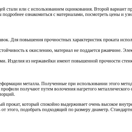
й стали или с использованием оцинкования. Второй вариант пр
 подробнее ознакомиться с материалами, посмотреть цены и узна
БУ металл
БУ трубы
вок. Для повышения прочностных характеристик проката испол
стойчивость к окислению, материал не поддается ржавчине. Эл
и. Изделия из нержавейки имеют повышенной прочности стенки
е деформации металла. Полученные при использовании этого мет
профили получают путем волочения нагретого металлического с
порций.
й прокат, который спокойно выдерживает очень высокое внутре
от этого, подобрать подходящий по размеру диаметр. Стандартны