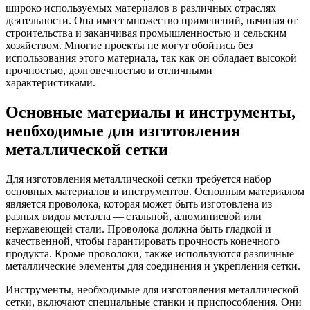
Трубы
Труба
Фланцы
широко используемых материалов в различных отраслях
нержавеющие
алюминиевая
стальные
деятельности. Она имеет множество применений, начиная от
электросварные
Уголок
Заглушки
строительства и заканчивая промышленностью и сельским
AISI
алюминиевый
стальные
хозяйством. Многие проекты не могут обойтись без
Трубы
Фольга
Тройники
использования этого материала, так как он обладает высокой
нержавеющие
алюминиевая
стальные
прочностью, долговечностью и отличными
перфорированные
Чушка
Хомуты
характеристиками.
Трубы
алюминиевая
стальные
нержавеющие
Швеллер
Крепеж
Основные материалы и инструменты,
бесшовные
алюминиевый
шуруп-
необходимые для изготовления
Шина
шпилька
алюминиевая
Опоры
металлической сетки
Шестигранник
стальные
латунный
Компенсато
Для изготовления металлической сетки требуется набор
Квадрат
и
основных материалов и инструментов. Основным материалом
латунный
вибровставк
является проволока, которая может быть изготовлена из
Круг
Задвижки
разных видов металла — стальной, алюминиевой или
латунный
чугунные
нержавеющей стали. Проволока должна быть гладкой и
(пруток)
Группы
качественной, чтобы гарантировать прочность конечного
Лента
коллекторн
продукта. Кроме проволоки, также используются различные
латунная
Ванны и
металлические элементы для соединения и укрепления сетки.
Лист
сопутствую
латунный
товары
Инструменты, необходимые для изготовления металлической
Труба
Воздухоотв
сетки, включают специальные станки и приспособления. Они
латунная
Фитинги