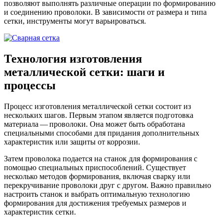
позволяют выполнять различные операции по формированию
Шина
Фитинги
и соединению проволоки. В зависимости от размера и типа
медная
резьбовые
сетки, инструменты могут варьироваться.
Круг
латунные
медный
Фитинги
(пруток)
резьбовые
Лента
стальные
Технология изготовления
медная
Фитинги
Лист
резьбовые
металлической сетки: шаги и
медный
чугунные
процессы
Труба
Хомуты
медная
стальные
Круг
Труба ВГП
Процесс изготовления металлической сетки состоит из
бронзовый
БУ металл
нескольких шагов. Первым этапом является подготовка
(пруток)
БУ трубы
материала — проволоки. Она может быть обработана
Олово,
Хомуты
специальными способами для придания дополнительных
cвинец,
стальные
характеристик или защиты от коррозии.
цинк,
нихром
Затем проволока подается на станок для формирования с
помощью специальных приспособлений. Существует
несколько методов формирования, включая сварку или
перекручивание проволоки друг с другом. Важно правильно
настроить станок и выбрать оптимальную технологию
формирования для достижения требуемых размеров и
характеристик сетки.