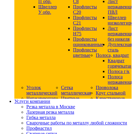
П обр.
С8
Лист
Швеллер
Профлисты
нержавеющ
У обр.
С20
ПВЛ
Профлисты
Швеллер
C21
низколегир
Профлисты
Лист
Н75
нержавеющ
Профлисты
без никеля
оцинкованные
Дуплексная
Профлисты
сталь
цветные
Полоса, квадрат
Квадрат
горячекатан
Полоса г/к
Полоса
нержавеюща
Уголок
Сетка
Проволока
металлический
металлическая
Круг стальной
Нержавеющая
Цветные
Качественные
Услуги компании
сталь
металлы
стали
Резка металла в Москве
Квадрат
Шестигранник
Конструкци
Лазерная резка металла
нержавеющий
дюралевый
сталь
Гибка металла
никельсодержащий
Лист
Круг
Сварочные работы по металлу любой сложности
Круг
дюралевый
горячекатан
Профнастил
нержавеющий
Круг
конструкци
Сварные сетки