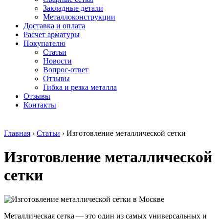
безникелевый
дюралевый
Поковка
Закладные детали
жаропрочный
(пруток)
Шестигранн
Металлоконструкции
Круг
Квадрат
горячекатан
Доставка и оплата
нержавеющий
дюралевый
конструкци
Расчет арматуры
никельсодержащий
Плита
Инструмент
Покупателю
Шестигранник
дюралевая
сталь
Статьи
нержавеющий
Труба
Оцинкованный
Новости
никельсодержащий
дюралевая
прокат
Вопрос-ответ
Шестигранник
Лента
Круг
Отзывы
нержавеющий
алюминиевая
оцинкованн
Гибка и резка металла
безникелевый
Лист
Лист
Отзывы
жаропрочный
алюминиевый
оцинкованн
Контакты
Швеллер
Лист
Полоса
нержавеющий
алюминиевый
оцинкованн
никельсодержащий
рифленый
Труба
Главная
›
Статьи
›
Изготовление металлической сетки
Трубы
Общестроительный
оцинкованн
нержавеющие
профиль
Инженерные
Изготовление металлической
электросварные
алюминиевый
системы
AISI
Плита
Отводы
прямоугольные
алюминиевая
стальные
сетки
Трубы
Профиль
Переходы
нержавеющие
алюминиевый
стальные
электросварные
(вентиляционный)
Трубы
AISI
Тавр
полипропил
квадратные
алюминиевый
PP-R
Металлическая сетка — это один из самых универсальных и