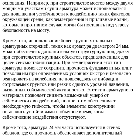
основания. Например, при строительстве мостов между двумя
Шина
Фитинги
мощными участками суши арматура может использоваться
медная
резьбовые
для повышения устойчивости к воздействию таких факторов
Круг
латунные
окружающей среды, как землетрясения и приливные волны,
медный
Фитинги
которые в противном случае могли бы поставить под угрозу
(пруток)
резьбовые
безопасность на мосту.
Лента
стальные
медная
Фитинги
Кроме того, использование более крупных стальных
Лист
резьбовые
арматурных стержней, таких как арматура диаметром 24 мм,
медный
чугунные
может обеспечить дополнительную структурную поддержку
Труба
Хомуты
при строительстве крупных объектов, предназначенных для
медная
стальные
целей сейсмостабилизации. При землетрясении этот тип
Круг
Труба ВГП
арматуры помогает сохранить прочность фундаментных плит,
бронзовый
БУ металл
позволяя им при определенных условиях быстро и безопасно
(пруток)
БУ трубы
реагировать на колебания, не повреждаясь от вибрации
Олово,
Хомуты
сотрясаемых грунтов или резких сдвигов уровней давления,
cвинец,
стальные
вызванных сейсмической активностью. Этот тип арматурного
цинк,
материала позволяет снизить возможный ущерб от
нихром
сейсмических воздействий, но при этом обеспечивает
необходимую гибкость, чтобы элементы конструкции
оставались устойчивыми в обычное время, когда
сейсмические воздействия отсутствуют.
Кроме того, арматура 24 мм часто используется в стенах
обвалов, где ее прочность обеспечивает дополнительный