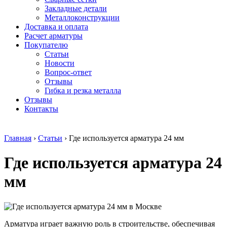
безникелевый
дюралевый
Поковка
Закладные детали
жаропрочный
(пруток)
Шестигранн
Металлоконструкции
Круг
Квадрат
горячекатан
Доставка и оплата
нержавеющий
дюралевый
конструкци
Расчет арматуры
никельсодержащий
Плита
Инструмент
Покупателю
Шестигранник
дюралевая
сталь
Статьи
нержавеющий
Труба
Оцинкованный
Новости
никельсодержащий
дюралевая
прокат
Вопрос-ответ
Шестигранник
Лента
Круг
Отзывы
нержавеющий
алюминиевая
оцинкованн
Гибка и резка металла
безникелевый
Лист
Лист
Отзывы
жаропрочный
алюминиевый
оцинкованн
Контакты
Швеллер
Лист
Полоса
нержавеющий
алюминиевый
оцинкованн
никельсодержащий
рифленый
Труба
Главная
›
Статьи
›
Где используется арматура 24 мм
Трубы
Общестроительный
оцинкованн
нержавеющие
профиль
Инженерные
Где используется арматура 24
электросварные
алюминиевый
системы
AISI
Плита
Отводы
прямоугольные
алюминиевая
стальные
мм
Трубы
Профиль
Переходы
нержавеющие
алюминиевый
стальные
электросварные
(вентиляционный)
Трубы
AISI
Тавр
полипропил
квадратные
алюминиевый
PP-R
Арматура играет важную роль в строительстве, обеспечивая