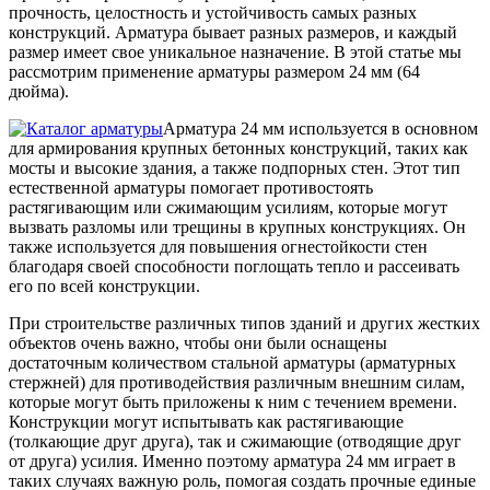
Трубы
Труба
Фланцы
прочность, целостность и устойчивость самых разных
нержавеющие
алюминиевая
стальные
конструкций. Арматура бывает разных размеров, и каждый
электросварные
Уголок
Заглушки
размер имеет свое уникальное назначение. В этой статье мы
AISI
алюминиевый
стальные
рассмотрим применение арматуры размером 24 мм (64
Трубы
Фольга
Тройники
дюйма).
нержавеющие
алюминиевая
стальные
перфорированные
Чушка
Хомуты
Арматура 24 мм используется в основном
Трубы
алюминиевая
стальные
для армирования крупных бетонных конструкций, таких как
нержавеющие
Швеллер
Крепеж
мосты и высокие здания, а также подпорных стен. Этот тип
бесшовные
алюминиевый
шуруп-
естественной арматуры помогает противостоять
Шина
шпилька
растягивающим или сжимающим усилиям, которые могут
алюминиевая
Опоры
вызвать разломы или трещины в крупных конструкциях. Он
Шестигранник
стальные
также используется для повышения огнестойкости стен
латунный
Компенсато
благодаря своей способности поглощать тепло и рассеивать
Квадрат
и
его по всей конструкции.
латунный
вибровставк
При строительстве различных типов зданий и других жестких
Круг
Задвижки
объектов очень важно, чтобы они были оснащены
латунный
чугунные
достаточным количеством стальной арматуры (арматурных
(пруток)
Группы
стержней) для противодействия различным внешним силам,
Лента
коллекторн
которые могут быть приложены к ним с течением времени.
латунная
Ванны и
Конструкции могут испытывать как растягивающие
Лист
сопутствую
(толкающие друг друга), так и сжимающие (отводящие друг
латунный
товары
от друга) усилия. Именно поэтому арматура 24 мм играет в
Труба
Воздухоотв
таких случаях важную роль, помогая создать прочные единые
латунная
Фитинги