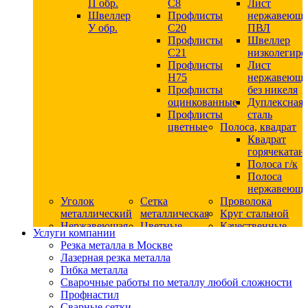
П обр.
С8
Лист
Швеллер
Профлисты
нержавеющ
У обр.
С20
ПВЛ
Профлисты
Швеллер
C21
низколегир
Профлисты
Лист
Н75
нержавеющ
Профлисты
без никеля
оцинкованные
Дуплексная
Профлисты
сталь
цветные
Полоса, квадрат
Квадрат
горячекатан
Полоса г/к
Полоса
нержавеюща
Уголок
Сетка
Проволока
металлический
металлическая
Круг стальной
Нержавеющая
Цветные
Качественные
Услуги компании
сталь
металлы
стали
Резка металла в Москве
Квадрат
Шестигранник
Конструкци
Лазерная резка металла
нержавеющий
дюралевый
сталь
Гибка металла
никельсодержащий
Лист
Круг
Сварочные работы по металлу любой сложности
Круг
дюралевый
горячекатан
Профнастил
нержавеющий
Круг
конструкци
Сварные сетки