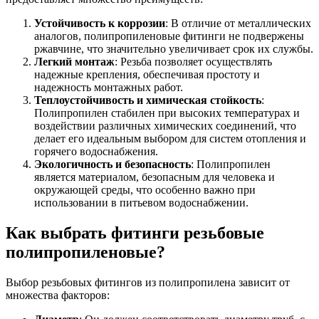
Шина
Фитинги
медная
резьбовые
Устойчивость к коррозии
: В отличие от металлических
Круг
латунные
аналогов, полипропиленовые фитинги не подвержены
медный
Фитинги
ржавчине, что значительно увеличивает срок их службы.
(пруток)
резьбовые
Легкий монтаж
: Резьба позволяет осуществлять
Лента
стальные
надежные крепления, обеспечивая простоту и
медная
Фитинги
надежность монтажных работ.
Лист
резьбовые
Теплоустойчивость и химическая стойкость
:
медный
чугунные
Полипропилен стабилен при высоких температурах и
Труба
Хомуты
воздействии различных химических соединений, что
медная
стальные
делает его идеальным выбором для систем отопления и
Круг
Труба ВГП
горячего водоснабжения.
бронзовый
БУ металл
Экологичность и безопасность
: Полипропилен
(пруток)
БУ трубы
является материалом, безопасным для человека и
Олово,
Хомуты
окружающей среды, что особенно важно при
cвинец,
стальные
использовании в питьевом водоснабжении.
цинк,
нихром
Как выбрать фитинги резьбовые
полипропиленовые?
Выбор резьбовых фитингов из полипропилена зависит от
множества факторов: