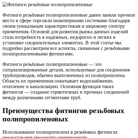
Трубы
Труба
Фланцы
нержавеющие
алюминиевая
стальные
электросварные
Уголок
Заглушки
Фитинги резьбовые полипропиленовые давно заняли прочное
AISI
алюминиевый
стальные
место в сфере торговли инженерными системами благодаря
Трубы
Фольга
Тройники
своим уникальным характеристикам и широкому спектру
нержавеющие
алюминиевая
стальные
применения. Основой для развития рынка данных изделий
перфорированные
Чушка
Хомуты
стала потребность в надежных, недорогих и легких в
Трубы
алюминиевая
стальные
установке соединительных элементах. В этой статье мы
нержавеющие
Швеллер
Крепеж
подробно рассмотрим все аспекты, связанные с резьбовыми
бесшовные
алюминиевый
шуруп-
полипропиленовыми фитингами.
Шина
шпилька
алюминиевая
Опоры
Фитинги резьбовые полипропиленовые — это
Шестигранник
стальные
специализированные детали, используемые для соединения
латунный
Компенсато
трубопроводов, обычно выполненных из полипропилена.
Квадрат
и
Область их применения охватывает водоснабжение,
латунный
вибровставк
отопление и канализацию. Основная функция таких
Круг
Задвижки
фитингов — создание герметичных и прочных соединений
латунный
чугунные
между различными сегментами труб.
(пруток)
Группы
Лента
коллекторн
Преимущества фитингов резьбовых
латунная
Ванны и
полипропиленовых
Лист
сопутствую
латунный
товары
Труба
Воздухоотв
Использование полипропилена в резьбовых фитингах
латунная
Фитинги
предоставляет множество преимуществ: