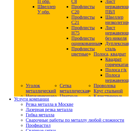
П обр.
С8
Лист
Швеллер
Профлисты
нержавеющ
У обр.
С20
ПВЛ
Профлисты
Швеллер
C21
низколегир
Профлисты
Лист
Н75
нержавеющ
Профлисты
без никеля
оцинкованные
Дуплексная
Профлисты
сталь
цветные
Полоса, квадрат
Квадрат
горячекатан
Полоса г/к
Полоса
нержавеюща
Уголок
Сетка
Проволока
металлический
металлическая
Круг стальной
Нержавеющая
Цветные
Качественные
Услуги компании
сталь
металлы
стали
Резка металла в Москве
Квадрат
Шестигранник
Конструкци
Лазерная резка металла
нержавеющий
дюралевый
сталь
Гибка металла
никельсодержащий
Лист
Круг
Сварочные работы по металлу любой сложности
Круг
дюралевый
горячекатан
Профнастил
нержавеющий
Круг
конструкци
Сварные сетки