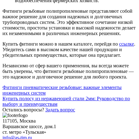
водообеспечения фермерских хозяйств.
Фитинги резьбовые полипропиленовые представляют собой
важное решение для создания надежных и долговечных
трубопроводных систем. Это эффективное сочетание низкой
стоимости, простоты установки и высокой надежности делает
их незаменимыми в различных инженерных решениях.
Купить фитинги можно в нашем каталоге, перейдя по
ссылке
.
Убедитесь сами в высоком качестве нашей продукции и
убедительных преимуществах, которые она предлагает.
Независимо от сфер вашего применения, вы всегда можете
быть уверены, что фитинги резьбовые полипропиленовые —
это надежное и долговечное решение для любого проекта.
Навигация
Фитинги пневматические резьбовые: важные элементы
инженерных систем
по
Купить полосу из нержавеющей стали 2мм: Руководство по
записям
выбору и преимуществам
Остались вопросы?
Задать вопрос
117105, Москва
Варшавское шоссе, дом.1
ст. метро «Тульская»
info@as-tim.ru