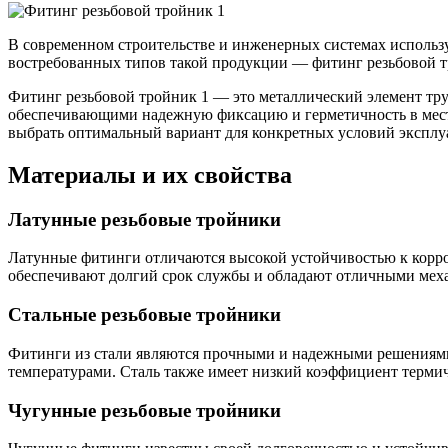
В современном строительстве и инженерных системах использ
востребованных типов такой продукции — фитинг резьбовой тр
Фитинг резьбовой тройник 1 — это металлический элемент тр
обеспечивающими надежную фиксацию и герметичность в местах
выбрать оптимальный вариант для конкретных условий эксплу
Качественные стали
Конструкционная сталь
Материалы и их свойства
Круг горячекатаный конструкцио
Поковка
Шестигранник горячекатаный
Латунные резьбовые тройники
конструкционный
Инструментальная сталь
Латунные фитинги отличаются высокой устойчивостью к корроз
обеспечивают долгий срок службы и обладают отличными мех
Стальные резьбовые тройники
Фитинги из стали являются прочными и надежными решениями.
температурами. Сталь также имеет низкий коэффициент термич
Чугунные резьбовые тройники
Фитинги