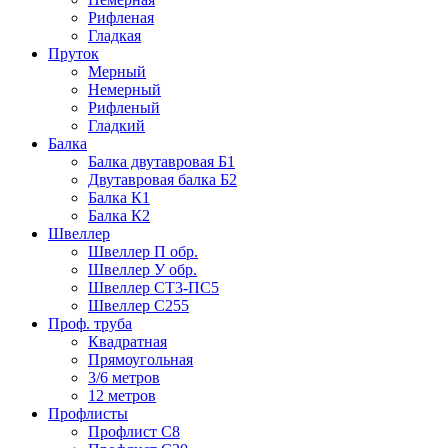
Рифленая
Гладкая
Пруток
Мерный
Немерный
Рифленый
Гладкий
Балка
Балка двутавровая Б1
Двутавровая балка Б2
Балка К1
Балка К2
Швеллер
Швеллер П обр.
Швеллер У обр.
Швеллер СТ3-ПС5
Швеллер С255
Проф. труба
Квадратная
Прямоугольная
3/6 метров
12 метров
Профлисты
Профлист С8