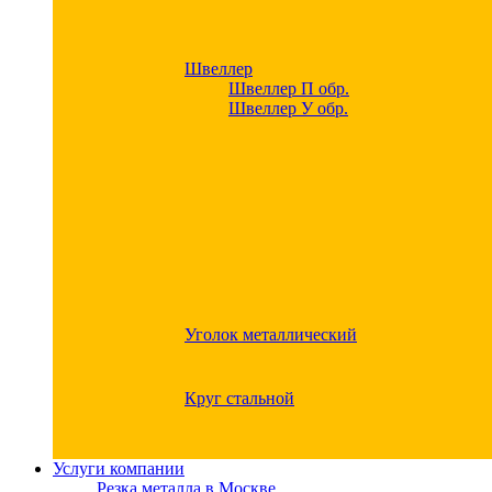
Швеллер
Швеллер П обр.
Швеллер У обр.
Уголок металлический
Круг стальной
Услуги компании
Резка металла в Москве