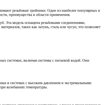
Лента медная
Лист медный
Труба медная
анимают резьбовые тройники. Один из наиболее популярных и
Круг бронзовый (пруток)
ости, преимущества и области применения.
Олово, cвинец, цинк, нихром
уб. Эта модель оснащена резьбовыми соединениями,
териалов, таких как латунь, сталь или чугун, что позволяет
Инженерные системы
Отводы стальные
Переходы стальные
Трубы полипропиленовые PP-R
Фланцы стальные
Заглушки стальные
Тройники стальные
ных системах, включая системы с питьевой водой. Они
Хомуты стальные
Крепеж шуруп-шпилька
Опоры стальные
Компенсаторы и вибровставки
Задвижки чугунные
Группы коллекторные
ики в системах с высоким давлением и экстремальными
Ванны и сопутствующие товары
при колебаниях температуры.
Воздухоотводчики
Труба ВГП