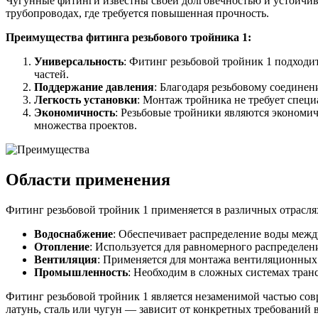
Чугунные фитинги известны своей долговечностью и устойчив
Фитинги резьбовые латунные
трубопроводах, где требуется повышенная прочность.
Фитинги резьбовые стальные
Фитинги резьбовые чугунные
Преимущества фитинга резьбового тройника 1:
Универсальность
: Фитинг резьбовой тройник 1 подходи
частей.
Поддержание давления
: Благодаря резьбовому соедине
Легкость установки
: Монтаж тройника не требует спец
Экономичность
: Резьбовые тройники являются экономи
множества проектов.
Области применения
Фитинг резьбовой тройник 1 применяется в различных отраслях
Водоснабжение
: Обеспечивает распределение воды межд
Отопление
: Используется для равномерного распределен
Вентиляция
: Применяется для монтажа вентиляционных 
Промышленность
: Необходим в сложных системах тран
Фитинг резьбовой тройник 1 является незаменимой частью со
латунь, сталь или чугун — зависит от конкретных требований