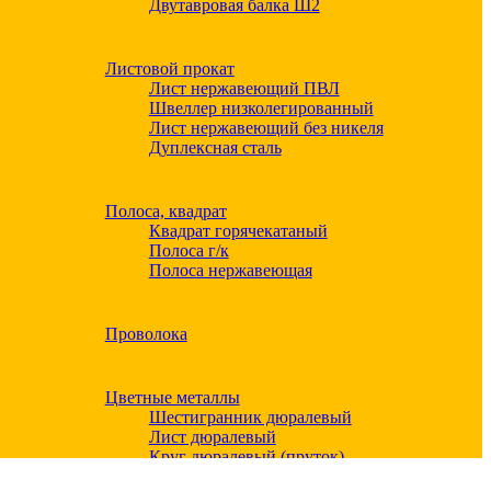
Двутавровая балка Ш2
Листовой прокат
Лист нержавеющий ПВЛ
Швеллер низколегированный
Лист нержавеющий без никеля
Дуплексная сталь
Полоса, квадрат
Квадрат горячекатаный
Полоса г/к
Полоса нержавеющая
Проволока
Цветные металлы
Шестигранник дюралевый
Лист дюралевый
Круг дюралевый (пруток)
Квадрат дюралевый