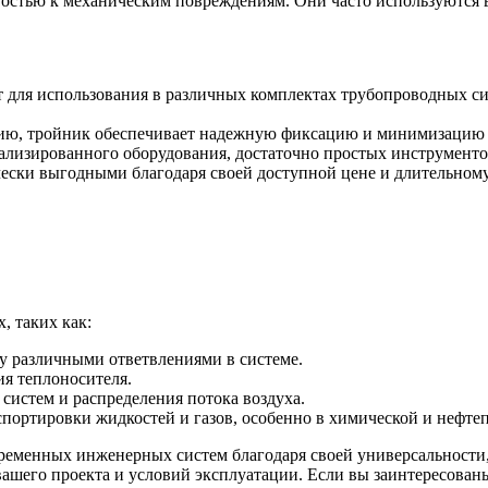
остью к механическим повреждениям. Они часто используются 
БУ металл
БУ трубы
т для использования в различных комплектах трубопроводных с
нию, тройник обеспечивает надежную фиксацию и минимизацию п
иализированного оборудования, достаточно простых инструмент
чески выгодными благодаря своей доступной цене и длительном
, таких как:
у различными ответвлениями в системе.
ия теплоносителя.
систем и распределения потока воздуха.
спортировки жидкостей и газов, особенно в химической и нефте
временных инженерных систем благодаря своей универсальности
 вашего проекта и условий эксплуатации. Если вы заинтересова