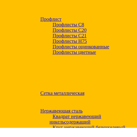
Профлист
Профлисты С8
Профлисты С20
Профлисты C21
Профлисты Н75
Профлисты оцинкованные
Профлисты цветные
Сетка металлическая
Нержавеющая сталь
Квадрат нержавеющий
никельсодержащий
Круг нержавеющий безникелевый
жаропрочный