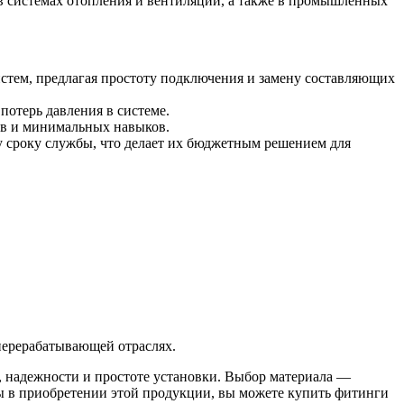
в системах отопления и вентиляции, а также в промышленных
Хомуты стальные
истем, предлагая простоту подключения и замену составляющих
отерь давления в системе.
ов и минимальных навыков.
у сроку службы, что делает их бюджетным решением для
перерабатывающей отраслях.
, надежности и простоте установки. Выбор материала —
ны в приобретении этой продукции, вы можете купить фитинги