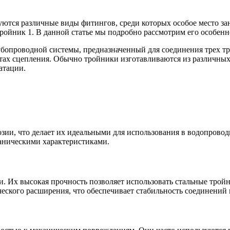
уются различные виды фитингов, среди которых особое место з
ойник 1. В данной статье мы подробно рассмотрим его особенн
убопроводной системы, предназначенный для соединения трех тр
 сцепления. Обычно тройники изготавливаются из различных ма
атации.
Оцинкованный прокат
Круг оцинкованный
нный
Лист оцинкованный
Полоса оцинкованная
Труба оцинкованная
ии, что делает их идеальными для использования в водопровод
аническими характеристиками.
 Их высокая прочность позволяет использовать стальные тройн
еского расширения, что обеспечивает стабильность соединений 
Хомуты стальные