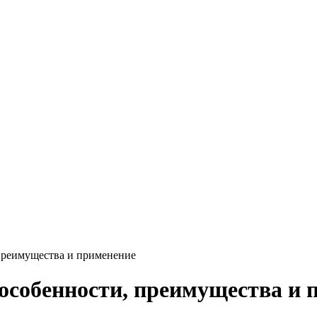
Круг нержавеющий никельсодержащий
Шестигранник нержавеющий
никельсодержащий
Шестигранник нержавеющий
безникелевый жаропрочный
Швеллер нержавеющий
никельсодержащий
Трубы нержавеющие электросварные
AISI прямоугольные
Трубы нержавеющие электросварные
AISI квадратные
Трубы нержавеющие электросварные
AISI
Трубы нержавеющие перфорированные
Трубы нержавеющие бесшовные
 преимущества и применение
 особенности, преимущества и 