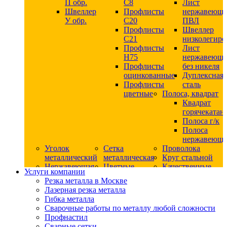
П обр.
С8
Лист
Швеллер
Профлисты
нержавеющ
У обр.
С20
ПВЛ
Профлисты
Швеллер
C21
низколегир
Профлисты
Лист
Н75
нержавеющ
Профлисты
без никеля
оцинкованные
Дуплексная
Профлисты
сталь
цветные
Полоса, квадрат
Квадрат
горячекатан
Полоса г/к
Полоса
нержавеюща
Уголок
Сетка
Проволока
металлический
металлическая
Круг стальной
Нержавеющая
Цветные
Качественные
Услуги компании
сталь
металлы
стали
Резка металла в Москве
Квадрат
Шестигранник
Конструкци
Лазерная резка металла
нержавеющий
дюралевый
сталь
Гибка металла
никельсодержащий
Лист
Круг
Сварочные работы по металлу любой сложности
Круг
дюралевый
горячекатан
Профнастил
нержавеющий
Круг
конструкци
Сварные сетки