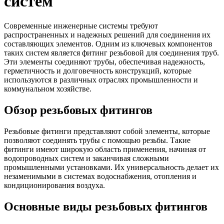
систем
Трубы
Труба
Фланцы
нержавеющие
алюминиевая
стальные
электросварные
Уголок
Заглушки
Современные инженерные системы требуют
AISI
алюминиевый
стальные
распространенных и надежных решений для соединения их
Трубы
Фольга
Тройники
составляющих элементов. Одним из ключевых компонентов
нержавеющие
алюминиевая
стальные
таких систем является фитинг резьбовой для соединения труб.
перфорированные
Чушка
Хомуты
Эти элементы соединяют трубы, обеспечивая надежность,
Трубы
алюминиевая
стальные
герметичность и долговечность конструкций, которые
нержавеющие
Швеллер
Крепеж
используются в различных отраслях промышленности и
бесшовные
алюминиевый
шуруп-
коммунальном хозяйстве.
Шина
шпилька
алюминиевая
Опоры
Обзор резьбовых фитингов
Шестигранник
стальные
латунный
Компенсато
Квадрат
и
Резьбовые фитинги представляют собой элементы, которые
латунный
вибровставк
позволяют соединять трубы с помощью резьбы. Такие
Круг
Задвижки
фитинги имеют широкую область применения, начиная от
латунный
чугунные
водопроводных систем и заканчивая сложными
(пруток)
Группы
промышленными установками. Их универсальность делает их
Лента
коллекторн
незаменимыми в системах водоснабжения, отопления и
латунная
Ванны и
кондиционирования воздуха.
Лист
сопутствую
латунный
товары
Основные виды резьбовых фитингов
Труба
Воздухоотв
латунная
Фитинги