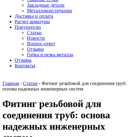
безникелевый
дюралевый
Поковка
Закладные детали
жаропрочный
(пруток)
Шестигранн
Металлоконструкции
Круг
Квадрат
горячекатан
Доставка и оплата
нержавеющий
дюралевый
конструкци
Расчет арматуры
никельсодержащий
Плита
Инструмент
Покупателю
Шестигранник
дюралевая
сталь
Статьи
нержавеющий
Труба
Оцинкованный
Новости
никельсодержащий
дюралевая
прокат
Вопрос-ответ
Шестигранник
Лента
Круг
Отзывы
нержавеющий
алюминиевая
оцинкованн
Гибка и резка металла
безникелевый
Лист
Лист
Отзывы
жаропрочный
алюминиевый
оцинкованн
Контакты
Швеллер
Лист
Полоса
нержавеющий
алюминиевый
оцинкованн
никельсодержащий
рифленый
Труба
Главная
›
Статьи
›
Фитинг резьбовой для соединения труб:
Трубы
Общестроительный
оцинкованн
основа надежных инженерных систем
нержавеющие
профиль
Инженерные
электросварные
алюминиевый
системы
Фитинг резьбовой для
AISI
Плита
Отводы
прямоугольные
алюминиевая
стальные
Трубы
Профиль
Переходы
соединения труб: основа
нержавеющие
алюминиевый
стальные
электросварные
(вентиляционный)
Трубы
надежных инженерных
AISI
Тавр
полипропил
квадратные
алюминиевый
PP-R