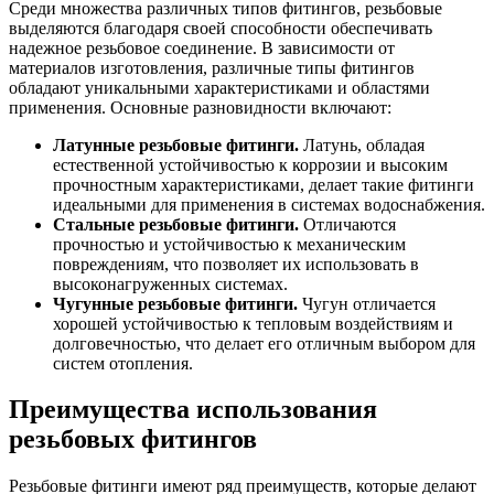
Среди множества различных типов фитингов, резьбовые
Шина
Фитинги
выделяются благодаря своей способности обеспечивать
медная
резьбовые
надежное резьбовое соединение. В зависимости от
Круг
латунные
материалов изготовления, различные типы фитингов
медный
Фитинги
обладают уникальными характеристиками и областями
(пруток)
резьбовые
применения. Основные разновидности включают:
Лента
стальные
медная
Фитинги
Латунные резьбовые фитинги.
Латунь, обладая
Лист
резьбовые
естественной устойчивостью к коррозии и высоким
медный
чугунные
прочностным характеристиками, делает такие фитинги
Труба
Хомуты
идеальными для применения в системах водоснабжения.
медная
стальные
Стальные резьбовые фитинги.
Отличаются
Круг
Труба ВГП
прочностью и устойчивостью к механическим
бронзовый
БУ металл
повреждениям, что позволяет их использовать в
(пруток)
БУ трубы
высоконагруженных системах.
Олово,
Хомуты
Чугунные резьбовые фитинги.
Чугун отличается
cвинец,
стальные
хорошей устойчивостью к тепловым воздействиям и
цинк,
долговечностью, что делает его отличным выбором для
нихром
систем отопления.
Преимущества использования
резьбовых фитингов
Резьбовые фитинги имеют ряд преимуществ, которые делают