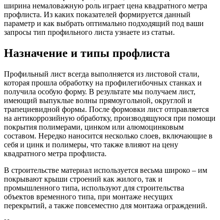
Трубы
Труба
Фланцы
ширина немаловажную роль играет цена квадратного метра
нержавеющие
алюминиевая
стальные
профлиста. Из каких показателей формируется данный
электросварные
Уголок
Заглушки
параметр и как выбрать оптимально подходящий под ваши
AISI
алюминиевый
стальные
запросы тип профильного листа узнаете из статьи.
Трубы
Фольга
Тройники
нержавеющие
алюминиевая
стальные
Назначение и типы профлиста
перфорированные
Чушка
Хомуты
Трубы
алюминиевая
стальные
Профильный лист всегда выполняется из листовой стали,
нержавеющие
Швеллер
Крепеж
которая прошла обработку на профилегибочных станках и
бесшовные
алюминиевый
шуруп-
получила особую форму. В результате мы получаем лист,
Шина
шпилька
имеющий выпуклые волны прямоугольной, округлой и
алюминиевая
Опоры
трапециевидной формы. После формовки лист отправляется
Шестигранник
стальные
на антикоррозийную обработку, производящуюся при помощи
латунный
Компенсато
покрытия полимерами, цинком или алюмоцинковым
Квадрат
и
составом. Нередко наносится несколько слоев, включающие в
латунный
вибровставк
себя и цинк и полимеры, что также влияют на цену
Круг
Задвижки
квадратного метра профлиста.
латунный
чугунные
(пруток)
Группы
В строительстве материал используется весьма широко – им
Лента
коллекторн
покрывают крыши строений как жилого, так и
латунная
Ванны и
промышленного типа, используют для строительства
Лист
сопутствую
объектов временного типа, при монтаже несущих
латунный
товары
перекрытий, а также повсеместно для монтажа ограждений.
Труба
Воздухоотв
латунная
Фитинги