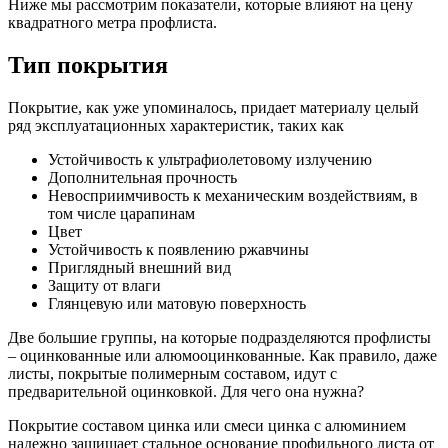
Ниже мы рассмотрим показатели, которые влияют на цену
Шина
Фитинги
квадратного метра профлиста.
медная
резьбовые
Круг
латунные
Тип покрытия
медный
Фитинги
(пруток)
резьбовые
Лента
стальные
Покрытие, как уже упоминалось, придает материалу целый
медная
Фитинги
ряд эксплуатационных характеристик, таких как
Лист
резьбовые
медный
чугунные
Устойчивость к ультрафиолетовому излучению
Труба
Хомуты
Дополнительная прочность
медная
стальные
Невосприимчивость к механическим воздействиям, в
Круг
Труба ВГП
том числе царапинам
бронзовый
БУ металл
Цвет
(пруток)
БУ трубы
Устойчивость к появлению ржавчины
Олово,
Хомуты
Приглядный внешний вид
cвинец,
стальные
Защиту от влаги
цинк,
Глянцевую или матовую поверхность
нихром
Две большие группы, на которые подразделяются профлисты
– оцинкованные или алюмооцинкованные. Как правило, даже
листы, покрытые полимерным составом, идут с
предварительной оцинковкой. Для чего она нужна?
Покрытие составом цинка или смеси цинка с алюминием
надежно защищает стальное основание профильного листа от