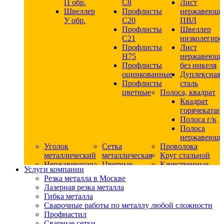
П обр.
С8
Лист
Швеллер
Профлисты
нержавеющ
У обр.
С20
ПВЛ
Профлисты
Швеллер
C21
низколегир
Профлисты
Лист
Н75
нержавеющ
Профлисты
без никеля
оцинкованные
Дуплексная
Профлисты
сталь
цветные
Полоса, квадрат
Квадрат
горячекатан
Полоса г/к
Полоса
нержавеюща
Уголок
Сетка
Проволока
металлический
металлическая
Круг стальной
Нержавеющая
Цветные
Качественные
Услуги компании
сталь
металлы
стали
Резка металла в Москве
Квадрат
Шестигранник
Конструкци
Лазерная резка металла
нержавеющий
дюралевый
сталь
Гибка металла
никельсодержащий
Лист
Круг
Сварочные работы по металлу любой сложности
Круг
дюралевый
горячекатан
Профнастил
нержавеющий
Круг
конструкци
Сварные сетки