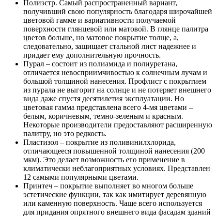
Полиэстр. Самый распространенный вариант,
получивший свою популярность благодаря широчайшей
цветовой гамме и вариативности получаемой
поверхности глянцевой или матовой. В глянце палитра
цветов больше, но матовое покрытие толще, а,
следовательно, защищает стальной лист надежнее и
придает ему дополнительную прочность.
Пурал – состоит из полиамида и полиуретана,
отличается невосприимчивостью к солнечным лучам и
большой толщиной нанесения. Профлист с покрытием
из пурала не выгорит на солнце и не потеряет внешнего
вида даже спустя десятилетия эксплуатации. Но
цветовая гамма представлена всего 4-мя цветами –
белым, коричневым, темно-зеленым и красным.
Некоторые производители предоставляют расширенную
палитру, но это редкость.
Пластизол – покрытие из поливинилхлорида,
отличающееся повышенной толщиной нанесения (200
мкм). Это делает возможность его применение в
климатически неблагоприятных условиях. Представлен
12 самыми популярными цветами.
Принтеч – покрытие выполняет во многом больше
эстетические функции, так как имитирует деревянную
или каменную поверхность. Чаще всего используется
для придания опрятного внешнего вида фасадам зданий