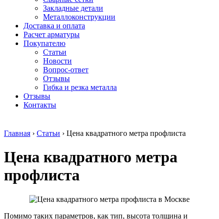
безникелевый
дюралевый
Поковка
Закладные детали
жаропрочный
(пруток)
Шестигранн
Металлоконструкции
Круг
Квадрат
горячекатан
Доставка и оплата
нержавеющий
дюралевый
конструкци
Расчет арматуры
никельсодержащий
Плита
Инструмент
Покупателю
Шестигранник
дюралевая
сталь
Статьи
нержавеющий
Труба
Оцинкованный
Новости
никельсодержащий
дюралевая
прокат
Вопрос-ответ
Шестигранник
Лента
Круг
Отзывы
нержавеющий
алюминиевая
оцинкованн
Гибка и резка металла
безникелевый
Лист
Лист
Отзывы
жаропрочный
алюминиевый
оцинкованн
Контакты
Швеллер
Лист
Полоса
нержавеющий
алюминиевый
оцинкованн
никельсодержащий
рифленый
Труба
Главная
›
Статьи
›
Цена квадратного метра профлиста
Трубы
Общестроительный
оцинкованн
нержавеющие
профиль
Инженерные
Цена квадратного метра
электросварные
алюминиевый
системы
AISI
Плита
Отводы
прямоугольные
алюминиевая
стальные
профлиста
Трубы
Профиль
Переходы
нержавеющие
алюминиевый
стальные
электросварные
(вентиляционный)
Трубы
AISI
Тавр
полипропил
квадратные
алюминиевый
PP-R
Помимо таких параметров, как тип, высота толщина и