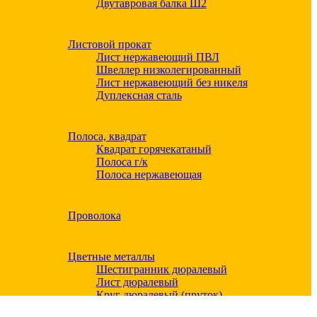
Двутавровая балка Ш2
Листовой прокат
Лист нержавеющий ПВЛ
Швеллер низколегированный
Лист нержавеющий без никеля
Дуплексная сталь
Полоса, квадрат
Квадрат горячекатаный
Полоса г/к
Полоса нержавеющая
Проволока
Цветные металлы
Шестигранник дюралевый
Лист дюралевый
Круг дюралевый (пруток)
Квадрат дюралевый