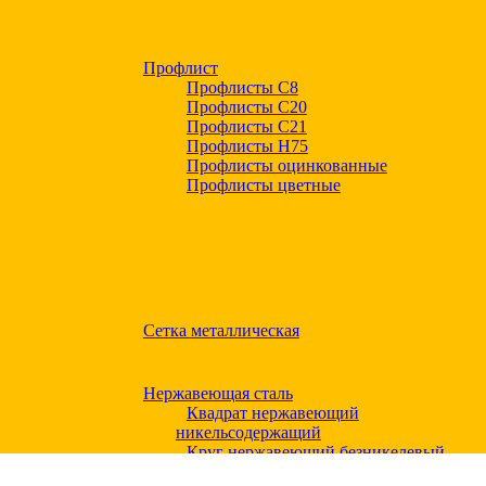
Профлист
Профлисты С8
Профлисты С20
Профлисты C21
Профлисты Н75
Профлисты оцинкованные
Профлисты цветные
Сетка металлическая
Нержавеющая сталь
Квадрат нержавеющий
никельсодержащий
Круг нержавеющий безникелевый
жаропрочный