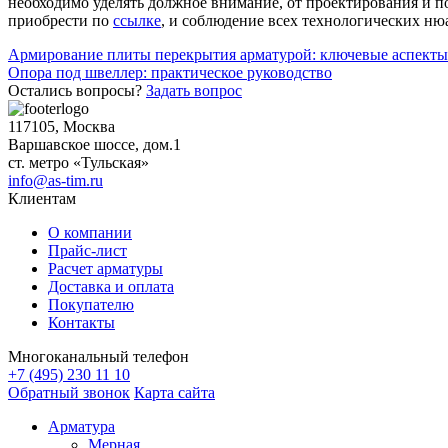
необходимо уделять должное внимание, от проектирования и п
приобрести по
ссылке
, и соблюдение всех технологических н
Навигация
Армирование плиты перекрытия арматурой: ключевые аспекты
Опора под швеллер: практическое руководство
по
Остались вопросы?
Задать вопрос
записям
117105, Москва
Варшавское шоссе, дом.1
ст. метро «Тульская»
info@as-tim.ru
Клиентам
О компании
Прайс-лист
Расчет арматуры
Доставка и оплата
Покупателю
Контакты
Многоканальный телефон
+7 (495) 230 11 10
Обратный звонок
Карта сайта
Арматура
Мерная