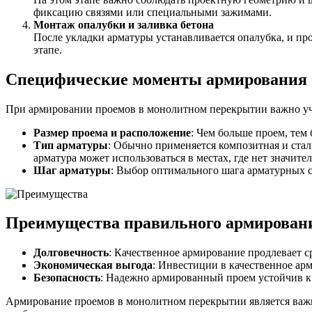
Фитинги резьбовые латунные
фиксацию связями или специальными зажимами.
Фитинги резьбовые стальные
Монтаж опалубки и заливка бетона
Фитинги резьбовые чугунные
После укладки арматуры устанавливается опалубка, и пр
этапе.
Специфические моменты армирования
При армировании проемов в монолитном перекрытии важно у
Размер проема и расположение
: Чем больше проем, тем
Тип арматуры
: Обычно применяется композитная и стал
арматура может использоваться в местах, где нет значите
Шаг арматуры
: Выбор оптимального шага арматурных 
Преимущества правильного армирован
Долговечность
: Качественное армирование продлевает 
Экономическая выгода
: Инвестиции в качественное ар
Безопасность
: Надежно армированный проем устойчив к 
Армирование проемов в монолитном перекрытии является важн