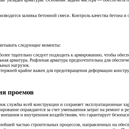
оизводится заливка бетонной смеси. Контроль качества бетона 
БУ металл
БУ трубы
читывать следующие моменты:
 более тщательно следует подходить к армированию, чтобы обес
ьная арматура. Рифленая арматура предпочтительна для обеспече
льных нагрузок.
стержней крайне важен для предотвращения деформации констру
ия проемов
срок службы всей конструкции и сохраняет эксплуатационные ха
мирование оправдаются за счет уменьшения затрат на ремонт и р
внешним и внутренним воздействиям, что гарантирует безопасн
ейшей частью строительных процессов, направленных на обесп