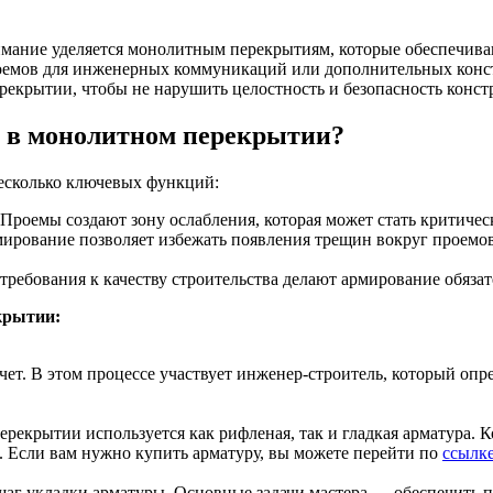
мание уделяется монолитным перекрытиям, которые обеспечиваю
проемов для инженерных коммуникаций или дополнительных конс
екрытии, чтобы не нарушить целостность и безопасность конст
в в монолитном перекрытии?
Оцинкованный прокат
Круг оцинкованный
есколько ключевых функций:
нный
Лист оцинкованный
Полоса оцинкованная
 Проемы создают зону ослабления, которая может стать критичес
Труба оцинкованная
мирование позволяет избежать появления трещин вокруг проемо
требования к качеству строительства делают армирование обяза
крытии:
ет. В этом процессе участвует инженер-строитель, который опр
рекрытии используется как рифленая, так и гладкая арматура.
. Если вам нужно купить арматуру, вы можете перейти по
ссылк
Хомуты стальные
шаг укладки арматуры. Основные задачи мастера — обеспечить