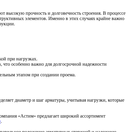
Лента медная
Лист медный
Труба медная
т высокую прочность и долговечность строения. В процессе
Круг бронзовый (пруток)
труктивных элементов. Именно в этих случаях крайне важно
Олово, cвинец, цинк, нихром
рукции.
Инженерные системы
Отводы стальные
Переходы стальные
Трубы полипропиленовые PP-R
кой при нагрузках.
Фланцы стальные
в, что особенно важно для долгосрочной надежности
Заглушки стальные
Тройники стальные
тельным этапом при создании проема.
Хомуты стальные
Крепеж шуруп-шпилька
Опоры стальные
Компенсаторы и вибровставки
Задвижки чугунные
еделяет диаметр и шаг арматуры, учитывая нагрузки, которые
Группы коллекторные
Ванны и сопутствующие товары
Воздухоотводчики
 Компания «Астим» предлагает широкий ассортимент
е
.
Труба ВГП
 правильное положение арматурных стержней и надежную