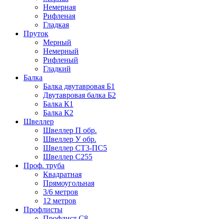
Немерная
Рифленая
Гладкая
Пруток
Мерный
Немерный
Рифленый
Гладкий
Балка
Балка двутавровая Б1
Двутавровая балка Б2
Балка К1
Балка К2
Швеллер
Швеллер П обр.
Швеллер У обр.
Швеллер СТ3-ПС5
Швеллер С255
Проф. труба
Квадратная
Прямоугольная
3/6 метров
12 метров
Профлисты
Профлист С8