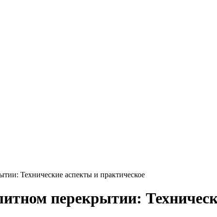
Круг нержавеющий никельсодержащий
Шестигранник нержавеющий
никельсодержащий
Шестигранник нержавеющий
безникелевый жаропрочный
Швеллер нержавеющий
никельсодержащий
Трубы нержавеющие электросварные
AISI прямоугольные
Трубы нержавеющие электросварные
AISI квадратные
Трубы нержавеющие электросварные
AISI
Трубы нержавеющие перфорированные
Трубы нержавеющие бесшовные
тии: Технические аспекты и практическое
итном перекрытии: Техническ