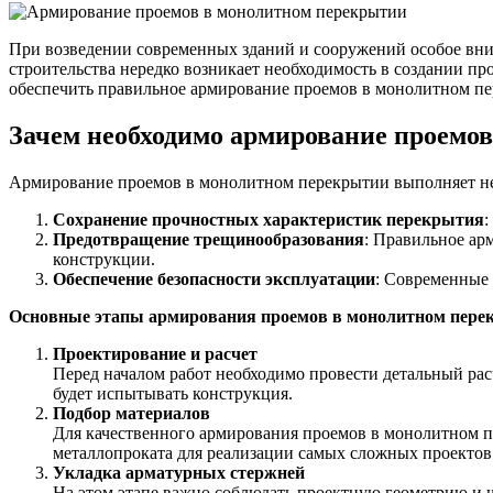
При возведении современных зданий и сооружений особое вни
строительства нередко возникает необходимость в создании 
обеспечить правильное армирование проемов в монолитном пер
Зачем необходимо армирование проемо
Качественные стали
Конструкционная сталь
Армирование проемов в монолитном перекрытии выполняет н
Круг горячекатаный конструкцио
Поковка
Сохранение прочностных характеристик перекрытия
:
Шестигранник горячекатаный
Предотвращение трещинообразования
: Правильное ар
конструкционный
конструкции.
Инструментальная сталь
Обеспечение безопасности эксплуатации
: Современные 
Основные этапы армирования проемов в монолитном пере
Проектирование и расчет
Перед началом работ необходимо провести детальный расч
будет испытывать конструкция.
Подбор материалов
Для качественного армирования проемов в монолитном пе
металлопроката для реализации самых сложных проектов
Укладка арматурных стержней
Фитинги
На этом этапе важно соблюдать проектную геометрию и 