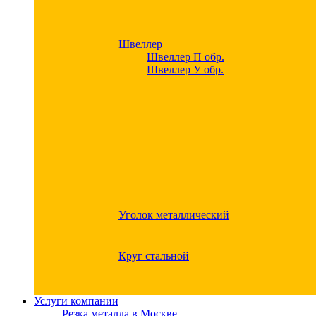
Швеллер
Швеллер П обр.
Швеллер У обр.
Уголок металлический
Круг стальной
Услуги компании
Резка металла в Москве