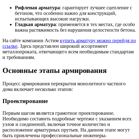
Шина
Фитинги
Рифленая арматура
: гарантирует лучшее сцепление с
медная
резьбовые
бетоном, что особенно важно для конструкций,
Круг
латунные
испытывающих высокие нагрузки.
медный
Фитинги
Гладкая арматура
: применяется в тех местах, где особо
(пруток)
резьбовые
важна растяжимость без нарушения целостности бетона.
Лента
стальные
медная
Фитинги
На сайте компании Астим
купить арматуру можно перейдя по
Лист
резьбовые
ссылке
. Здесь представлен широкий ассортимент
медный
чугунные
металлопроката, отвечающего всем необходимым стандартам
Труба
Хомуты
и требованиям.
медная
стальные
Круг
Труба ВГП
Основные этапы армирования
бронзовый
БУ металл
(пруток)
БУ трубы
Олово,
Хомуты
Процесс армирования перекрытия монолитного частного
cвинец,
стальные
дома включает несколько этапов:
цинк,
нихром
Проектирование
Первым шагом является грамотное проектирование.
Необходимо составить подробные чертежи с указанием всех
узлов и соединений, включая точное количество и
расположение арматурных прутьев. На данном этапе могут
быть привлечены профессиональные инженеры-