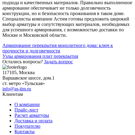
подхода и качественных материалов. Правильно выполненное
армирование обеспечивает не только долговечность
конструкции, но и безопасность проживания в таком доме.
Специалисты компании Астим готовы предложить широкий
выбор арматуры и сопутствующих материалов, необходимых
для успешного армирования, с возможностью доставки по
Москве и Московской области.
Навигация
Армирование перекрытия монолитного дома: ключ к
прочности и долговечности
по
Узлы армирования плит перекрытия
записям
Остались вопросы?
Задать вопрос
117105, Москва
Варшавское шоссе, дом.1
ст. метро «Тульская»
info@as-tim.ru
Клиентам
О компании
Прайс-лист
Расчет арматуры
Доставка и оплата
Покупателю
Контакты