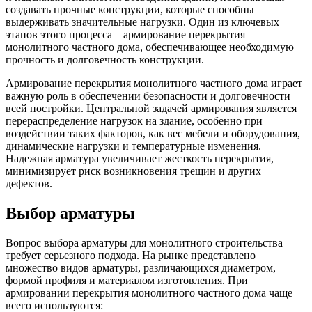
Трубы
Труба
Фланцы
создавать прочные конструкции, которые способны
нержавеющие
алюминиевая
стальные
выдерживать значительные нагрузки. Один из ключевых
электросварные
Уголок
Заглушки
этапов этого процесса – армирование перекрытия
AISI
алюминиевый
стальные
монолитного частного дома, обеспечивающее необходимую
Трубы
Фольга
Тройники
прочность и долговечность конструкции.
нержавеющие
алюминиевая
стальные
перфорированные
Чушка
Хомуты
Армирование перекрытия монолитного частного дома играет
Трубы
алюминиевая
стальные
важную роль в обеспечении безопасности и долговечности
нержавеющие
Швеллер
Крепеж
всей постройки. Центральной задачей армирования является
бесшовные
алюминиевый
шуруп-
перераспределение нагрузок на здание, особенно при
Шина
шпилька
воздействии таких факторов, как вес мебели и оборудования,
алюминиевая
Опоры
динамические нагрузки и температурные изменения.
Шестигранник
стальные
Надежная арматура увеличивает жесткость перекрытия,
латунный
Компенсато
минимизирует риск возникновения трещин и других
Квадрат
и
дефектов.
латунный
вибровставк
Круг
Задвижки
Выбор арматуры
латунный
чугунные
(пруток)
Группы
Вопрос выбора арматуры для монолитного строительства
Лента
коллекторн
требует серьезного подхода. На рынке представлено
латунная
Ванны и
множество видов арматуры, различающихся диаметром,
Лист
сопутствую
формой профиля и материалом изготовления. При
латунный
товары
армировании перекрытия монолитного частного дома чаще
Труба
Воздухоотв
всего используются:
латунная
Фитинги