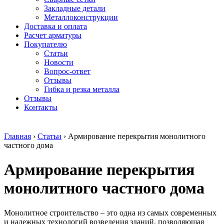
безникелевый
дюралевый
Поковка
Закладные детали
жаропрочный
(пруток)
Шестигранн
Металлоконструкции
Круг
Квадрат
горячекатан
Доставка и оплата
нержавеющий
дюралевый
конструкци
Расчет арматуры
никельсодержащий
Плита
Инструмент
Покупателю
Шестигранник
дюралевая
сталь
Статьи
нержавеющий
Труба
Оцинкованный
Новости
никельсодержащий
дюралевая
прокат
Вопрос-ответ
Шестигранник
Лента
Круг
Отзывы
нержавеющий
алюминиевая
оцинкованн
Гибка и резка металла
безникелевый
Лист
Лист
Отзывы
жаропрочный
алюминиевый
оцинкованн
Контакты
Швеллер
Лист
Полоса
нержавеющий
алюминиевый
оцинкованн
никельсодержащий
рифленый
Труба
Главная
›
Статьи
›
Армирование перекрытия монолитного
Трубы
Общестроительный
оцинкованн
частного дома
нержавеющие
профиль
Инженерные
электросварные
алюминиевый
системы
Армирование перекрытия
AISI
Плита
Отводы
прямоугольные
алюминиевая
стальные
Трубы
Профиль
Переходы
монолитного частного дома
нержавеющие
алюминиевый
стальные
электросварные
(вентиляционный)
Трубы
AISI
Тавр
полипропил
Монолитное строительство – это одна из самых современных
квадратные
алюминиевый
PP-R
и надежных технологий возведения зданий, позволяющая