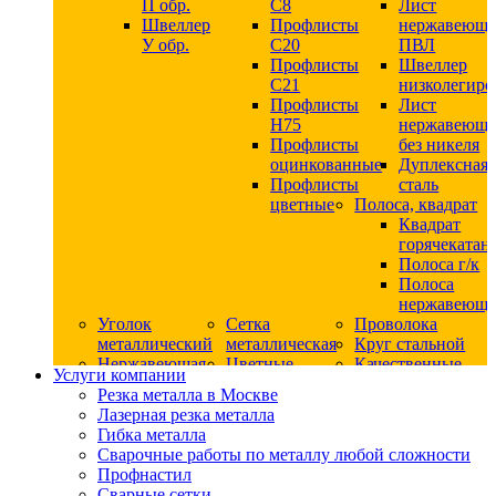
П обр.
С8
Лист
Швеллер
Профлисты
нержавеющ
У обр.
С20
ПВЛ
Профлисты
Швеллер
C21
низколегир
Профлисты
Лист
Н75
нержавеющ
Профлисты
без никеля
оцинкованные
Дуплексная
Профлисты
сталь
цветные
Полоса, квадрат
Квадрат
горячекатан
Полоса г/к
Полоса
нержавеюща
Уголок
Сетка
Проволока
металлический
металлическая
Круг стальной
Нержавеющая
Цветные
Качественные
Услуги компании
сталь
металлы
стали
Резка металла в Москве
Квадрат
Шестигранник
Конструкци
Лазерная резка металла
нержавеющий
дюралевый
сталь
Гибка металла
никельсодержащий
Лист
Круг
Сварочные работы по металлу любой сложности
Круг
дюралевый
горячекатан
Профнастил
нержавеющий
Круг
конструкци
Сварные сетки