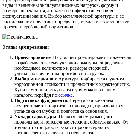
Шина
Фитинги
виды и величины эксплуатационных нагрузок, форму и
медная
резьбовые
размеры перекрытия, а также специфические условия
Круг
латунные
эксплуатации здания. Выбор металлической арматуры и ее
медный
Фитинги
расположение предстоит определить, исходя из особенностей
(пруток)
резьбовые
проекта и требований нормативов.
Лента
стальные
медная
Фитинги
Лист
резьбовые
медный
чугунные
Этапы армирования:
Труба
Хомуты
медная
стальные
Проектирование
: На стадии проектирования инженеры
Круг
Труба ВГП
разрабатывают схему укладки арматуры, определяют
бронзовый
БУ металл
необходимое количество и размеры стержней,
(пруток)
БУ трубы
учитывают величины прогибов и нагрузок.
Олово,
Хомуты
Выбор материалов
: Арматура подбирается с учетом
cвинец,
стальные
коррозионной стойкости и прочностных характеристик.
цинк,
Купить металлическую арматуру можно в нашем
нихром
каталоге, перейдя по
ссылке
.
Подготовка фундамента
: Перед армированием
осуществляется подготовка площадки, производится
установка опалубки и подготовка основания.
Укладка арматуры
: Первым слоем размещают
продольные и поперечные стержни, образуя каркас. От
точности этой работы зависит равномерность
распределения нагрузок на перекрытие.