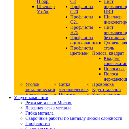
П обр.
С8
Лист
Швеллер
Профлисты
нержавеющ
У обр.
С20
ПВЛ
Профлисты
Швеллер
C21
низколегир
Профлисты
Лист
Н75
нержавеющ
Профлисты
без никеля
оцинкованные
Дуплексная
Профлисты
сталь
цветные
Полоса, квадрат
Квадрат
горячекатан
Полоса г/к
Полоса
нержавеюща
Уголок
Сетка
Проволока
металлический
металлическая
Круг стальной
Нержавеющая
Цветные
Качественные
Услуги компании
сталь
металлы
стали
Резка металла в Москве
Квадрат
Шестигранник
Конструкци
Лазерная резка металла
нержавеющий
дюралевый
сталь
Гибка металла
никельсодержащий
Лист
Круг
Сварочные работы по металлу любой сложности
Круг
дюралевый
горячекатан
Профнастил
нержавеющий
Круг
конструкци
Сварные сетки