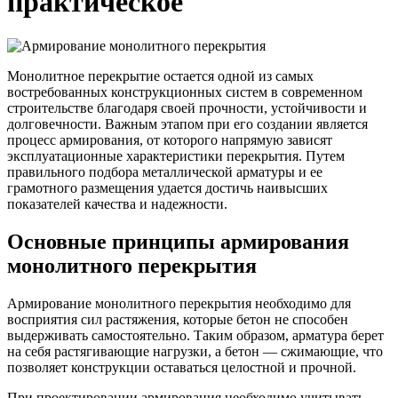
практическое
Трубы
Труба
Фланцы
нержавеющие
алюминиевая
стальные
электросварные
Уголок
Заглушки
AISI
алюминиевый
стальные
Трубы
Фольга
Тройники
Монолитное перекрытие остается одной из самых
нержавеющие
алюминиевая
стальные
востребованных конструкционных систем в современном
перфорированные
Чушка
Хомуты
строительстве благодаря своей прочности, устойчивости и
Трубы
алюминиевая
стальные
долговечности. Важным этапом при его создании является
нержавеющие
Швеллер
Крепеж
процесс армирования, от которого напрямую зависят
бесшовные
алюминиевый
шуруп-
эксплуатационные характеристики перекрытия. Путем
Шина
шпилька
правильного подбора металлической арматуры и ее
алюминиевая
Опоры
грамотного размещения удается достичь наивысших
Шестигранник
стальные
показателей качества и надежности.
латунный
Компенсато
Квадрат
и
Основные принципы армирования
латунный
вибровставк
монолитного перекрытия
Круг
Задвижки
латунный
чугунные
(пруток)
Группы
Армирование монолитного перекрытия необходимо для
Лента
коллекторн
восприятия сил растяжения, которые бетон не способен
латунная
Ванны и
выдерживать самостоятельно. Таким образом, арматура берет
Лист
сопутствую
на себя растягивающие нагрузки, а бетон — сжимающие, что
латунный
товары
позволяет конструкции оставаться целостной и прочной.
Труба
Воздухоотв
латунная
Фитинги
При проектировании армирования необходимо учитывать