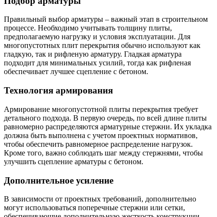
Подбор арматуры
Шина
Фитинги
медная
резьбовые
Правильный выбор арматуры – важный этап в строительном
Круг
латунные
процессе. Необходимо учитывать толщину плиты,
медный
Фитинги
предполагаемую нагрузку и условия эксплуатации. Для
(пруток)
резьбовые
многопустотных плит перекрытия обычно используют как
Лента
стальные
гладкую, так и рифленую арматуру. Гладкая арматура
медная
Фитинги
подходит для минимальных усилий, тогда как рифленая
Лист
резьбовые
обеспечивает лучшее сцепление с бетоном.
медный
чугунные
Труба
Хомуты
Технология армирования
медная
стальные
Круг
Труба ВГП
Армирование многопустотной плиты перекрытия требует
бронзовый
БУ металл
детального подхода. В первую очередь, по всей длине плиты
(пруток)
БУ трубы
равномерно распределяются арматурные стержни. Их укладка
Олово,
Хомуты
должна быть выполнена с учетом проектных нормативов,
cвинец,
стальные
чтобы обеспечить равномерное распределение нагрузок.
цинк,
Кроме того, важно соблюдать шаг между стержнями, чтобы
нихром
улучшить сцепление арматуры с бетоном.
Дополнительное усиление
В зависимости от проектных требований, дополнительно
могут использоваться поперечные стержни или сетки,
обеспечивающие дополнительную жесткость конструкции.