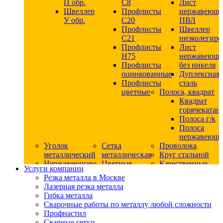
П обр.
С8
Лист
Швеллер
Профлисты
нержавеющ
У обр.
С20
ПВЛ
Профлисты
Швеллер
C21
низколегир
Профлисты
Лист
Н75
нержавеющ
Профлисты
без никеля
оцинкованные
Дуплексная
Профлисты
сталь
цветные
Полоса, квадрат
Квадрат
горячекатан
Полоса г/к
Полоса
нержавеюща
Уголок
Сетка
Проволока
металлический
металлическая
Круг стальной
Нержавеющая
Цветные
Качественные
Услуги компании
сталь
металлы
стали
Резка металла в Москве
Квадрат
Шестигранник
Конструкци
Лазерная резка металла
нержавеющий
дюралевый
сталь
Гибка металла
никельсодержащий
Лист
Круг
Сварочные работы по металлу любой сложности
Круг
дюралевый
горячекатан
Профнастил
нержавеющий
Круг
конструкци
Сварные сетки