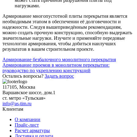
может стать причиной разрушения плиты под
нагрузками.
Армирование многопустотной плиты перекрытия является
необходимым этапом в обеспечении её долговечности и
надежности. Следуя вышеприведённым рекомендациям,
можно создать прочную конструкцию, способную выдержать
значительные нагрузки. Изучите и применяйте передовые
технологии армирования, чтобы добиться наилучших
результатов в вашем строительном проекте.
Навигация
Армирование безбалочного монолитного перекрытия
Армирование проемов в монолитном перекрытии:
по
руководство по укреплению конструкций
записям
Остались вопросы?
Задать вопрос
117105, Москва
Варшавское шоссе, дом.1
ст. метро «Тульская»
info@as-tim.ru
Клиентам
О компании
Прайс-лист
Расчет арматуры
Доставка и оплата