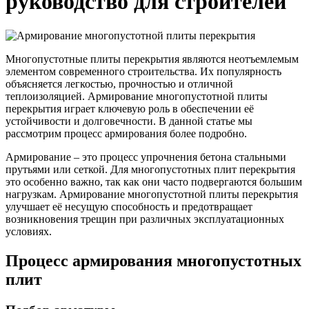
руководство для строителей
Трубы
Труба
Фланцы
нержавеющие
алюминиевая
стальные
электросварные
Уголок
Заглушки
AISI
алюминиевый
стальные
Трубы
Фольга
Тройники
Многопустотные плиты перекрытия являются неотъемлемым
нержавеющие
алюминиевая
стальные
элементом современного строительства. Их популярность
перфорированные
Чушка
Хомуты
объясняется легкостью, прочностью и отличной
Трубы
алюминиевая
стальные
теплоизоляцией. Армирование многопустотной плиты
нержавеющие
Швеллер
Крепеж
перекрытия играет ключевую роль в обеспечении её
бесшовные
алюминиевый
шуруп-
устойчивости и долговечности. В данной статье мы
Шина
шпилька
рассмотрим процесс армирования более подробно.
алюминиевая
Опоры
Шестигранник
стальные
Армирование – это процесс упрочнения бетона стальными
латунный
Компенсато
прутьями или сеткой. Для многопустотных плит перекрытия
Квадрат
и
это особенно важно, так как они часто подвергаются большим
латунный
вибровставк
нагрузкам. Армирование многопустотной плиты перекрытия
Круг
Задвижки
улучшает её несущую способность и предотвращает
латунный
чугунные
возникновения трещин при различных эксплуатационных
(пруток)
Группы
условиях.
Лента
коллекторн
латунная
Ванны и
Процесс армирования многопустотных
Лист
сопутствую
плит
латунный
товары
Труба
Воздухоотв
латунная
Фитинги