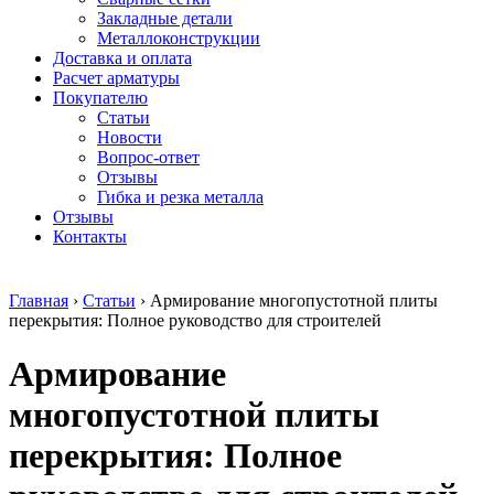
безникелевый
дюралевый
Поковка
Закладные детали
жаропрочный
(пруток)
Шестигранн
Металлоконструкции
Круг
Квадрат
горячекатан
Доставка и оплата
нержавеющий
дюралевый
конструкци
Расчет арматуры
никельсодержащий
Плита
Инструмент
Покупателю
Шестигранник
дюралевая
сталь
Статьи
нержавеющий
Труба
Оцинкованный
Новости
никельсодержащий
дюралевая
прокат
Вопрос-ответ
Шестигранник
Лента
Круг
Отзывы
нержавеющий
алюминиевая
оцинкованн
Гибка и резка металла
безникелевый
Лист
Лист
Отзывы
жаропрочный
алюминиевый
оцинкованн
Контакты
Швеллер
Лист
Полоса
нержавеющий
алюминиевый
оцинкованн
никельсодержащий
рифленый
Труба
Главная
›
Статьи
›
Армирование многопустотной плиты
Трубы
Общестроительный
оцинкованн
перекрытия: Полное руководство для строителей
нержавеющие
профиль
Инженерные
электросварные
алюминиевый
системы
Армирование
AISI
Плита
Отводы
прямоугольные
алюминиевая
стальные
Трубы
Профиль
Переходы
многопустотной плиты
нержавеющие
алюминиевый
стальные
электросварные
(вентиляционный)
Трубы
перекрытия: Полное
AISI
Тавр
полипропил
квадратные
алюминиевый
PP-R