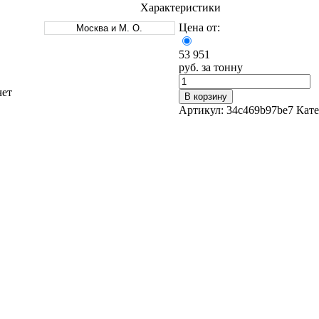
Характеристики
Цена от:
Москва и М. О.
53 951
руб. за тонну
чет
В корзину
Оцинкованный прокат
Артикул:
34c469b97be7
Кате
Круг оцинкованный
нный
Лист оцинкованный
Полоса оцинкованная
Труба оцинкованная
Хомуты стальные