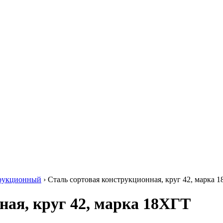
Круг нержавеющий никельсодержащий
Шестигранник нержавеющий
никельсодержащий
Шестигранник нержавеющий
безникелевый жаропрочный
Швеллер нержавеющий
никельсодержащий
Трубы нержавеющие электросварные
AISI прямоугольные
Трубы нержавеющие электросварные
AISI квадратные
Трубы нержавеющие электросварные
AISI
Трубы нержавеющие перфорированные
Трубы нержавеющие бесшовные
трукционный
›
Сталь сортовая конструкционная, круг 42, марка 
ная, круг 42, марка 18ХГТ