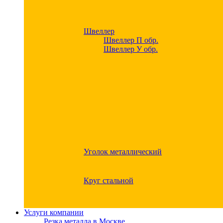
Швеллер
Швеллер П обр.
Швеллер У обр.
Уголок металлический
Круг стальной
Услуги компании
Резка металла в Москве