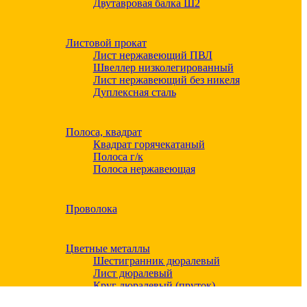
Двутавровая балка Ш2
Листовой прокат
Лист нержавеющий ПВЛ
Швеллер низколегированный
Лист нержавеющий без никеля
Дуплексная сталь
Полоса, квадрат
Квадрат горячекатаный
Полоса г/к
Полоса нержавеющая
Проволока
Цветные металлы
Шестигранник дюралевый
Лист дюралевый
Круг дюралевый (пруток)
Квадрат дюралевый