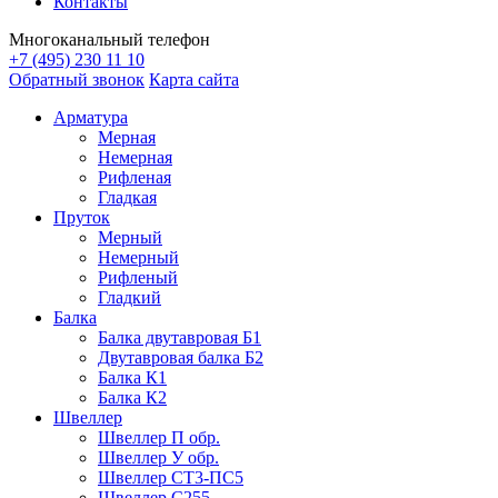
Контакты
Многоканальный телефон
+7 (495) 230 11 10
Обратный звонок
Карта сайта
Арматура
Мерная
Немерная
Рифленая
Гладкая
Пруток
Мерный
Немерный
Рифленый
Гладкий
Балка
Балка двутавровая Б1
Двутавровая балка Б2
Балка К1
Балка К2
Швеллер
Швеллер П обр.
Швеллер У обр.
Швеллер СТ3-ПС5
Швеллер С255