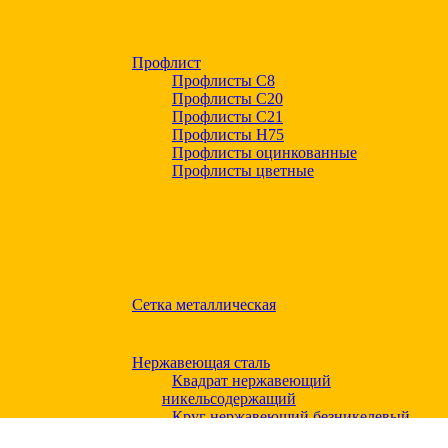
Профлист
Профлисты С8
Профлисты С20
Профлисты C21
Профлисты Н75
Профлисты оцинкованные
Профлисты цветные
Сетка металлическая
Нержавеющая сталь
Квадрат нержавеющий
никельсодержащий
Круг нержавеющий безникелевый
жаропрочный