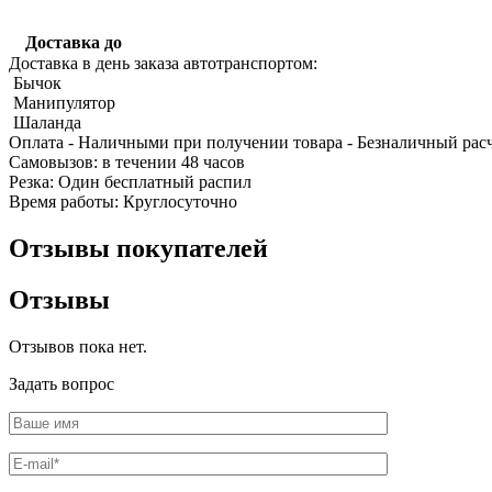
Доставка до
Доставка в день заказа автотранспортом:
Бычок
Манипулятор
Шаланда
Оплата
- Наличными при получении товара
- Безналичный рас
Качественные стали
Cамовызов:
в течении 48 часов
Конструкционная сталь
Резка:
Один бесплатный распил
Круг горячекатаный конструкцио
Время работы:
Круглосуточно
Поковка
Шестигранник горячекатаный
Отзывы покупателей
конструкционный
Инструментальная сталь
Отзывы
Отзывов пока нет.
Задать вопрос
Фитинги