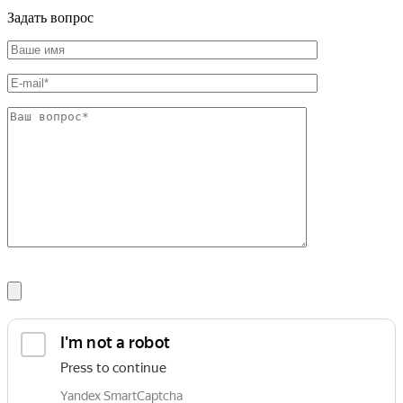
Шина
Фитинги
Задать вопрос
медная
резьбовые
Круг
латунные
медный
Фитинги
(пруток)
резьбовые
Лента
стальные
медная
Фитинги
Лист
резьбовые
медный
чугунные
Труба
Хомуты
медная
стальные
Круг
Труба ВГП
бронзовый
БУ металл
(пруток)
БУ трубы
Олово,
Хомуты
cвинец,
стальные
цинк,
нихром