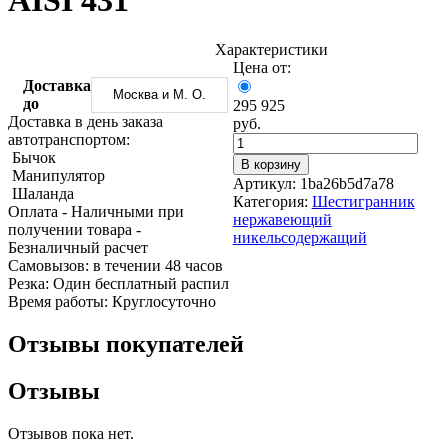
AISI 431
Трубы
Труба
Фланцы
нержавеющие
алюминиевая
стальные
электросварные
Уголок
Заглушки
Характеристики
AISI
алюминиевый
стальные
Цена от:
Трубы
Фольга
Тройники
Доставка
Москва и М. О.
нержавеющие
алюминиевая
стальные
до
295 925
перфорированные
Чушка
Хомуты
Доставка в день заказа
руб.
Трубы
алюминиевая
стальные
автотранспортом:
нержавеющие
Швеллер
Крепеж
Бычок
В корзину
бесшовные
алюминиевый
шуруп-
Манипулятор
Артикул:
1ba26b5d7a78
Шина
шпилька
Шаланда
Категория:
Шестигранник
алюминиевая
Опоры
Оплата
- Наличными при
нержавеющий
Шестигранник
стальные
получении товара
-
никельсодержащий
латунный
Компенсато
Безналичный расчет
Квадрат
и
Cамовызов:
в течении 48 часов
латунный
вибровставк
Резка:
Один бесплатный распил
Круг
Задвижки
Время работы:
Круглосуточно
латунный
чугунные
(пруток)
Группы
Отзывы покупателей
Лента
коллекторн
латунная
Ванны и
Отзывы
Лист
сопутствую
латунный
товары
Труба
Воздухоотв
Отзывов пока нет.
латунная
Фитинги