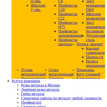
П обр.
С8
Лист
Швеллер
Профлисты
нержавеющ
У обр.
С20
ПВЛ
Профлисты
Швеллер
C21
низколегир
Профлисты
Лист
Н75
нержавеющ
Профлисты
без никеля
оцинкованные
Дуплексная
Профлисты
сталь
цветные
Полоса, квадрат
Квадрат
горячекатан
Полоса г/к
Полоса
нержавеюща
Уголок
Сетка
Проволока
металлический
металлическая
Круг стальной
Нержавеющая
Цветные
Качественные
Услуги компании
сталь
металлы
стали
Резка металла в Москве
Квадрат
Шестигранник
Конструкци
Лазерная резка металла
нержавеющий
дюралевый
сталь
Гибка металла
никельсодержащий
Лист
Круг
Сварочные работы по металлу любой сложности
Круг
дюралевый
горячекатан
Профнастил
нержавеющий
Круг
конструкци
Сварные сетки