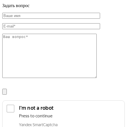
Шина
Фитинги
Задать вопрос
медная
резьбовые
Круг
латунные
медный
Фитинги
(пруток)
резьбовые
Лента
стальные
медная
Фитинги
Лист
резьбовые
медный
чугунные
Труба
Хомуты
медная
стальные
Круг
Труба ВГП
бронзовый
БУ металл
(пруток)
БУ трубы
Олово,
Хомуты
cвинец,
стальные
цинк,
нихром