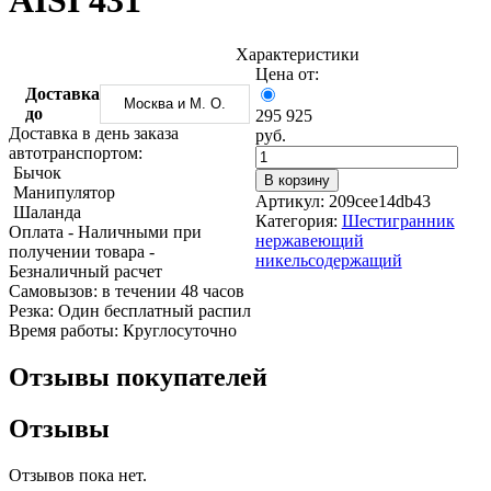
AISI 431
Трубы
Труба
Фланцы
нержавеющие
алюминиевая
стальные
электросварные
Уголок
Заглушки
Характеристики
AISI
алюминиевый
стальные
Цена от:
Трубы
Фольга
Тройники
Доставка
Москва и М. О.
нержавеющие
алюминиевая
стальные
до
295 925
перфорированные
Чушка
Хомуты
Доставка в день заказа
руб.
Трубы
алюминиевая
стальные
автотранспортом:
нержавеющие
Швеллер
Крепеж
Бычок
В корзину
бесшовные
алюминиевый
шуруп-
Манипулятор
Артикул:
209cee14db43
Шина
шпилька
Шаланда
Категория:
Шестигранник
алюминиевая
Опоры
Оплата
- Наличными при
нержавеющий
Шестигранник
стальные
получении товара
-
никельсодержащий
латунный
Компенсато
Безналичный расчет
Квадрат
и
Cамовызов:
в течении 48 часов
латунный
вибровставк
Резка:
Один бесплатный распил
Круг
Задвижки
Время работы:
Круглосуточно
латунный
чугунные
(пруток)
Группы
Отзывы покупателей
Лента
коллекторн
латунная
Ванны и
Отзывы
Лист
сопутствую
латунный
товары
Труба
Воздухоотв
Отзывов пока нет.
латунная
Фитинги