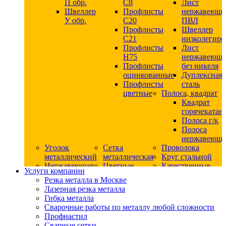
П обр.
С8
Лист
Швеллер
Профлисты
нержавеющ
У обр.
С20
ПВЛ
Профлисты
Швеллер
C21
низколегир
Профлисты
Лист
Н75
нержавеющ
Профлисты
без никеля
оцинкованные
Дуплексная
Профлисты
сталь
цветные
Полоса, квадрат
Квадрат
горячекатан
Полоса г/к
Полоса
нержавеюща
Уголок
Сетка
Проволока
металлический
металлическая
Круг стальной
Нержавеющая
Цветные
Качественные
Услуги компании
сталь
металлы
стали
Резка металла в Москве
Квадрат
Шестигранник
Конструкци
Лазерная резка металла
нержавеющий
дюралевый
сталь
Гибка металла
никельсодержащий
Лист
Круг
Сварочные работы по металлу любой сложности
Круг
дюралевый
горячекатан
Профнастил
нержавеющий
Круг
конструкци
Сварные сетки