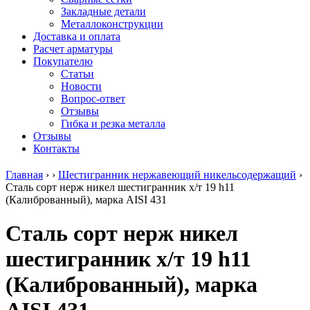
безникелевый
дюралевый
Поковка
Закладные детали
жаропрочный
(пруток)
Шестигранн
Металлоконструкции
Круг
Квадрат
горячекатан
Доставка и оплата
нержавеющий
дюралевый
конструкци
Расчет арматуры
никельсодержащий
Плита
Инструмент
Покупателю
Шестигранник
дюралевая
сталь
Статьи
нержавеющий
Труба
Оцинкованный
Новости
никельсодержащий
дюралевая
прокат
Вопрос-ответ
Шестигранник
Лента
Круг
Отзывы
нержавеющий
алюминиевая
оцинкованн
Гибка и резка металла
безникелевый
Лист
Лист
Отзывы
жаропрочный
алюминиевый
оцинкованн
Контакты
Швеллер
Лист
Полоса
нержавеющий
алюминиевый
оцинкованн
Главная
›
›
Шестигранник нержавеющий никельсодержащий
›
никельсодержащий
рифленый
Труба
Сталь сорт нерж никел шестигранник х/т 19 h11
Трубы
Общестроительный
оцинкованн
(Калиброванный), марка AISI 431
нержавеющие
профиль
Инженерные
электросварные
алюминиевый
системы
Сталь сорт нерж никел
AISI
Плита
Отводы
прямоугольные
алюминиевая
стальные
шестигранник х/т 19 h11
Трубы
Профиль
Переходы
нержавеющие
алюминиевый
стальные
(Калиброванный), марка
электросварные
(вентиляционный)
Трубы
AISI
Тавр
полипропил
квадратные
алюминиевый
PP-R