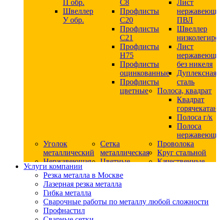
П обр.
С8
Лист
Швеллер
Профлисты
нержавеющ
У обр.
С20
ПВЛ
Профлисты
Швеллер
C21
низколегир
Профлисты
Лист
Н75
нержавеющ
Профлисты
без никеля
оцинкованные
Дуплексная
Профлисты
сталь
цветные
Полоса, квадрат
Квадрат
горячекатан
Полоса г/к
Полоса
нержавеюща
Уголок
Сетка
Проволока
металлический
металлическая
Круг стальной
Нержавеющая
Цветные
Качественные
Услуги компании
сталь
металлы
стали
Резка металла в Москве
Квадрат
Шестигранник
Конструкци
Лазерная резка металла
нержавеющий
дюралевый
сталь
Гибка металла
никельсодержащий
Лист
Круг
Сварочные работы по металлу любой сложности
Круг
дюралевый
горячекатан
Профнастил
нержавеющий
Круг
конструкци
Сварные сетки