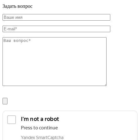
Шина
Фитинги
Задать вопрос
медная
резьбовые
Круг
латунные
медный
Фитинги
(пруток)
резьбовые
Лента
стальные
медная
Фитинги
Лист
резьбовые
медный
чугунные
Труба
Хомуты
медная
стальные
Круг
Труба ВГП
бронзовый
БУ металл
(пруток)
БУ трубы
Олово,
Хомуты
cвинец,
стальные
цинк,
нихром