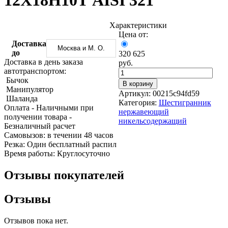
12Х18Н10Т AISI 321
Трубы
Труба
Фланцы
нержавеющие
алюминиевая
стальные
электросварные
Уголок
Заглушки
Характеристики
AISI
алюминиевый
стальные
Цена от:
Трубы
Фольга
Тройники
Доставка
Москва и М. О.
нержавеющие
алюминиевая
стальные
до
320 625
перфорированные
Чушка
Хомуты
Доставка в день заказа
руб.
Трубы
алюминиевая
стальные
автотранспортом:
нержавеющие
Швеллер
Крепеж
Бычок
В корзину
бесшовные
алюминиевый
шуруп-
Манипулятор
Артикул:
00215c94fd59
Шина
шпилька
Шаланда
Категория:
Шестигранник
алюминиевая
Опоры
Оплата
- Наличными при
нержавеющий
Шестигранник
стальные
получении товара
-
никельсодержащий
латунный
Компенсато
Безналичный расчет
Квадрат
и
Cамовызов:
в течении 48 часов
латунный
вибровставк
Резка:
Один бесплатный распил
Круг
Задвижки
Время работы:
Круглосуточно
латунный
чугунные
(пруток)
Группы
Отзывы покупателей
Лента
коллекторн
латунная
Ванны и
Отзывы
Лист
сопутствую
латунный
товары
Труба
Воздухоотв
Отзывов пока нет.
латунная
Фитинги