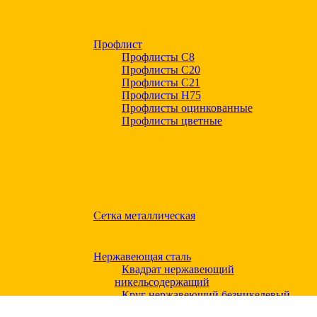
Профлист
Профлисты С8
Профлисты С20
Профлисты C21
Профлисты Н75
Профлисты оцинкованные
Профлисты цветные
Сетка металлическая
Нержавеющая сталь
Квадрат нержавеющий
никельсодержащий
Круг нержавеющий безникелевый
жаропрочный