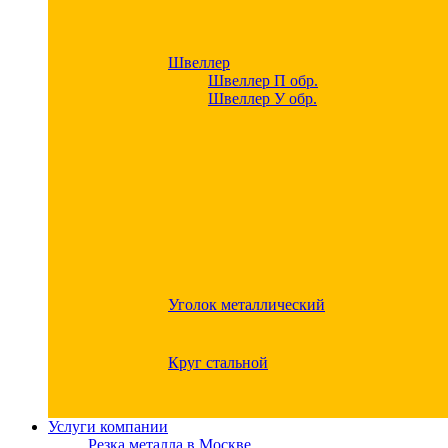
Швеллер
Швеллер П обр.
Швеллер У обр.
Уголок металлический
Круг стальной
Услуги компании
Резка металла в Москве