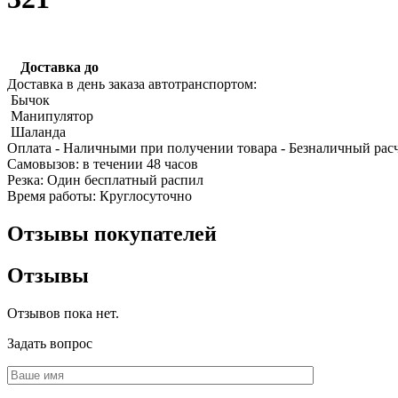
Доставка до
Доставка в день заказа автотранспортом:
Бычок
Манипулятор
Качественные стали
Шаланда
Конструкционная сталь
Оплата
- Наличными при получении товара
- Безналичный рас
Круг горячекатаный конструкцио
Cамовызов:
в течении 48 часов
Поковка
Резка:
Один бесплатный распил
Шестигранник горячекатаный
Время работы:
Круглосуточно
конструкционный
Инструментальная сталь
Отзывы покупателей
Отзывы
Отзывов пока нет.
Задать вопрос
Фитинги