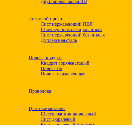
Двутавровая балка Ш2
Листовой прокат
Лист нержавеющий ПВЛ
Швеллер низколегированный
Лист нержавеющий без никеля
Дуплексная сталь
Полоса, квадрат
Квадрат горячекатаный
Полоса г/к
Полоса нержавеющая
Проволока
Цветные металлы
Шестигранник дюралевый
Лист дюралевый
Круг дюралевый (пруток)
Квадрат дюралевый