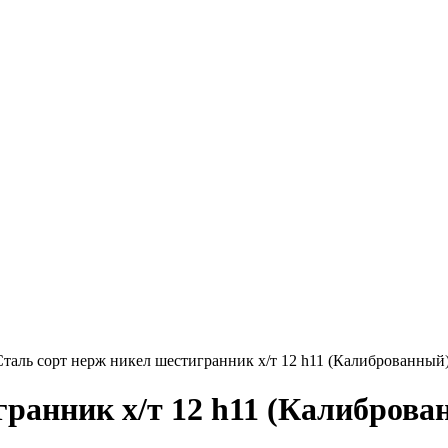
Круг нержавеющий никельсодержащий
Шестигранник нержавеющий
никельсодержащий
Шестигранник нержавеющий
безникелевый жаропрочный
Швеллер нержавеющий
никельсодержащий
Трубы нержавеющие электросварные
AISI прямоугольные
Трубы нержавеющие электросварные
AISI квадратные
Трубы нержавеющие электросварные
AISI
Трубы нержавеющие перфорированные
Трубы нержавеющие бесшовные
Сталь сорт нерж никел шестигранник х/т 12 h11 (Калиброванный
гранник х/т 12 h11 (Калибров