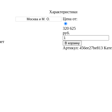
Характеристики
Цена от:
Москва и М. О.
320 625
руб.
Оцинкованный прокат
Круг оцинкованный
чет
нный
Лист оцинкованный
В корзину
Полоса оцинкованная
Артикул:
456ee27be813
Кате
Труба оцинкованная
Хомуты стальные