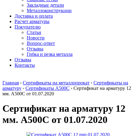
безникелевый
дюралевый
Поковка
Закладные детали
жаропрочный
(пруток)
Шестигранн
Металлоконструкции
Круг
Квадрат
горячекатан
Доставка и оплата
нержавеющий
дюралевый
конструкци
Расчет арматуры
никельсодержащий
Плита
Инструмент
Покупателю
Шестигранник
дюралевая
сталь
Статьи
нержавеющий
Труба
Оцинкованный
Новости
никельсодержащий
дюралевая
прокат
Вопрос-ответ
Шестигранник
Лента
Круг
Отзывы
нержавеющий
алюминиевая
оцинкованн
Гибка и резка металла
безникелевый
Лист
Лист
Отзывы
жаропрочный
алюминиевый
оцинкованн
Контакты
Швеллер
Лист
Полоса
нержавеющий
алюминиевый
оцинкованн
никельсодержащий
рифленый
Труба
Главная
›
Сертификаты на металлопрокат
›
Сертификаты на
Трубы
Общестроительный
оцинкованн
арматуру
›
Сертификаты А500С
›
Сертификат на арматуру 12
нержавеющие
профиль
Инженерные
мм. А500С от 01.07.2020
электросварные
алюминиевый
системы
AISI
Плита
Отводы
Сертификат на арматуру 12
прямоугольные
алюминиевая
стальные
Трубы
Профиль
Переходы
нержавеющие
алюминиевый
стальные
мм. А500С от 01.07.2020
электросварные
(вентиляционный)
Трубы
AISI
Тавр
полипропил
квадратные
алюминиевый
PP-R