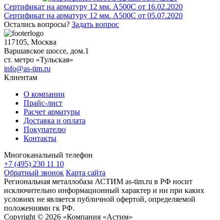
Трубы
Труба
Фланцы
Навигация
Сертификат на арматуру 12 мм. А500С от 16.02.2020
нержавеющие
алюминиевая
стальные
Сертификат на арматуру 12 мм. А500С от 05.07.2020
по
электросварные
Уголок
Заглушки
Остались вопросы?
Задать вопрос
AISI
алюминиевый
стальные
записям
Трубы
Фольга
Тройники
117105, Москва
нержавеющие
алюминиевая
стальные
Варшавское шоссе, дом.1
перфорированные
Чушка
Хомуты
ст. метро «Тульская»
Трубы
алюминиевая
стальные
info@as-tim.ru
нержавеющие
Швеллер
Крепеж
Клиентам
бесшовные
алюминиевый
шуруп-
Шина
шпилька
О компании
алюминиевая
Опоры
Прайс-лист
Шестигранник
стальные
Расчет арматуры
латунный
Компенсато
Доставка и оплата
Квадрат
и
Покупателю
латунный
вибровставк
Контакты
Круг
Задвижки
латунный
чугунные
Многоканальный телефон
(пруток)
Группы
+7 (495) 230 11 10
Лента
коллекторн
Обратный звонок
Карта сайта
латунная
Ванны и
Региональная металлобаза АСТИМ as-tim.ru в РФ носит
Лист
сопутствую
исключительно информационный характер и ни при каких
латунный
товары
условиях не является публичной офертой, определяемой
Труба
Воздухоотв
положениями гк РФ.
латунная
Фитинги
Copyright © 2026 «Компания «Астим»