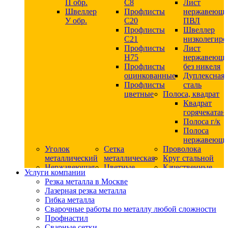
П обр.
С8
Лист
Швеллер
Профлисты
нержавеющ
У обр.
С20
ПВЛ
Профлисты
Швеллер
C21
низколегир
Профлисты
Лист
Н75
нержавеющ
Профлисты
без никеля
оцинкованные
Дуплексная
Профлисты
сталь
цветные
Полоса, квадрат
Квадрат
горячекатан
Полоса г/к
Полоса
нержавеюща
Уголок
Сетка
Проволока
металлический
металлическая
Круг стальной
Нержавеющая
Цветные
Качественные
Услуги компании
сталь
металлы
стали
Резка металла в Москве
Квадрат
Шестигранник
Конструкци
Лазерная резка металла
нержавеющий
дюралевый
сталь
Гибка металла
никельсодержащий
Лист
Круг
Сварочные работы по металлу любой сложности
Круг
дюралевый
горячекатан
Профнастил
нержавеющий
Круг
конструкци
Сварные сетки