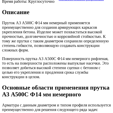
Время работы:
Круглосуточно
Шина
Фитинги
медная
резьбовые
Описание
Круг
латунные
медный
Фитинги
(пруток)
резьбовые
Пруток А3 А500С Ф14 мм немерный применяется
Лента
стальные
преимущественно для создания армирующих каркасов
медная
Фитинги
укрепления бетона. Изделие может похвастаться высокой
Лист
резьбовые
прочностью, долговечностью и коррозийной стойкостью. К
медный
чугунные
тому же прутки с таким диаметром сохранили определенную
Труба
Хомуты
степень гибкости, позволяющую создавать конструкции
медная
стальные
сложных форм.
Круг
Труба ВГП
бронзовый
БУ металл
Поверхность прутка А3 А500С Ф14 мм немерного рифленая,
(пруток)
БУ трубы
то есть на поверхности расположены выпуклые насечки. Это
Олово,
Хомуты
позволяет добиться высокой степени сцепки с бетоном с
cвинец,
стальные
целью его укрепления и продления срока службы
цинк,
конструкции в целом.
нихром
Основные области применения прутка
А3 А500С Ф14 мм немерного
Арматура с данным диаметром и типом профиля используется
преимущественно для решения следующего ряда задач: