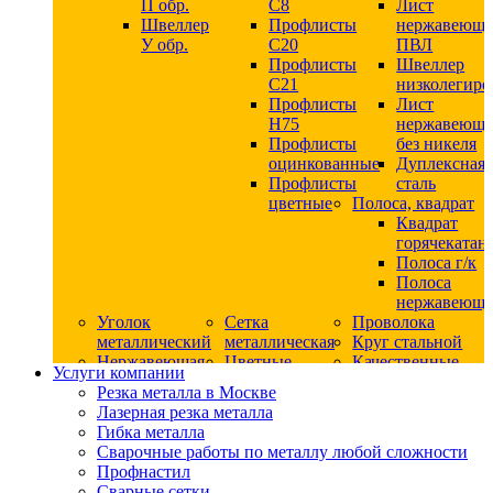
П обр.
С8
Лист
Швеллер
Профлисты
нержавеющ
У обр.
С20
ПВЛ
Профлисты
Швеллер
C21
низколегир
Профлисты
Лист
Н75
нержавеющ
Профлисты
без никеля
оцинкованные
Дуплексная
Профлисты
сталь
цветные
Полоса, квадрат
Квадрат
горячекатан
Полоса г/к
Полоса
нержавеюща
Уголок
Сетка
Проволока
металлический
металлическая
Круг стальной
Нержавеющая
Цветные
Качественные
Услуги компании
сталь
металлы
стали
Резка металла в Москве
Квадрат
Шестигранник
Конструкци
Лазерная резка металла
нержавеющий
дюралевый
сталь
Гибка металла
никельсодержащий
Лист
Круг
Сварочные работы по металлу любой сложности
Круг
дюралевый
горячекатан
Профнастил
нержавеющий
Круг
конструкци
Сварные сетки