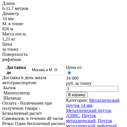
Трубы
Труба
Фланцы
Длина
нержавеющие
алюминиевая
стальные
6-11,7 метров
электросварные
Уголок
Заглушки
Диаметр
AISI
алюминиевый
стальные
14 мм
Трубы
Фольга
Тройники
М. в тонне
нержавеющие
алюминиевая
стальные
826 м
перфорированные
Чушка
Хомуты
Масса пог.м.
Трубы
алюминиевая
стальные
1,21 кг
нержавеющие
Швеллер
Крепеж
Цена
бесшовные
алюминиевый
шуруп-
за тонну
Шина
шпилька
Поверхность
алюминиевая
Опоры
рифлёная
Шестигранник
стальные
Доставка
Цена от:
латунный
Компенсато
Москва и М. О.
до
Квадрат
и
Доставка в день заказа
34 000
латунный
вибровставк
автотранспортом:
руб. за тонну
Круг
Задвижки
Бычок
латунный
чугунные
Манипулятор
(пруток)
Группы
В корзину
Шаланда
Лента
коллекторн
Категории:
Металлический
Оплата
- Наличными при
латунная
Ванны и
пруток 14 мм
,
получении товара
-
Лист
сопутствую
Металлический пруток
Безналичный расчет
латунный
товары
А500С
,
Пруток
Cамовызов:
в течении 48 часов
Труба
Воздухоотв
металлический
,
Пруток
Резка:
Один бесплатный распил
латунная
Фитинги
металлический рифленый