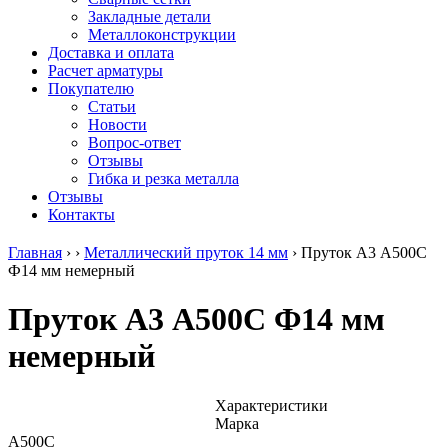
безникелевый
дюралевый
Поковка
Закладные детали
жаропрочный
(пруток)
Шестигранн
Металлоконструкции
Круг
Квадрат
горячекатан
Доставка и оплата
нержавеющий
дюралевый
конструкци
Расчет арматуры
никельсодержащий
Плита
Инструмент
Покупателю
Шестигранник
дюралевая
сталь
Статьи
нержавеющий
Труба
Оцинкованный
Новости
никельсодержащий
дюралевая
прокат
Вопрос-ответ
Шестигранник
Лента
Круг
Отзывы
нержавеющий
алюминиевая
оцинкованн
Гибка и резка металла
безникелевый
Лист
Лист
Отзывы
жаропрочный
алюминиевый
оцинкованн
Контакты
Швеллер
Лист
Полоса
нержавеющий
алюминиевый
оцинкованн
Главная
›
›
Металлический пруток 14 мм
›
Пруток А3 А500С
никельсодержащий
рифленый
Труба
Ф14 мм немерный
Трубы
Общестроительный
оцинкованн
нержавеющие
профиль
Инженерные
Пруток А3 А500С Ф14 мм
электросварные
алюминиевый
системы
AISI
Плита
Отводы
немерный
прямоугольные
алюминиевая
стальные
Трубы
Профиль
Переходы
нержавеющие
алюминиевый
стальные
электросварные
(вентиляционный)
Трубы
Характеристики
AISI
Тавр
полипропил
Марка
квадратные
алюминиевый
PP-R
А500С