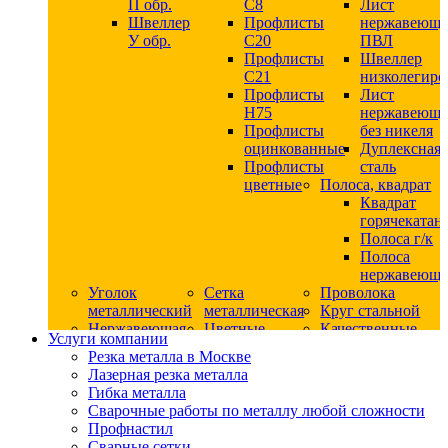
П обр.
С8
Лист
Швеллер
Профлисты
нержавеющ
У обр.
С20
ПВЛ
Профлисты
Швеллер
C21
низколегир
Профлисты
Лист
Н75
нержавеющ
Профлисты
без никеля
оцинкованные
Дуплексная
Профлисты
сталь
цветные
Полоса, квадрат
Квадрат
горячекатан
Полоса г/к
Полоса
нержавеюща
Уголок
Сетка
Проволока
металлический
металлическая
Круг стальной
Нержавеющая
Цветные
Качественные
Услуги компании
сталь
металлы
стали
Резка металла в Москве
Квадрат
Шестигранник
Конструкци
Лазерная резка металла
нержавеющий
дюралевый
сталь
Гибка металла
никельсодержащий
Лист
Круг
Сварочные работы по металлу любой сложности
Круг
дюралевый
горячекатан
Профнастил
нержавеющий
Круг
конструкци
Сварные сетки