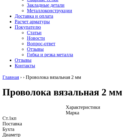
безникелевый
дюралевый
Поковка
Закладные детали
жаропрочный
(пруток)
Шестигранн
Металлоконструкции
Круг
Квадрат
горячекатан
Доставка и оплата
нержавеющий
дюралевый
конструкци
Расчет арматуры
никельсодержащий
Плита
Инструмент
Покупателю
Шестигранник
дюралевая
сталь
Статьи
нержавеющий
Труба
Оцинкованный
Новости
никельсодержащий
дюралевая
прокат
Вопрос-ответ
Шестигранник
Лента
Круг
Отзывы
нержавеющий
алюминиевая
оцинкованн
Гибка и резка металла
безникелевый
Лист
Лист
Отзывы
жаропрочный
алюминиевый
оцинкованн
Контакты
Швеллер
Лист
Полоса
нержавеющий
алюминиевый
оцинкованн
Главная
›
›
Проволока вязальная 2 мм
никельсодержащий
рифленый
Труба
Трубы
Общестроительный
оцинкованн
Проволока вязальная 2 мм
нержавеющие
профиль
Инженерные
электросварные
алюминиевый
системы
AISI
Плита
Отводы
прямоугольные
алюминиевая
стальные
Характеристики
Трубы
Профиль
Переходы
Марка
нержавеющие
алюминиевый
стальные
Ст.1кп
электросварные
(вентиляционный)
Трубы
Поставка
AISI
Тавр
полипропил
Бухта
квадратные
алюминиевый
PP-R
Диаметр