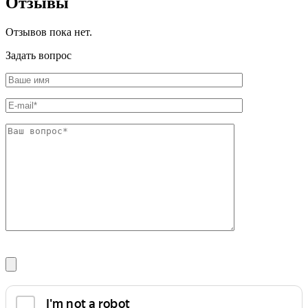
Отзывы
Шина
Фитинги
медная
резьбовые
Отзывов пока нет.
Круг
латунные
медный
Фитинги
Задать вопрос
(пруток)
резьбовые
Лента
стальные
медная
Фитинги
Лист
резьбовые
медный
чугунные
Труба
Хомуты
медная
стальные
Круг
Труба ВГП
бронзовый
БУ металл
(пруток)
БУ трубы
Олово,
Хомуты
cвинец,
стальные
цинк,
нихром