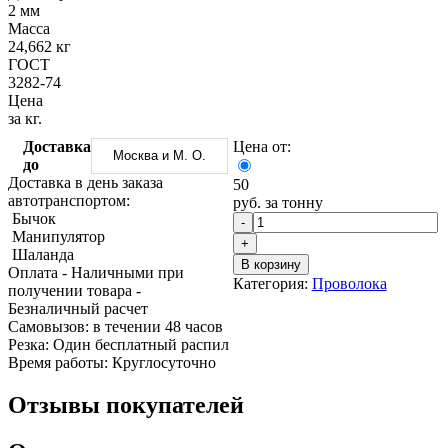
Трубы
Труба
Фланцы
2 мм
нержавеющие
алюминиевая
стальные
Масса
электросварные
Уголок
Заглушки
24,662 кг
AISI
алюминиевый
стальные
ГОСТ
Трубы
Фольга
Тройники
3282-74
нержавеющие
алюминиевая
стальные
Цена
перфорированные
Чушка
Хомуты
за кг.
Трубы
алюминиевая
стальные
Доставка
Цена от:
нержавеющие
Швеллер
Крепеж
Москва и М. О.
до
бесшовные
алюминиевый
шуруп-
Доставка в день заказа
50
Шина
шпилька
автотранспортом:
руб. за тонну
алюминиевая
Опоры
Бычок
-
Шестигранник
стальные
Манипулятор
латунный
Компенсато
+
Шаланда
Квадрат
и
В корзину
Оплата
- Наличными при
латунный
вибровставк
Категория:
Проволока
получении товара
-
Круг
Задвижки
Безналичный расчет
латунный
чугунные
Cамовызов:
в течении 48 часов
(пруток)
Группы
Резка:
Один бесплатный распил
Лента
коллекторн
Время работы:
Круглосуточно
латунная
Ванны и
Лист
сопутствую
Отзывы покупателей
латунный
товары
Труба
Воздухоотв
латунная
Фитинги