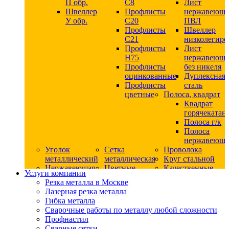
П обр.
С8
Лист
Швеллер
Профлисты
нержавеющ
У обр.
С20
ПВЛ
Профлисты
Швеллер
C21
низколегир
Профлисты
Лист
Н75
нержавеющ
Профлисты
без никеля
оцинкованные
Дуплексная
Профлисты
сталь
цветные
Полоса, квадрат
Квадрат
горячекатан
Полоса г/к
Полоса
нержавеюща
Уголок
Сетка
Проволока
металлический
металлическая
Круг стальной
Нержавеющая
Цветные
Качественные
Услуги компании
сталь
металлы
стали
Резка металла в Москве
Квадрат
Шестигранник
Конструкци
Лазерная резка металла
нержавеющий
дюралевый
сталь
Гибка металла
никельсодержащий
Лист
Круг
Сварочные работы по металлу любой сложности
Круг
дюралевый
горячекатан
Профнастил
нержавеющий
Круг
конструкци
Сварные сетки