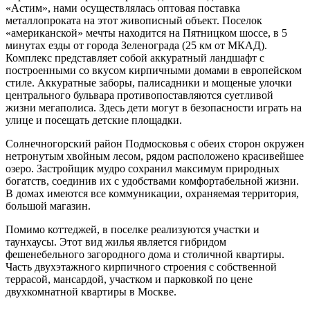
Трубы
Труба
Фланцы
«Астим», нами осуществлялась оптовая поставка
нержавеющие
алюминиевая
стальные
металлопроката на этот живописный объект. Поселок
электросварные
Уголок
Заглушки
«американской» мечты находится на Пятницком шоссе, в 5
AISI
алюминиевый
стальные
минутах езды от города Зеленограда (25 км от МКАД).
Трубы
Фольга
Тройники
Комплекс представляет собой аккуратный ландшафт с
нержавеющие
алюминиевая
стальные
построенными со вкусом кирпичными домами в европейском
перфорированные
Чушка
Хомуты
стиле. Аккуратные заборы, палисадники и мощеные улочки
Трубы
алюминиевая
стальные
центрального бульвара противопоставляются суетливой
нержавеющие
Швеллер
Крепеж
жизни мегаполиса. Здесь дети могут в безопасности играть на
бесшовные
алюминиевый
шуруп-
улице и посещать детские площадки.
Шина
шпилька
алюминиевая
Опоры
Солнечногорский район Подмосковья с обеих сторон окружен
Шестигранник
стальные
нетронутым хвойным лесом, рядом расположено красивейшее
латунный
Компенсато
озеро. Застройщик мудро сохранил максимум природных
Квадрат
и
богатств, соединив их с удобствами комфортабельной жизни.
латунный
вибровставк
В домах имеются все коммуникации, охраняемая территория,
Круг
Задвижки
большой магазин.
латунный
чугунные
Помимо коттеджей, в поселке реализуются участки и
(пруток)
Группы
таунхаусы. Этот вид жилья является гибридом
Лента
коллекторн
фешенебельного загородного дома и столичной квартиры.
латунная
Ванны и
Часть двухэтажного кирпичного строения с собственной
Лист
сопутствую
террасой, мансардой, участком и парковкой по цене
латунный
товары
двухкомнатной квартиры в Москве.
Труба
Воздухоотв
латунная
Фитинги