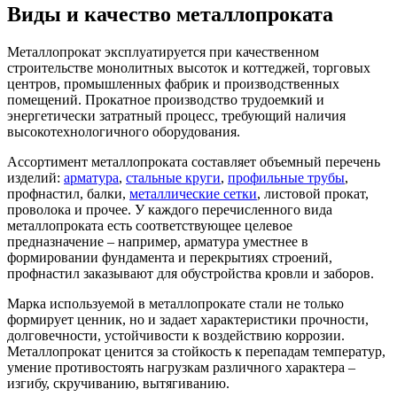
Шина
Фитинги
Виды и качество металлопроката
медная
резьбовые
Круг
латунные
Металлопрокат эксплуатируется при качественном
медный
Фитинги
строительстве монолитных высоток и коттеджей, торговых
(пруток)
резьбовые
центров, промышленных фабрик и производственных
Лента
стальные
помещений. Прокатное производство трудоемкий и
медная
Фитинги
энергетически затратный процесс, требующий наличия
Лист
резьбовые
высокотехнологичного оборудования.
медный
чугунные
Труба
Хомуты
Ассортимент металлопроката составляет объемный перечень
медная
стальные
изделий:
арматура
,
стальные круги
,
профильные трубы
,
Круг
Труба ВГП
профнастил, балки,
металлические сетки
, листовой прокат,
бронзовый
БУ металл
проволока и прочее. У каждого перечисленного вида
(пруток)
БУ трубы
металлопроката есть соответствующее целевое
Олово,
Хомуты
предназначение – например, арматура уместнее в
cвинец,
стальные
формировании фундамента и перекрытиях строений,
цинк,
профнастил заказывают для обустройства кровли и заборов.
нихром
Марка используемой в металлопрокате стали не только
формирует ценник, но и задает характеристики прочности,
долговечности, устойчивости к воздействию коррозии.
Металлопрокат ценится за стойкость к перепадам температур,
умение противостоять нагрузкам различного характера –
изгибу, скручиванию, вытягиванию.