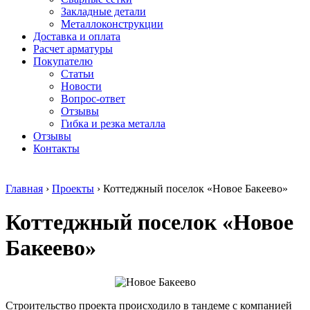
безникелевый
дюралевый
Поковка
Закладные детали
жаропрочный
(пруток)
Шестигранн
Металлоконструкции
Круг
Квадрат
горячекатан
Доставка и оплата
нержавеющий
дюралевый
конструкци
Расчет арматуры
никельсодержащий
Плита
Инструмент
Покупателю
Шестигранник
дюралевая
сталь
Статьи
нержавеющий
Труба
Оцинкованный
Новости
никельсодержащий
дюралевая
прокат
Вопрос-ответ
Шестигранник
Лента
Круг
Отзывы
нержавеющий
алюминиевая
оцинкованн
Гибка и резка металла
безникелевый
Лист
Лист
Отзывы
жаропрочный
алюминиевый
оцинкованн
Контакты
Швеллер
Лист
Полоса
нержавеющий
алюминиевый
оцинкованн
никельсодержащий
рифленый
Труба
Главная
›
Проекты
›
Коттеджный поселок «Новое Бакеево»
Трубы
Общестроительный
оцинкованн
нержавеющие
профиль
Инженерные
Коттеджный поселок «Новое
электросварные
алюминиевый
системы
AISI
Плита
Отводы
прямоугольные
алюминиевая
стальные
Бакеево»
Трубы
Профиль
Переходы
нержавеющие
алюминиевый
стальные
электросварные
(вентиляционный)
Трубы
AISI
Тавр
полипропил
квадратные
алюминиевый
PP-R
Строительство проекта происходило в тандеме с компанией