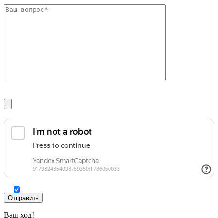
Шина
Фитинги
медная
резьбовые
Круг
латунные
медный
Фитинги
(пруток)
резьбовые
Лента
стальные
медная
Фитинги
Лист
резьбовые
медный
чугунные
Труба
Хомуты
медная
стальные
Круг
Труба ВГП
бронзовый
БУ металл
(пруток)
БУ трубы
Олово,
Хомуты
cвинец,
стальные
цинк,
нихром
Ваш ход!