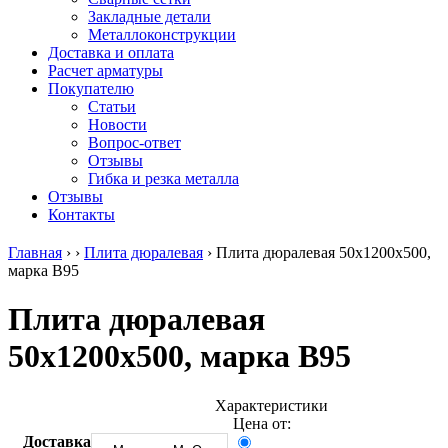
безникелевый
дюралевый
Поковка
Закладные детали
жаропрочный
(пруток)
Шестигранн
Металлоконструкции
Круг
Квадрат
горячекатан
Доставка и оплата
нержавеющий
дюралевый
конструкци
Расчет арматуры
никельсодержащий
Плита
Инструмент
Покупателю
Шестигранник
дюралевая
сталь
Статьи
нержавеющий
Труба
Оцинкованный
Новости
никельсодержащий
дюралевая
прокат
Вопрос-ответ
Шестигранник
Лента
Круг
Отзывы
нержавеющий
алюминиевая
оцинкованн
Гибка и резка металла
безникелевый
Лист
Лист
Отзывы
жаропрочный
алюминиевый
оцинкованн
Контакты
Швеллер
Лист
Полоса
нержавеющий
алюминиевый
оцинкованн
Главная
›
›
Плита дюралевая
›
Плита дюралевая 50х1200х500,
никельсодержащий
рифленый
Труба
марка В95
Трубы
Общестроительный
оцинкованн
нержавеющие
профиль
Инженерные
Плита дюралевая
электросварные
алюминиевый
системы
AISI
Плита
Отводы
50х1200х500, марка В95
прямоугольные
алюминиевая
стальные
Трубы
Профиль
Переходы
нержавеющие
алюминиевый
стальные
электросварные
(вентиляционный)
Трубы
Характеристики
AISI
Тавр
полипропил
Цена от:
квадратные
алюминиевый
PP-R
Доставка