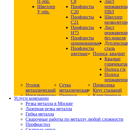
П обр.
С8
Лист
Швеллер
Профлисты
нержавеющ
У обр.
С20
ПВЛ
Профлисты
Швеллер
C21
низколегир
Профлисты
Лист
Н75
нержавеющ
Профлисты
без никеля
оцинкованные
Дуплексная
Профлисты
сталь
цветные
Полоса, квадрат
Квадрат
горячекатан
Полоса г/к
Полоса
нержавеюща
Уголок
Сетка
Проволока
металлический
металлическая
Круг стальной
Нержавеющая
Цветные
Качественные
Услуги компании
сталь
металлы
стали
Резка металла в Москве
Квадрат
Шестигранник
Конструкци
Лазерная резка металла
нержавеющий
дюралевый
сталь
Гибка металла
никельсодержащий
Лист
Круг
Сварочные работы по металлу любой сложности
Круг
дюралевый
горячекатан
Профнастил
нержавеющий
Круг
конструкци
Сварные сетки