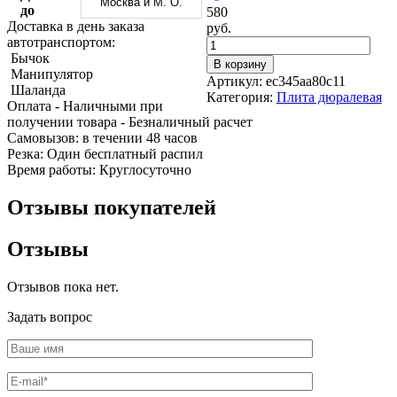
Москва и М. О.
Трубы
Труба
Фланцы
до
580
нержавеющие
алюминиевая
стальные
Доставка в день заказа
руб.
электросварные
Уголок
Заглушки
автотранспортом:
AISI
алюминиевый
стальные
Бычок
В корзину
Трубы
Фольга
Тройники
Манипулятор
Артикул:
ec345aa80c11
нержавеющие
алюминиевая
стальные
Шаланда
Категория:
Плита дюралевая
перфорированные
Чушка
Хомуты
Оплата
- Наличными при
Трубы
алюминиевая
стальные
получении товара
- Безналичный расчет
нержавеющие
Швеллер
Крепеж
Cамовызов:
в течении 48 часов
бесшовные
алюминиевый
шуруп-
Резка:
Один бесплатный распил
Шина
шпилька
Время работы:
Круглосуточно
алюминиевая
Опоры
Шестигранник
стальные
Отзывы покупателей
латунный
Компенсато
Квадрат
и
Отзывы
латунный
вибровставк
Круг
Задвижки
латунный
чугунные
Отзывов пока нет.
(пруток)
Группы
Лента
коллекторн
Задать вопрос
латунная
Ванны и
Лист
сопутствую
латунный
товары
Труба
Воздухоотв
латунная
Фитинги