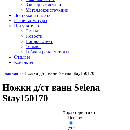
безникелевый
дюралевый
Поковка
Закладные детали
жаропрочный
(пруток)
Шестигранн
Металлоконструкции
Круг
Квадрат
горячекатан
Доставка и оплата
нержавеющий
дюралевый
конструкци
Расчет арматуры
никельсодержащий
Плита
Инструмент
Покупателю
Шестигранник
дюралевая
сталь
Статьи
нержавеющий
Труба
Оцинкованный
Новости
никельсодержащий
дюралевая
прокат
Вопрос-ответ
Шестигранник
Лента
Круг
Отзывы
нержавеющий
алюминиевая
оцинкованн
Гибка и резка металла
безникелевый
Лист
Лист
Отзывы
жаропрочный
алюминиевый
оцинкованн
Контакты
Швеллер
Лист
Полоса
нержавеющий
алюминиевый
оцинкованн
Главная
›
›
Ножки д/ст ванн Selena Stay150170
никельсодержащий
рифленый
Труба
Трубы
Общестроительный
оцинкованн
Ножки д/ст ванн Selena
нержавеющие
профиль
Инженерные
электросварные
алюминиевый
системы
Stay150170
AISI
Плита
Отводы
прямоугольные
алюминиевая
стальные
Трубы
Профиль
Переходы
нержавеющие
алюминиевый
стальные
Характеристики
электросварные
(вентиляционный)
Трубы
Цена от:
AISI
Тавр
полипропил
квадратные
алюминиевый
PP-R
727