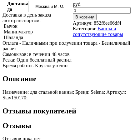
Трубы
Труба
Фланцы
Доставка
руб.
Москва и М. О.
нержавеющие
алюминиевая
стальные
до
электросварные
Уголок
Заглушки
Доставка в день заказа
В корзину
AISI
алюминиевый
стальные
автотранспортом:
Артикул:
852f6ee66df4
Трубы
Фольга
Тройники
Бычок
Категория:
Ванны и
нержавеющие
алюминиевая
стальные
Манипулятор
сопутствующие товары
перфорированные
Чушка
Хомуты
Шаланда
Трубы
алюминиевая
стальные
Оплата
- Наличными при получении товара
- Безналичный
нержавеющие
Швеллер
Крепеж
расчет
бесшовные
алюминиевый
шуруп-
Cамовызов:
в течении 48 часов
Шина
шпилька
Резка:
Один бесплатный распил
алюминиевая
Опоры
Время работы:
Круглосуточно
Шестигранник
стальные
латунный
Компенсато
Описание
Квадрат
и
латунный
вибровставк
Назначение: для стальной ванны; Бренд: Selena; Артикул:
Круг
Задвижки
Stay150170;
латунный
чугунные
(пруток)
Группы
Отзывы покупателей
Лента
коллекторн
латунная
Ванны и
Лист
сопутствую
Отзывы
латунный
товары
Труба
Воздухоотв
латунная
Фитинги
Отзывов пока нет.