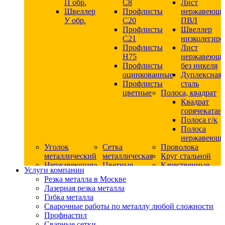
П обр.
С8
Лист
Швеллер
Профлисты
нержавеющ
У обр.
С20
ПВЛ
Профлисты
Швеллер
C21
низколегир
Профлисты
Лист
Н75
нержавеющ
Профлисты
без никеля
оцинкованные
Дуплексная
Профлисты
сталь
цветные
Полоса, квадрат
Квадрат
горячекатан
Полоса г/к
Полоса
нержавеюща
Уголок
Сетка
Проволока
металлический
металлическая
Круг стальной
Нержавеющая
Цветные
Качественные
Услуги компании
сталь
металлы
стали
Резка металла в Москве
Квадрат
Шестигранник
Конструкци
Лазерная резка металла
нержавеющий
дюралевый
сталь
Гибка металла
никельсодержащий
Лист
Круг
Сварочные работы по металлу любой сложности
Круг
дюралевый
горячекатан
Профнастил
нержавеющий
Круг
конструкци
Сварные сетки