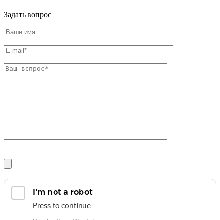
Шина
Фитинги
медная
резьбовые
Задать вопрос
Круг
латунные
медный
Фитинги
(пруток)
резьбовые
Лента
стальные
медная
Фитинги
Лист
резьбовые
медный
чугунные
Труба
Хомуты
медная
стальные
Круг
Труба ВГП
бронзовый
БУ металл
(пруток)
БУ трубы
Олово,
Хомуты
cвинец,
стальные
цинк,
нихром