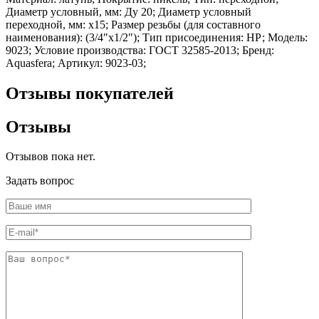
Шина
Фитинги
Диаметр условный, мм: Ду 20; Диаметр условный
медная
резьбовые
переходной, мм: х15; Размер резьбы (для составного
Круг
латунные
наименования): (3/4″х1/2″); Тип присоединения: НР; Модель:
медный
Фитинги
9023; Условие производства: ГОСТ 32585-2013; Бренд:
(пруток)
резьбовые
Aquasfera; Артикул: 9023-03;
Лента
стальные
медная
Фитинги
Отзывы покупателей
Лист
резьбовые
медный
чугунные
Труба
Хомуты
Отзывы
медная
стальные
Круг
Труба ВГП
Отзывов пока нет.
бронзовый
БУ металл
(пруток)
БУ трубы
Задать вопрос
Олово,
Хомуты
cвинец,
стальные
цинк,
нихром