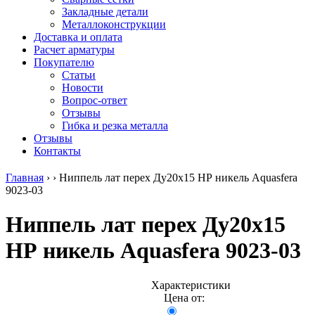
безникелевый
дюралевый
Поковка
Закладные детали
жаропрочный
(пруток)
Шестигранн
Металлоконструкции
Круг
Квадрат
горячекатан
Доставка и оплата
нержавеющий
дюралевый
конструкци
Расчет арматуры
никельсодержащий
Плита
Инструмент
Покупателю
Шестигранник
дюралевая
сталь
Статьи
нержавеющий
Труба
Оцинкованный
Новости
никельсодержащий
дюралевая
прокат
Вопрос-ответ
Шестигранник
Лента
Круг
Отзывы
нержавеющий
алюминиевая
оцинкованн
Гибка и резка металла
безникелевый
Лист
Лист
Отзывы
жаропрочный
алюминиевый
оцинкованн
Контакты
Швеллер
Лист
Полоса
нержавеющий
алюминиевый
оцинкованн
Главная
›
›
Ниппель лат перех Ду20х15 НР никель Aquasfera
никельсодержащий
рифленый
Труба
9023-03
Трубы
Общестроительный
оцинкованн
нержавеющие
профиль
Инженерные
Ниппель лат перех Ду20х15
электросварные
алюминиевый
системы
AISI
Плита
Отводы
НР никель Aquasfera 9023-03
прямоугольные
алюминиевая
стальные
Трубы
Профиль
Переходы
нержавеющие
алюминиевый
стальные
электросварные
(вентиляционный)
Трубы
Характеристики
AISI
Тавр
полипропил
Цена от:
квадратные
алюминиевый
PP-R