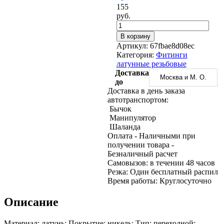
Трубы
Труба
Фланцы
155
нержавеющие
алюминиевая
стальные
руб.
электросварные
Уголок
Заглушки
AISI
алюминиевый
стальные
В корзину
Трубы
Фольга
Тройники
Артикул:
67fbae8d08ec
нержавеющие
алюминиевая
стальные
Категория:
Фитинги
перфорированные
Чушка
Хомуты
латунные резьбовые
Трубы
алюминиевая
стальные
Доставка
нержавеющие
Швеллер
Крепеж
Москва и М. О.
до
бесшовные
алюминиевый
шуруп-
Доставка в день заказа
Шина
шпилька
автотранспортом:
алюминиевая
Опоры
Бычок
Шестигранник
стальные
Манипулятор
латунный
Компенсато
Шаланда
Квадрат
и
Оплата
- Наличными при
латунный
вибровставк
получении товара
-
Круг
Задвижки
Безналичный расчет
латунный
чугунные
Cамовызов:
в течении 48 часов
(пруток)
Группы
Резка:
Один бесплатный распил
Лента
коллекторн
Время работы:
Круглосуточно
латунная
Ванны и
Лист
сопутствую
Описание
латунный
товары
Труба
Воздухоотв
латунная
Фитинги
Материал: латунь; Покрытие: никель; Тип: переходной;