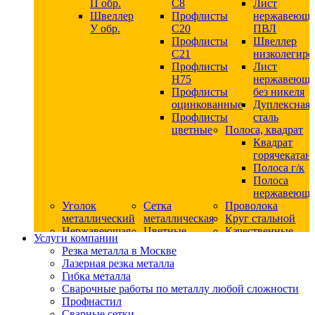
П обр.
С8
Лист
Швеллер
Профлисты
нержавеющ
У обр.
С20
ПВЛ
Профлисты
Швеллер
C21
низколегир
Профлисты
Лист
Н75
нержавеющ
Профлисты
без никеля
оцинкованные
Дуплексная
Профлисты
сталь
цветные
Полоса, квадрат
Квадрат
горячекатан
Полоса г/к
Полоса
нержавеюща
Уголок
Сетка
Проволока
металлический
металлическая
Круг стальной
Нержавеющая
Цветные
Качественные
Услуги компании
сталь
металлы
стали
Резка металла в Москве
Квадрат
Шестигранник
Конструкци
Лазерная резка металла
нержавеющий
дюралевый
сталь
Гибка металла
никельсодержащий
Лист
Круг
Сварочные работы по металлу любой сложности
Круг
дюралевый
горячекатан
Профнастил
нержавеющий
Круг
конструкци
Сварные сетки