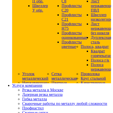
П обр.
С8
Лист
Швеллер
Профлисты
нержавеющ
У обр.
С20
ПВЛ
Профлисты
Швеллер
C21
низколегир
Профлисты
Лист
Н75
нержавеющ
Профлисты
без никеля
оцинкованные
Дуплексная
Профлисты
сталь
цветные
Полоса, квадрат
Квадрат
горячекатан
Полоса г/к
Полоса
нержавеюща
Уголок
Сетка
Проволока
металлический
металлическая
Круг стальной
Нержавеющая
Цветные
Качественные
Услуги компании
сталь
металлы
стали
Резка металла в Москве
Квадрат
Шестигранник
Конструкци
Лазерная резка металла
нержавеющий
дюралевый
сталь
Гибка металла
никельсодержащий
Лист
Круг
Сварочные работы по металлу любой сложности
Круг
дюралевый
горячекатан
Профнастил
нержавеющий
Круг
конструкци
Сварные сетки