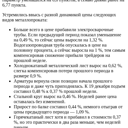
Трубы
Труба
Фланцы
6,77 пункта.
нержавеющие
алюминиевая
стальные
электросварные
Уголок
Заглушки
Устремились ввысь с разной динамикой цены следующих
AISI
алюминиевый
стальные
видов металлопроката:
Трубы
Фольга
Тройники
нержавеющие
алюминиевая
стальные
Больше всего в цене прибавили электросварочные
перфорированные
Чушка
Хомуты
трубы. Если предыдущий период показал уменьшение
Трубы
алюминиевая
стальные
на 0,49 %, то сейчас цены выросли на 1,32 %.
нержавеющие
Швеллер
Крепеж
Водогазопроводная труба опускалась в цене на
бесшовные
алюминиевый
шуруп-
половину процента, а сейчас выросла на 1 %, тем самым
Шина
шпилька
компенсировав снижение прибыли трейдеров на
алюминиевая
Опоры
прошлой неделе.
Шестигранник
стальные
Холоднокатаный металлический лист вырос на 0,62 %,
латунный
Компенсато
слегка компенсировав потери прошлого периода в
Квадрат
и
размере 0,9 %.
латунный
вибровставк
Арматура вернула свои позиции начала прошлого
Круг
Задвижки
периода и даже чуть приподнялась. К 19 декабря подъем
латунный
чугунные
составил 0,48 % к 0,37 % прошлой недели.
(пруток)
Группы
Стальной круг вырос на 0,46 %. Неделей ранее цена
Лента
коллекторн
оставалась без изменений.
латунная
Ванны и
Прирост по балке составил 0,44 %, немного отыграв от
Лист
сопутствую
цены предыдущего периода — 1,09 %.
латунный
товары
Горячекатаный лист хотя и прибавил в стоимости 0,37
Труба
Воздухоотв
%, но это практически в два раза меньше, чем неделей
латунная
Фитинги
раньше.