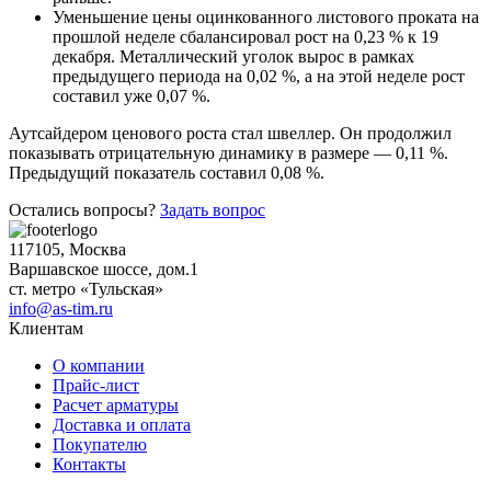
Шина
Фитинги
Уменьшение цены оцинкованного листового проката на
медная
резьбовые
прошлой неделе сбалансировал рост на 0,23 % к 19
Круг
латунные
декабря. Металлический уголок вырос в рамках
медный
Фитинги
предыдущего периода на 0,02 %, а на этой неделе рост
(пруток)
резьбовые
составил уже 0,07 %.
Лента
стальные
медная
Фитинги
Аутсайдером ценового роста стал швеллер. Он продолжил
Лист
резьбовые
показывать отрицательную динамику в размере — 0,11 %.
медный
чугунные
Предыдущий показатель составил 0,08 %.
Труба
Хомуты
медная
стальные
Остались вопросы?
Задать вопрос
Круг
Труба ВГП
бронзовый
БУ металл
117105, Москва
(пруток)
БУ трубы
Варшавское шоссе, дом.1
Олово,
Хомуты
ст. метро «Тульская»
cвинец,
стальные
info@as-tim.ru
цинк,
Клиентам
нихром
О компании
Прайс-лист
Расчет арматуры
Доставка и оплата
Покупателю
Контакты