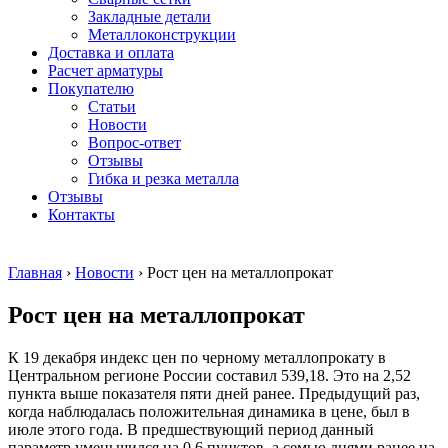
безникелевый
дюралевый
Поковка
Закладные детали
жаропрочный
(пруток)
Шестигранн
Металлоконструкции
Круг
Квадрат
горячекатан
Доставка и оплата
нержавеющий
дюралевый
конструкци
Расчет арматуры
никельсодержащий
Плита
Инструмент
Покупателю
Шестигранник
дюралевая
сталь
Статьи
нержавеющий
Труба
Оцинкованный
Новости
никельсодержащий
дюралевая
прокат
Вопрос-ответ
Шестигранник
Лента
Круг
Отзывы
нержавеющий
алюминиевая
оцинкованн
Гибка и резка металла
безникелевый
Лист
Лист
Отзывы
жаропрочный
алюминиевый
оцинкованн
Контакты
Швеллер
Лист
Полоса
нержавеющий
алюминиевый
оцинкованн
никельсодержащий
рифленый
Труба
Главная
›
Новости
›
Рост цен на металлопрокат
Трубы
Общестроительный
оцинкованн
нержавеющие
профиль
Инженерные
Рост цен на металлопрокат
электросварные
алюминиевый
системы
AISI
Плита
Отводы
прямоугольные
алюминиевая
стальные
К 19 декабря индекс цен по черному металлопрокату в
Трубы
Профиль
Переходы
Центральном регионе России составил 539,18. Это на 2,52
нержавеющие
алюминиевый
стальные
пункта выше показателя пяти дней ранее. Предыдущий раз,
электросварные
(вентиляционный)
Трубы
когда наблюдалась положительная динамика в цене, был в
AISI
Тавр
полипропил
июле этого года. В предшествующий период данный
квадратные
алюминиевый
PP-R
параметр уменьшился на 0,6 пунктов, а семью днями ранее на