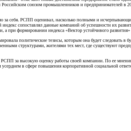
ы Российским союзом промышленников и предпринимателей в 20
амо за себя. РСПП оценивал, насколько полными и исчерпывающ
й индекс сопоставлял данные компаний об успешности их разви
и, а при формировании индекса «Вектор устойчивого развития»
Оцинкованный прокат
ировала политические тезисы, которым она будет следовать в б
Круг оцинкованный
твенными структурами, жителями тех мест, где существуют пред
нный
Лист оцинкованный
Полоса оцинкованная
РСПП за высокую оценку работы своей компании. По ее мнению
Труба оцинкованная
м усердием в сфере повышения корпоративной социальной ответ
Хомуты стальные