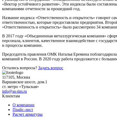
«Вектор устойчивого развития». Эти индексы были составлен
компаниями отчетности за прошедший год.
Название индекса «Ответственность и открытость» говорит с
ответственностью, которые предоставляли предприятия. Второ
«Ответственность и открытость» было рассмотрено 34 компани
Качественные стали
В 2017 году «Объединенная металлургическая компания» сформ
Конструкционная сталь
персонала, клиентов, качественное взаимодействие с государс
Круг горячекатаный конструкцио
и процессы компании.
Поковка
Председатель правления ОМК Наталья Еремина поблагодарила 
Шестигранник горячекатаный
компаний в России. В 2020 году работа продолжится с больши
конструкционный
Инструментальная сталь
Остались вопросы?
Задать вопрос
117105, Москва
Варшавское шоссе, дом.1
ст. метро «Тульская»
info@as-tim.ru
Клиентам
О компании
Прайс-лист
Расчет арматуры
Фитинги