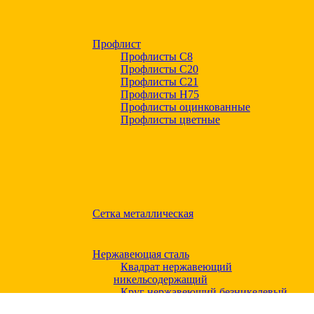
Профлист
Профлисты С8
Профлисты С20
Профлисты C21
Профлисты Н75
Профлисты оцинкованные
Профлисты цветные
Сетка металлическая
Нержавеющая сталь
Квадрат нержавеющий
никельсодержащий
Круг нержавеющий безникелевый
жаропрочный