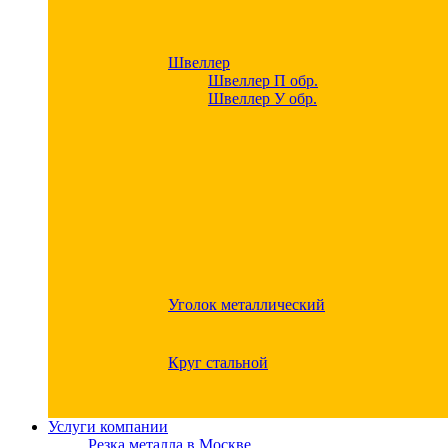
Швеллер
Швеллер П обр.
Швеллер У обр.
Уголок металлический
Круг стальной
Услуги компании
Резка металла в Москве