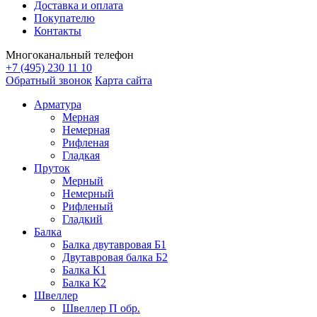
Доставка и оплата
Фитинги резьбовые латунные
Покупателю
Фитинги резьбовые стальные
Контакты
Фитинги резьбовые чугунные
Многоканальный телефон
+7 (495) 230 11 10
Обратный звонок
Карта сайта
Арматура
Мерная
Немерная
Рифленая
Гладкая
Пруток
Мерный
Немерный
Рифленый
Гладкий
Балка
Балка двутавровая Б1
Двутавровая балка Б2
Балка К1
Балка К2
Швеллер
Швеллер П обр.