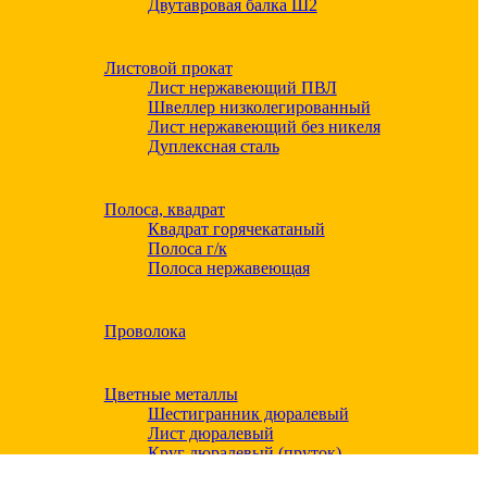
Двутавровая балка Ш2
Листовой прокат
Лист нержавеющий ПВЛ
Швеллер низколегированный
Лист нержавеющий без никеля
Дуплексная сталь
Полоса, квадрат
Квадрат горячекатаный
Полоса г/к
Полоса нержавеющая
Проволока
Цветные металлы
Шестигранник дюралевый
Лист дюралевый
Круг дюралевый (пруток)
Квадрат дюралевый