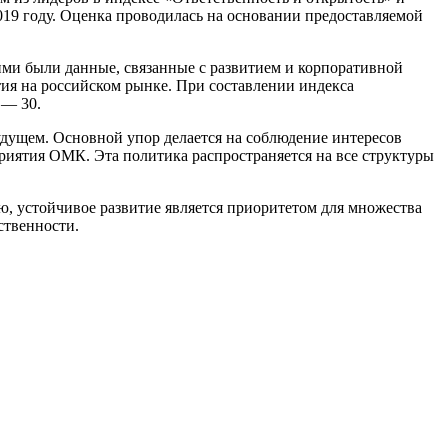
Лента медная
19 году. Оценка проводилась на основании предоставляемой
Лист медный
Труба медная
Круг бронзовый (пруток)
ими были данные, связанные с развитием и корпоративной
Олово, cвинец, цинк, нихром
тия на российском рынке. При составлении индекса
 — 30.
Инженерные системы
удущем. Основной упор делается на соблюдение интересов
Отводы стальные
приятия ОМК. Эта политика распространяется на все структуры
Переходы стальные
Трубы полипропиленовые PP-R
, устойчивое развитие является приоритетом для множества
Фланцы стальные
ственности.
Заглушки стальные
Тройники стальные
Хомуты стальные
Крепеж шуруп-шпилька
Опоры стальные
Компенсаторы и вибровставки
Задвижки чугунные
Группы коллекторные
Ванны и сопутствующие товары
Воздухоотводчики
Труба ВГП