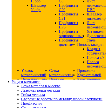
П обр.
С8
Лист
Швеллер
Профлисты
нержавеющ
У обр.
С20
ПВЛ
Профлисты
Швеллер
C21
низколегир
Профлисты
Лист
Н75
нержавеющ
Профлисты
без никеля
оцинкованные
Дуплексная
Профлисты
сталь
цветные
Полоса, квадрат
Квадрат
горячекатан
Полоса г/к
Полоса
нержавеюща
Уголок
Сетка
Проволока
металлический
металлическая
Круг стальной
Нержавеющая
Цветные
Качественные
Услуги компании
сталь
металлы
стали
Резка металла в Москве
Квадрат
Шестигранник
Конструкци
Лазерная резка металла
нержавеющий
дюралевый
сталь
Гибка металла
никельсодержащий
Лист
Круг
Сварочные работы по металлу любой сложности
Круг
дюралевый
горячекатан
Профнастил
нержавеющий
Круг
конструкци
Сварные сетки