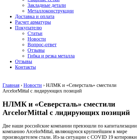
безникелевый
дюралевый
Поковка
Закладные детали
жаропрочный
(пруток)
Шестигранн
Металлоконструкции
Круг
Квадрат
горячекатан
Доставка и оплата
нержавеющий
дюралевый
конструкци
Расчет арматуры
никельсодержащий
Плита
Инструмент
Покупателю
Шестигранник
дюралевая
сталь
Статьи
нержавеющий
Труба
Оцинкованный
Новости
никельсодержащий
дюралевая
прокат
Вопрос-ответ
Шестигранник
Лента
Круг
Отзывы
нержавеющий
алюминиевая
оцинкованн
Гибка и резка металла
безникелевый
Лист
Лист
Отзывы
жаропрочный
алюминиевый
оцинкованн
Контакты
Швеллер
Лист
Полоса
нержавеющий
алюминиевый
оцинкованн
никельсодержащий
рифленый
Труба
Главная
›
Новости
›
НЛМК и «Северсталь» сместили
Трубы
Общестроительный
оцинкованн
ArcelorMittal с лидирующих позиций
нержавеющие
профиль
Инженерные
электросварные
алюминиевый
системы
НЛМК и «Северсталь» сместили
AISI
Плита
Отводы
прямоугольные
алюминиевая
стальные
ArcelorMittal с лидирующих позиций
Трубы
Профиль
Переходы
нержавеющие
алюминиевый
стальные
Две наши российские компании превзошли по капитализации
электросварные
(вентиляционный)
Трубы
компанию ArcelorMittal, являющуюся крупнейшим в мире
AISI
Тавр
полипропил
производителем стали. Из-за ситуации с COVID 19 котировки
квадратные
алюминиевый
PP-R