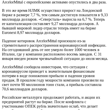
ArcelorMittal с европейскими активами опустились в два раза.
Трубы
Труба
Фланцы
нержавеющие
алюминиевая
стальные
В это же время НЛМК осуществил прирост на Лондонской
электросварные
Уголок
Заглушки
бирже в размере 7,7 %, тем самым достигнув показателя в 9,33
AISI
алюминиевый
стальные
миллиарда долларов. «Северсталь» выросла на 6,7 %. Теперь
Трубы
Фольга
Тройники
ее капитализация составляет 9,27 миллиарда долларов. А
нержавеющие
алюминиевая
стальные
бывший мировой лидер отрасли теперь имеет на бирже
перфорированные
Чушка
Хомуты
Euronext 8,97 миллиарда долларов.
Трубы
алюминиевая
стальные
нержавеющие
Швеллер
Крепеж
Падение котировок ArcelorMittal произошло из-за
бесшовные
алюминиевый
шуруп-
стремительного распространения коронавирусной инфекции.
Шина
шпилька
На сегодняшний день от нее умерло более 1000 человек в
алюминиевая
Опоры
Италии, где у компании расположено восемь заводов. С 31
Шестигранник
стальные
января введен режим чрезвычайной ситуации до июля месяца.
латунный
Компенсато
Квадрат
и
ArcelorMittal сообщила инвесторам, что ситуация с
латунный
вибровставк
коронавирусом приведет к значительным финансовым
Круг
Задвижки
потерям в виде понижения прибыли и падения уровня
латунный
чугунные
продаж. В прошлом году мощности компании произвели на
(пруток)
Группы
свет почти 90 миллионов тонн стали, а прибыль составила
Лента
коллекторн
70,6 миллиардов долларов.
латунная
Ванны и
Лист
сопутствую
Российские металлурги продолжают работать, и акции их
латунный
товары
предприятий растут на бирже. После конфликта с
Труба
Воздухоотв
участниками ОПЕК рубль значительно ослаб, что делает
латунная
Фитинги