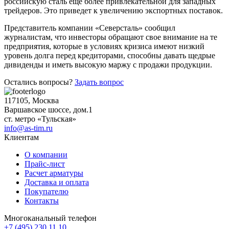
российскую сталь еще более привлекательной для западных
Шина
Фитинги
трейдеров. Это приведет к увеличению экспортных поставок.
медная
резьбовые
Круг
латунные
Представитель компании «Северсталь» сообщил
медный
Фитинги
журналистам, что инвесторы обращают свое внимание на те
(пруток)
резьбовые
предприятия, которые в условиях кризиса имеют низкий
Лента
стальные
уровень долга перед кредиторами, способны давать щедрые
медная
Фитинги
дивиденды и иметь высокую маржу с продажи продукции.
Лист
резьбовые
медный
чугунные
Остались вопросы?
Задать вопрос
Труба
Хомуты
медная
стальные
117105, Москва
Круг
Труба ВГП
Варшавское шоссе, дом.1
бронзовый
БУ металл
ст. метро «Тульская»
(пруток)
БУ трубы
info@as-tim.ru
Олово,
Хомуты
Клиентам
cвинец,
стальные
цинк,
О компании
нихром
Прайс-лист
Расчет арматуры
Доставка и оплата
Покупателю
Контакты
Многоканальный телефон
+7 (495) 230 11 10