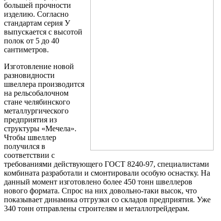
большей прочности
Шина
Фитинги
изделию. Согласно
медная
резьбовые
стандартам серия У
Круг
латунные
выпускается с высотой
медный
Фитинги
полок от 5 до 40
(пруток)
резьбовые
сантиметров.
Лента
стальные
медная
Фитинги
Изготовление новой
Лист
резьбовые
разновидности
медный
чугунные
швеллера производится
Труба
Хомуты
на рельсобалочном
медная
стальные
стане челябинского
Круг
Труба ВГП
металлургического
бронзовый
БУ металл
предприятия из
(пруток)
БУ трубы
структуры «Мечела».
Олово,
Хомуты
Чтобы швеллер
cвинец,
стальные
получился в
цинк,
соответствии с
нихром
требованиями действующего ГОСТ 8240-97, специалистами
комбината разработали и смонтировали особую оснастку. На
данный момент изготовлено более 450 тонн швеллеров
нового формата. Спрос на них довольно-таки высок, что
показывает динамика отгрузки со складов предприятия. Уже
340 тонн отправлены строителям и металлотрейдерам.