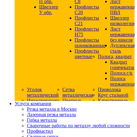
П обр.
С8
Лист
Швеллер
Профлисты
нержавеющ
У обр.
С20
ПВЛ
Профлисты
Швеллер
C21
низколегир
Профлисты
Лист
Н75
нержавеющ
Профлисты
без никеля
оцинкованные
Дуплексная
Профлисты
сталь
цветные
Полоса, квадрат
Квадрат
горячекатан
Полоса г/к
Полоса
нержавеюща
Уголок
Сетка
Проволока
металлический
металлическая
Круг стальной
Нержавеющая
Цветные
Качественные
Услуги компании
сталь
металлы
стали
Резка металла в Москве
Квадрат
Шестигранник
Конструкци
Лазерная резка металла
нержавеющий
дюралевый
сталь
Гибка металла
никельсодержащий
Лист
Круг
Сварочные работы по металлу любой сложности
Круг
дюралевый
горячекатан
Профнастил
нержавеющий
Круг
конструкци
Сварные сетки