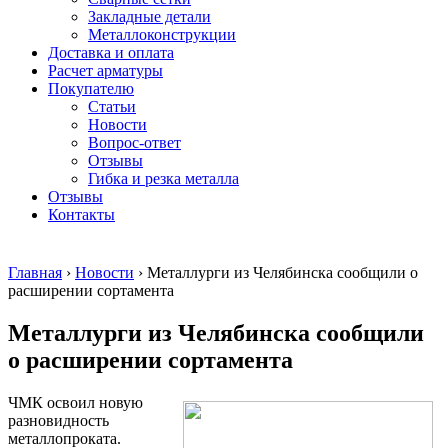
безникелевый
дюралевый
Поковка
Закладные детали
жаропрочный
(пруток)
Шестигранн
Металлоконструкции
Круг
Квадрат
горячекатан
Доставка и оплата
нержавеющий
дюралевый
конструкци
Расчет арматуры
никельсодержащий
Плита
Инструмент
Покупателю
Шестигранник
дюралевая
сталь
Статьи
нержавеющий
Труба
Оцинкованный
Новости
никельсодержащий
дюралевая
прокат
Вопрос-ответ
Шестигранник
Лента
Круг
Отзывы
нержавеющий
алюминиевая
оцинкованн
Гибка и резка металла
безникелевый
Лист
Лист
Отзывы
жаропрочный
алюминиевый
оцинкованн
Контакты
Швеллер
Лист
Полоса
нержавеющий
алюминиевый
оцинкованн
никельсодержащий
рифленый
Труба
Главная
›
Новости
›
Металлурги из Челябинска сообщили о
Трубы
Общестроительный
оцинкованн
расширении сортамента
нержавеющие
профиль
Инженерные
электросварные
алюминиевый
системы
Металлурги из Челябинска сообщили
AISI
Плита
Отводы
прямоугольные
алюминиевая
стальные
о расширении сортамента
Трубы
Профиль
Переходы
нержавеющие
алюминиевый
стальные
ЧМК освоил новую
электросварные
(вентиляционный)
Трубы
разновидность
AISI
Тавр
полипропил
металлопроката.
квадратные
алюминиевый
PP-R