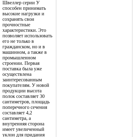
Швеллер серии У
Трубы
Труба
Фланцы
способен принимать
нержавеющие
алюминиевая
стальные
высокие нагрузки и
электросварные
Уголок
Заглушки
сохранять свои
AISI
алюминиевый
стальные
прочностные
Трубы
Фольга
Тройники
характеристики. Это
нержавеющие
алюминиевая
стальные
позволяет использовать
перфорированные
Чушка
Хомуты
его не только в
Трубы
алюминиевая
стальные
гражданском, но и в
нержавеющие
Швеллер
Крепеж
машинном, а также в
бесшовные
алюминиевый
шуруп-
промышленном
Шина
шпилька
строении. Первая
алюминиевая
Опоры
поставка была уже
Шестигранник
стальные
осуществлена
латунный
Компенсато
заинтересованным
Квадрат
и
покупателям. У новой
латунный
вибровставк
продукции высота
Круг
Задвижки
полок составляет 30
латунный
чугунные
сантиметров, площадь
(пруток)
Группы
поперечного сечения
Лента
коллекторн
составляет 4,2
латунная
Ванны и
сантиметра, а
Лист
сопутствую
внутренняя сторона
латунный
товары
имеет увеличенный
Труба
Воздухоотв
уклон для придания
латунная
Фитинги