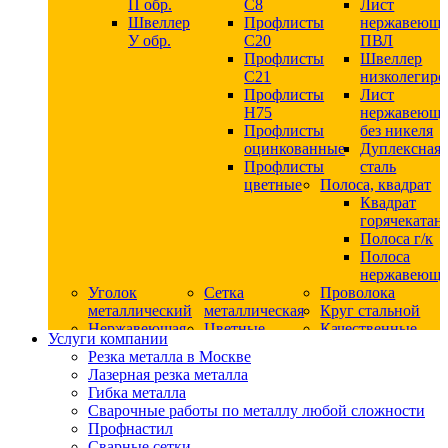
П обр.
С8
Лист
Швеллер
Профлисты
нержавеющ
У обр.
С20
ПВЛ
Профлисты
Швеллер
C21
низколегир
Профлисты
Лист
Н75
нержавеющ
Профлисты
без никеля
оцинкованные
Дуплексная
Профлисты
сталь
цветные
Полоса, квадрат
Квадрат
горячекатан
Полоса г/к
Полоса
нержавеюща
Уголок
Сетка
Проволока
металлический
металлическая
Круг стальной
Нержавеющая
Цветные
Качественные
Услуги компании
сталь
металлы
стали
Резка металла в Москве
Квадрат
Шестигранник
Конструкци
Лазерная резка металла
нержавеющий
дюралевый
сталь
Гибка металла
никельсодержащий
Лист
Круг
Сварочные работы по металлу любой сложности
Круг
дюралевый
горячекатан
Профнастил
нержавеющий
Круг
конструкци
Сварные сетки