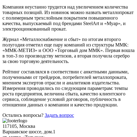
Шина
Фитинги
Компания неустанно трудится над увеличением количества
медная
резьбовые
товарных позиций. Из новинок можно назвать металлопрокат
Круг
латунные
с полимерным трехслойным покрытием повышенного
медный
Фитинги
качества, выпускаемый под брендами SteelArt и «Муар», и
(пруток)
резьбовые
электрооцинкованный прокат.
Лента
стальные
медная
Фитинги
Журнал «Металлоснабжение и сбыт» по итогам второго
Лист
резьбовые
полугодия отметил еще пару компаний из структуры ММК:
медный
чугунные
«ММК-МЕТИЗ» и ООО «Торговый дом ММК». Первая вошла
Труба
Хомуты
в топ-3 по производству метизов, а вторая получила серебро
медная
стальные
за свою торговую деятельность.
Круг
Труба ВГП
бронзовый
БУ металл
Рейтинг составлялся в соответствии с анкетными данными,
(пруток)
БУ трубы
полученными от трейдеров, потребителей металлопроката,
Олово,
Хомуты
мнением экспертов отрасли и аналитиков издательства.
cвинец,
стальные
Измерения проводились по следующим параметрам: темпы
цинк,
роста предприятия, величина сбыта, качество клиентского
нихром
сервиса, соблюдение условий договоров, публичность в
отношении данных о компании и качество продукции.
Остались вопросы?
Задать вопрос
117105, Москва
Варшавское шоссе, дом.1