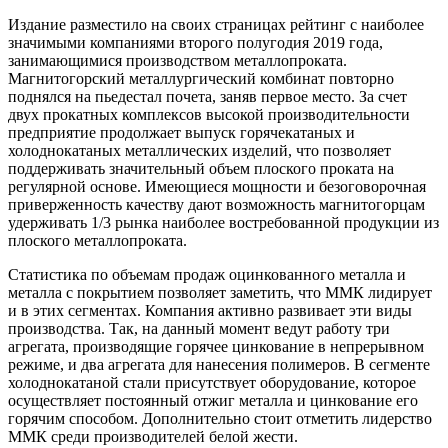
Трубы
Труба
Фланцы
Издание разместило на своих страницах рейтинг с наиболее
нержавеющие
алюминиевая
стальные
значимыми компаниями второго полугодия 2019 года,
электросварные
Уголок
Заглушки
занимающимися производством металлопроката.
AISI
алюминиевый
стальные
Магнитогорский металлургический комбинат повторно
Трубы
Фольга
Тройники
поднялся на пьедестал почета, заняв первое место. За счет
нержавеющие
алюминиевая
стальные
двух прокатных комплексов высокой производительности
перфорированные
Чушка
Хомуты
предприятие продолжает выпуск горячекатаных и
Трубы
алюминиевая
стальные
холоднокатаных металлических изделий, что позволяет
нержавеющие
Швеллер
Крепеж
поддерживать значительный объем плоского проката на
бесшовные
алюминиевый
шуруп-
регулярной основе. Имеющиеся мощности и безоговорочная
Шина
шпилька
приверженность качеству дают возможность магнитогорцам
алюминиевая
Опоры
удерживать 1/3 рынка наиболее востребованной продукции из
Шестигранник
стальные
плоского металлопроката.
латунный
Компенсато
Квадрат
и
Статистика по объемам продаж оцинкованного металла и
латунный
вибровставк
металла с покрытием позволяет заметить, что ММК лидирует
Круг
Задвижки
и в этих сегментах. Компания активно развивает эти виды
латунный
чугунные
производства. Так, на данный момент ведут работу три
(пруток)
Группы
агрегата, производящие горячее цинкование в непрерывном
Лента
коллекторн
режиме, и два агрегата для нанесения полимеров. В сегменте
латунная
Ванны и
холоднокатаной стали присутствует оборудование, которое
Лист
сопутствую
осуществляет постоянный отжиг металла и цинкование его
латунный
товары
горячим способом. Дополнительно стоит отметить лидерство
Труба
Воздухоотв
ММК среди производителей белой жести.
латунная
Фитинги