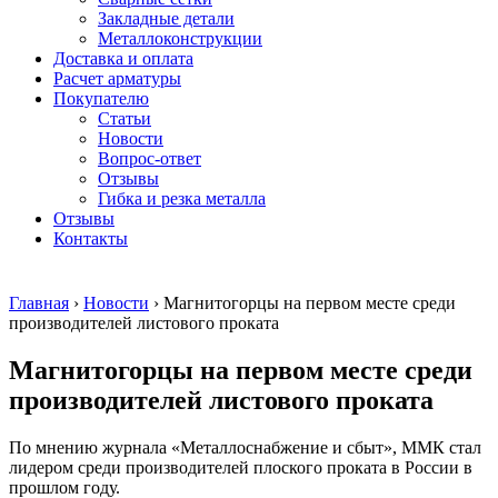
безникелевый
дюралевый
Поковка
Закладные детали
жаропрочный
(пруток)
Шестигранн
Металлоконструкции
Круг
Квадрат
горячекатан
Доставка и оплата
нержавеющий
дюралевый
конструкци
Расчет арматуры
никельсодержащий
Плита
Инструмент
Покупателю
Шестигранник
дюралевая
сталь
Статьи
нержавеющий
Труба
Оцинкованный
Новости
никельсодержащий
дюралевая
прокат
Вопрос-ответ
Шестигранник
Лента
Круг
Отзывы
нержавеющий
алюминиевая
оцинкованн
Гибка и резка металла
безникелевый
Лист
Лист
Отзывы
жаропрочный
алюминиевый
оцинкованн
Контакты
Швеллер
Лист
Полоса
нержавеющий
алюминиевый
оцинкованн
никельсодержащий
рифленый
Труба
Главная
›
Новости
›
Магнитогорцы на первом месте среди
Трубы
Общестроительный
оцинкованн
производителей листового проката
нержавеющие
профиль
Инженерные
электросварные
алюминиевый
системы
Магнитогорцы на первом месте среди
AISI
Плита
Отводы
прямоугольные
алюминиевая
стальные
производителей листового проката
Трубы
Профиль
Переходы
нержавеющие
алюминиевый
стальные
По мнению журнала «Металлоснабжение и сбыт», ММК стал
электросварные
(вентиляционный)
Трубы
лидером среди производителей плоского проката в России в
AISI
Тавр
полипропил
прошлом году.
квадратные
алюминиевый
PP-R