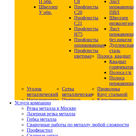
П обр.
С8
Лист
Швеллер
Профлисты
нержавеющ
У обр.
С20
ПВЛ
Профлисты
Швеллер
C21
низколегир
Профлисты
Лист
Н75
нержавеющ
Профлисты
без никеля
оцинкованные
Дуплексная
Профлисты
сталь
цветные
Полоса, квадрат
Квадрат
горячекатан
Полоса г/к
Полоса
нержавеюща
Уголок
Сетка
Проволока
металлический
металлическая
Круг стальной
Нержавеющая
Цветные
Качественные
Услуги компании
сталь
металлы
стали
Резка металла в Москве
Квадрат
Шестигранник
Конструкци
Лазерная резка металла
нержавеющий
дюралевый
сталь
Гибка металла
никельсодержащий
Лист
Круг
Сварочные работы по металлу любой сложности
Круг
дюралевый
горячекатан
Профнастил
нержавеющий
Круг
конструкци
Сварные сетки