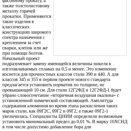
фасонному прокату, а
Шина
Фитинги
также толстолистовому
медная
резьбовые
металлу горячей
Круг
латунные
прокатки. Применяются
медный
Фитинги
такие изделия в
(пруток)
резьбовые
классических
Лента
стальные
конструкциях широкого
медная
Фитинги
спектра назначения с
Лист
резьбовые
креплением за счет
медный
чугунные
сварки, клепок или же
Труба
Хомуты
при помощи болтов.
медная
стальные
Начальный проект
Круг
Труба ВГП
подразумевает замену имеющейся величины никеля в
бронзовый
БУ металл
изготавливаемых сплавах на 0,5 и менее. Это изменение
(пруток)
БУ трубы
коснется для прочностных классов стали 390 и 440. А для
Олово,
Хомуты
классов 345 и 355 в первом проекте нового стандарта
cвинец,
стальные
предлагается установить норматив по толщине, не
цинк,
превышающий 10 см. Для стали 12Г2ФД и 12Г2ФД-1 будет
нихром
убрано словосочетание «вторичная воздушная окалина» с
установленной химической составляющей. Амплитуда
содержания алюминия во время этапа раскисления таких
марок стали, как 09Г2С, 09Г2 и 09Г2, а также 09Г2-1
увеличилась. Специалисты ЦНИИ определили возможным
установить минимальный предел до 0,01 %. В марку 10ХСНД
в том числе допустимо добавление бора для