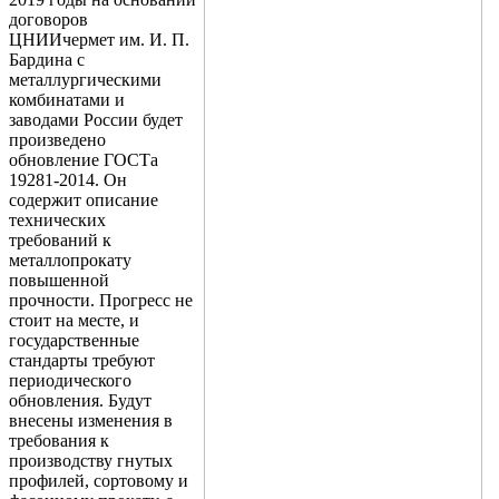
Трубы
Труба
Фланцы
договоров
нержавеющие
алюминиевая
стальные
ЦНИИчермет им. И. П.
электросварные
Уголок
Заглушки
Бардина с
AISI
алюминиевый
стальные
металлургическими
Трубы
Фольга
Тройники
комбинатами и
нержавеющие
алюминиевая
стальные
заводами России будет
перфорированные
Чушка
Хомуты
произведено
Трубы
алюминиевая
стальные
обновление ГОСТа
нержавеющие
Швеллер
Крепеж
19281-2014. Он
бесшовные
алюминиевый
шуруп-
содержит описание
Шина
шпилька
технических
алюминиевая
Опоры
требований к
Шестигранник
стальные
металлопрокату
латунный
Компенсато
повышенной
Квадрат
и
прочности. Прогресс не
латунный
вибровставк
стоит на месте, и
Круг
Задвижки
государственные
латунный
чугунные
стандарты требуют
(пруток)
Группы
периодического
Лента
коллекторн
обновления. Будут
латунная
Ванны и
внесены изменения в
Лист
сопутствую
требования к
латунный
товары
производству гнутых
Труба
Воздухоотв
профилей, сортовому и
латунная
Фитинги